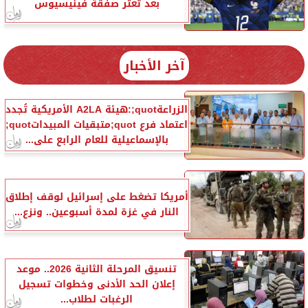
بعد تعثر صفقة فينيسيوس
آخر الأخبار
الزراعةquot;:هيئة A2LA الأمريكية تُجدد
اعتماد فرع quot;متبقيات المبيداتquot;
بالإسماعيلية للعام الرابع على...
أمريكا تضغط على إسرائيل لوقف إطلاق
النار في غزة لمدة أسبوعين.. ونزع...
تنسيق المرحلة الثانية 2026.. موعد
إعلان الحد الأدنى وخطوات تسجيل
الرغبات لطلاب...