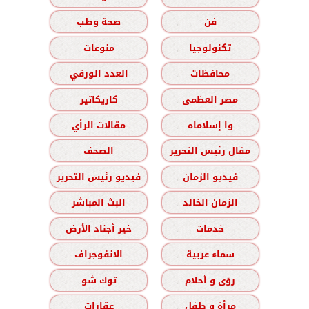
فن
صحة وطب
تكنولوجيا
منوعات
محافظات
العدد الورقي
مصر العظمى
كاريكاتير
وا إسلاماه
مقالات الرأي
مقال رئيس التحرير
الصحف
فيديو الزمان
فيديو رئيس التحرير
الزمان الخالد
البث المباشر
خدمات
خير أجناد الأرض
سماء عربية
الانفوجراف
رؤى و أحلام
توك شو
مرأة و طفل
عقارات