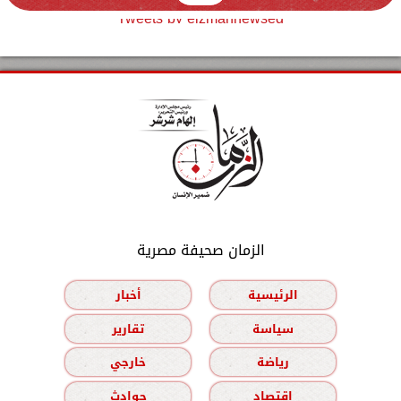
Tweets by elzmannewseg
الزمان صحيفة مصرية
الرئيسية
أخبار
سياسة
تقارير
رياضة
خارجي
اقتصاد
حوادث