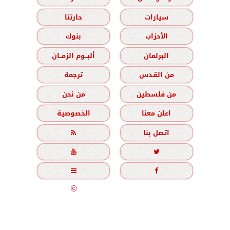
سيارات
حارتنا
الأحزاب
بنوك
البرلمان
ألبــوم الزمــان
من القدس
ترجمة
من فلسطين
من نحن
اعلن معنا
الخصوصية
اتصل بنا





جميع الحقوق محفوظة
©
2020 - 2026 - الزمان