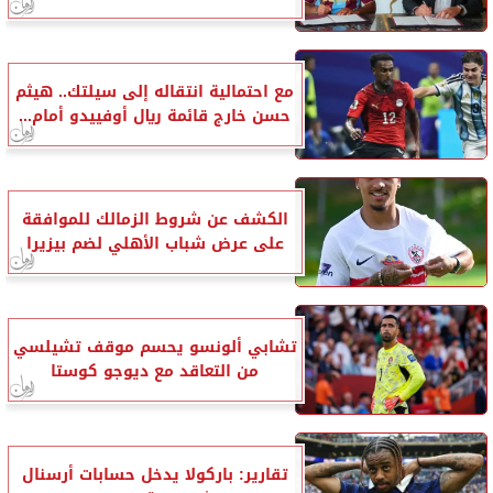
مع احتمالية انتقاله إلى سيلتك.. هيثم
حسن خارج قائمة ريال أوفييدو أمام...
الكشف عن شروط الزمالك للموافقة
على عرض شباب الأهلي لضم بيزيرا
تشابي ألونسو يحسم موقف تشيلسي
من التعاقد مع ديوجو كوستا
تقارير: باركولا يدخل حسابات أرسنال