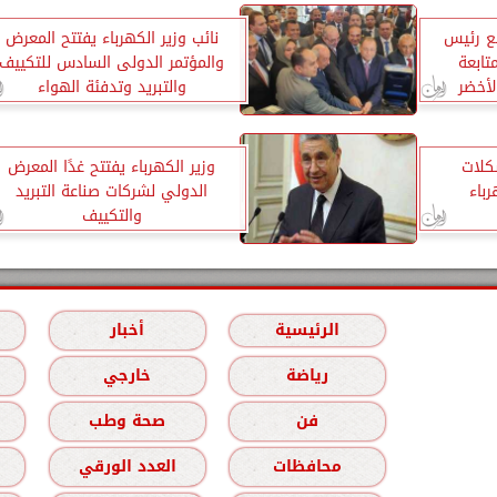
ع رئيس
نائب وزير الكهرباء يفتتح المعرض
متابعة
والمؤتمر الدولى السادس للتكييف
لأخضر
والتبريد وتدفئة الهواء
كلات
وزير الكهرباء يفتتح غدًا المعرض
باء
الدولي لشركات صناعة التبريد
والتكييف
الرئيسية
أخبار
رياضة
خارجي
فن
صحة وطب
محافظات
العدد الورقي