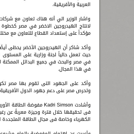
العربية والأفريقية.
واشار الوزير الي أنه هناك تعاون مع شركات
لانتاج الهيدروجين الاخضر في مصر كخطوة ا
مؤكداً على إستعداد القطاع للتعاون مع مخت
وأكد شاكر أن الهيدروجين الأخضر يحظى أيضًا 
حيث تعمل حالياً لجنة وزارية على المستوى
في مصر والبحث في جميع البدائل الممكنة لتو
في هذا المجال.
وأكد على الجهود التى تقوم بها مصر تكون 
وتحرص مصر على دعم جهود الدول الأفريقية لل
وأشادت Kadri Simson مفوضة
فى تحقيقها خلال فترة وجيزة معربةً عن رغب
الكهرباء وخاصة فى مجال الطاقة المتجددة ال
وأعربت عن اهتمام المفوضية بإتمام مشروع ا