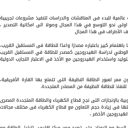
 عالمية للبدء فى المناقشات والدراسات لتنفيذ مشروعات تجريبية
ولى نحو التوسع في هذا المجال وصولا الى امكانية التصدير ،
لف الأطراف فى هذا المجال
باهتمام كبير باعتباره مصدرًا واعدًا للطاقة فى المستقبل القريب،
 الوطني لدراسة الهيدروجين كمصدر للطاقة في المستقبل القريب
ليد واستخدام الهيدروجين مع الأخذ في الاعتبار التجارب الدولية
ممر لعبور الطاقة النظيفة التى تتمتع بها القارة الأفريقية،
نفاذ للطاقة النظيفة من المصادر المتجددة.
 الطاقة الأوروبية بالإنجازات التى نجح قطاع الكهرباء والطاقة المتجددة المصرى
تها فى زيادة حجم التعاون مع قطاع الكهرباء فى مختلف مجالات
هيدروجين الأخضر ،
لربط مع اليونان حتى تصبح مصر مركز إقليمى لتبادل الطاقة مع