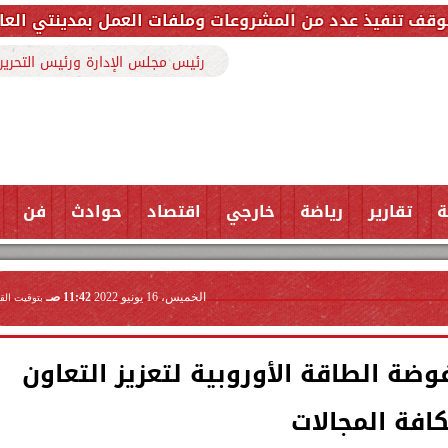
من المشروعات وملفات العمل بمدينتي العاشر من رمضان وح
رئيس مجلس الإدارة ورئيس التحرير
ة
تقارير
رياضة
خارجي
اقتصاد
حوادث
فن
الخميس، 16 يونيو 2022
11:42 صـ
بتوقيت الق
ضة الطاقة الأوروبية لتعزيز التعاون
كافة المجالات