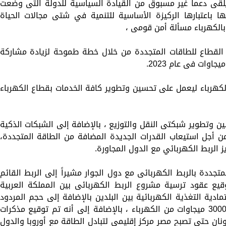
يلقى دعماً غير مسبوق من القيادة السياسية للدولة التى وضعت
ا باعتبارها الركيزة الأساسية للتنمية في شتى مجالات الحياة
د بالكهرباء مسألة أمن قومى ،
ه القطاع للطاقات المتجددة من خلال خطة طموحة لزيادة مشاركة
لكهرباء ليعمل على تحسين وتطوير كافة الخدمات بقطاع الكهرباء
ين وتطوير شبكتى النقل والتوزيع ، بالإضافة إلى الشبكات الذكية
من أجل استيعاب القدرات الجديدة المضافة من الطاقة المتجددة،
 الربط الكهربائي مع الدول المجاورة.
تجددة بالربط الكهربائى مع دول الجوار مشيراً إلى الربط القائم
قيع عقود ترسية مشروع الربط الكهربائى بين المملكة العربية
ادية التغذية الكهربائية بين البلدين بالإضافة إلى حجم المردود
الاقتصادى والتنموى لتبادل كمية تصل إلى 3000 ميجاوات من الكهرباء ، بالإضافة إلى أنه تم توقيع مذكرات
نان حتى تصبح مصر مركز إقليمى لتبادل الطاقة مع أوروبا والدول