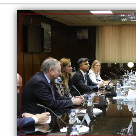
إلهام شرشر تكتب: دي مبقتش كورة..
إلهام شرشر تكتب: «صلاح» ملك
دي سياسة
المحبة.. رسول السلام والإنسانية