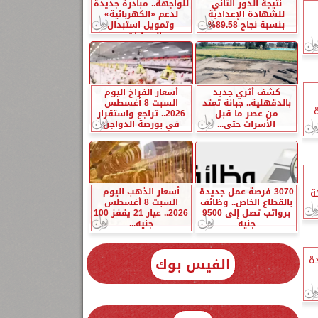
نتيجة الدور الثاني
للواجهة.. مبادرة جديدة
للشهادة الإعدادية
لدعم «الكهربائية»
بنسبة نجاح 89.58%
وتمويل استبدال
السيارات...
كشف أثري جديد
أسعار الفراخ اليوم
١
بالدقهلية.. جبانة تمتد
السبت 8 أغسطس
من عصر ما قبل
2026.. تراجع واستقرار
الأسرات حتى...
في بورصة الدواجن
3070 فرصة عمل جديدة
أسعار الذهب اليوم
ة
بالقطاع الخاص.. وظائف
السبت 8 أغسطس
برواتب تصل إلى 9500
2026.. عيار 21 يقفز 100
جنيه
جنيه...
ة
الفيس بوك