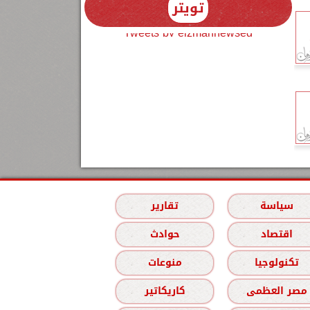
تويتر
Tweets by elzmannewseg
سياسة
تقارير
اقتصاد
حوادث
تكنولوجيا
منوعات
مصر العظمى
كاريكاتير