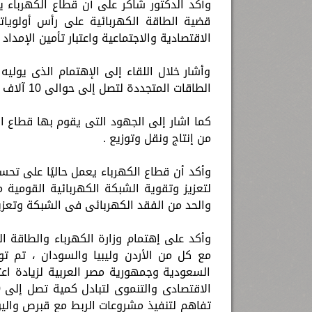
وأكد الدكتور شاكر على أن قطاع الكهرباء 
قضية الطاقة الكهربائية على رأس أولوياته
الاقتصادية والاجتماعية واعتبار تأمين الإمدا
وأشار خلال اللقاء إلى الإهتمام الذى يولي
الطاقات المتجددة لتصل إلى حوالى 10 آلاف ميجاوات فى عام 2023.
كما اشار إلى الجهود التى يقوم بها قطاع ا
من إنتاج ونقل وتوزيع .
وأكد أن قطاع الكهرباء يعمل حاليًا على تحس
لتعزيز وتقوية الشبكة الكهربائية القومية 
والحد من الفقد الكهربائى فى الشبكة وتعزيز
وأكد على إهتمام وزارة الكهرباء والطاقة الم
مع كل من الأردن وليبيا والسودان ، تم تو
السعودية وجمهورية مصر العربية لزيادة اعتم
تفاهم لتنفيذ مشروعات الربط مع قبرص واليو