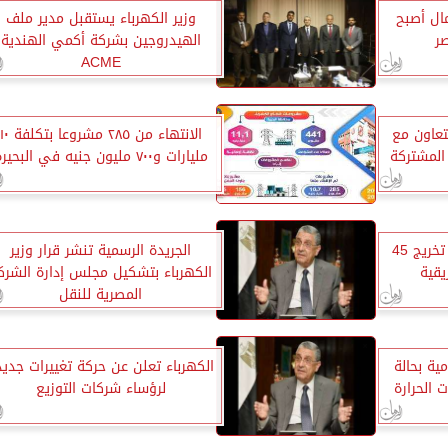
مال أصبح
وزير الكهرباء يستقبل مدير ملف
صر
الهيدروجين بشركة أكمي الهندية
ACME
تعاون مع
الانتهاء من ٢٨٥ مشروعا بتكلفة ٠
 المشتركة
مليارات و٧٠٠ مليون جنيه في البحيرة
«الكهرباء» تشهد احتفالية تخريج 45
الجريدة الرسمية تنشر قرار وزير
الكهرباء بتشكيل مجلس إدارة الشرك
المصرية للنقل
ية بحالة
الكهرباء تعلن عن حركة تغييرات جديد
ت الحرارة
لرؤساء شركات التوزيع