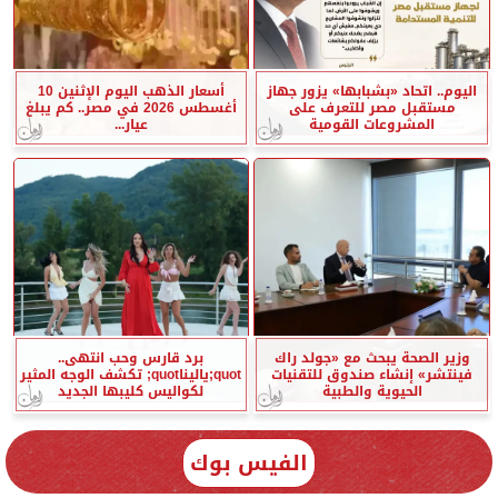
اليوم.. اتحاد «بشبابها» يزور جهاز
أسعار الذهب اليوم الإثنين 10
مستقبل مصر للتعرف على
أغسطس 2026 في مصر.. كم يبلغ
المشروعات القومية
عيار...
وزير الصحة يبحث مع «جولد راك
برد قارس وحب انتهى..
فينتشر» إنشاء صندوق للتقنيات
quot;ياليناquot; تكشف الوجه المثير
الحيوية والطبية
لكواليس كليبها الجديد
الفيس بوك