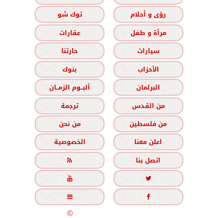
رؤى و أحلام
توك شو
مرأة و طفل
عقارات
سيارات
حارتنا
الأحزاب
بنوك
البرلمان
ألبــوم الزمــان
من القدس
ترجمة
من فلسطين
من نحن
اعلن معنا
الخصوصية
اتصل بنا





جميع الحقوق محفوظة
©