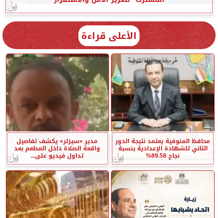
الأعلى قراءة
محافظ المنوفية يعتمد نتيجة الدور
مدير «سيزلر» يكشف تفاصيل
الثاني للشهادة الإعدادية بنسبة
واقعة الصلاة داخل المطعم بعد
نجاح 89.58%
تداول فيديو على...