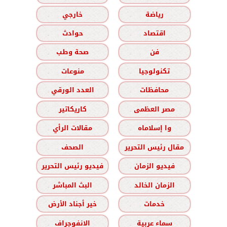
رياضة
خارجي
اقتصاد
حوادث
فن
صحة وطب
تكنولوجيا
منوعات
محافظات
العدد الورقي
مصر العظمى
كاريكاتير
وا إسلاماه
مقالات الرأي
مقال رئيس التحرير
الصحف
فيديو الزمان
فيديو رئيس التحرير
الزمان الخالد
البث المباشر
خدمات
خير أجناد الأرض
سماء عربية
الانفوجراف