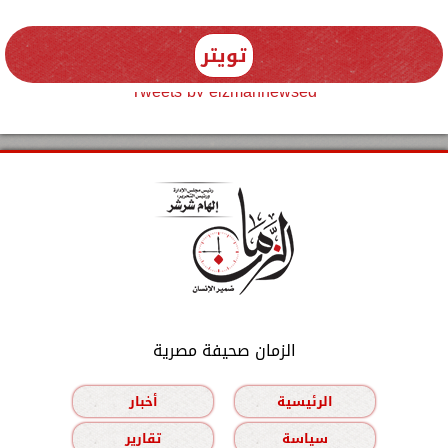
تويتر
Tweets by elzmannewseg
الزمان صحيفة مصرية
الرئيسية
أخبار
سياسة
تقارير