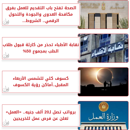
الصحة تفتح باب التقديم للعمل بفرق
مكافحة العدوى والجودة والتحول
الرقمي.. الشروط...
نقابة الأطباء تحذر من كارثة قبول طلاب
الطب بمجموع 50%
كسوف كلي للشمس الأربعاء
المقبل..أماكن رؤية الكسوف
برواتب تصل لـ20 ألف جنيه.. «العمل»
تعلن عن فرص عمل للخريجين