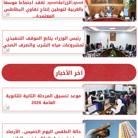
quot;الزراعةquot; تعقد اجتماعا موسعا
بالغربية لتوطين إنتاج تقاوي البطاطس
المعتمدة...
رئيس الوزراء يتابع الموقف التنفيذي
لمشروعات مياه الشرب والصرف الصحي
آخر الأخبار
موعد تنسيق المرحلة الثانية للثانوية
العامة 2026
حالة الطقس اليوم الخميس.. الأرصاد