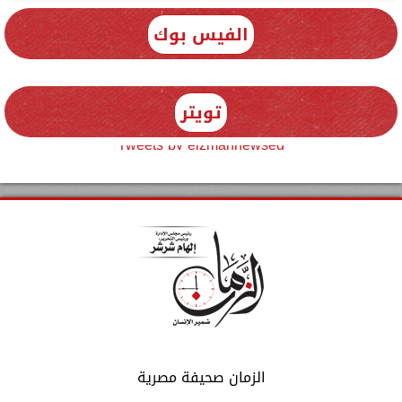
الفيس بوك
تويتر
Tweets by elzmannewseg
الزمان صحيفة مصرية