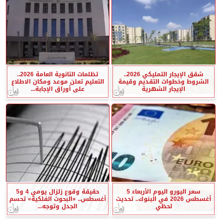
شقق الإيجار التمليكي 2026..
تظلمات الثانوية العامة 2026..
الشروط وخطوات التقديم وقيمة
التعليم تعلن موعد ومكان الاطلاع
الإيجار الشهرية
على أوراق الإجابة...
سعر اليورو اليوم الأربعاء 5
حقيقة وقوع زلزال يومي 4 و5
أغسطس 2026 في البنوك.. تحديث
أغسطس.. «البحوث الفلكية» تحسم
لحظي
الجدل وتوجه...