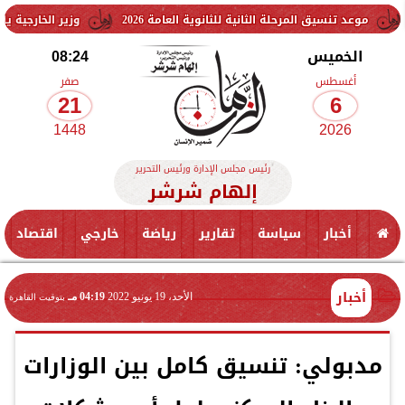
 المرحلة الثانية للثانوية العامة 2026
وزير الخارجية يلتقي وزيرة خا
الخميس
08:24
أغسطس
صفر
21
6
1448
2026
رئيس مجلس الإدارة ورئيس التحرير
إلهام شرشر
أخبار
سياسة
تقارير
رياضة
خارجي
اقتصاد
أخبار
الأحد، 19 يونيو 2022
04:19 مـ
بتوقيت القاهرة
مدبولي: تنسيق كامل بين الوزارات