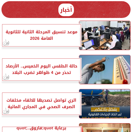
أخبار
موعد تنسيق المرحلة الثانية للثانوية
العامة 2026
حالة الطقس اليوم الخميس.. الأرصاد
تحذر من 4 ظواهر تضرب البلاد
الري تواصل تصديها للالقاء مخلفات
الصرف الصحي في المجاري المائية
برعاية quot;فاروقquot;..