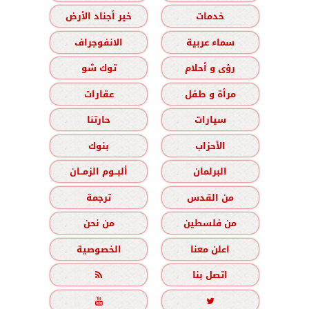
خدمات
خير أجناد الأرض
سماء عربية
الانفوجراف
رؤى و أحلام
توك شو
مرأة و طفل
عقارات
سيارات
حارتنا
الأحزاب
بنوك
البرلمان
ألبــوم الزمــان
من القدس
ترجمة
من فلسطين
من نحن
اعلن معنا
الخصوصية
اتصل بنا


