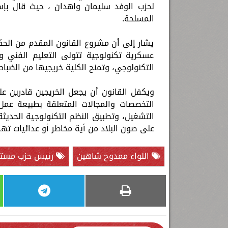
لحزب الوفد سليمان واهدان ، حيث قال بإ
المسلحة.
يشار إلى أن مشروع القانون المقدم من الحك
عسكرية تكنولوجية تتولى التعليم الفني و
التكنولوجي، وتمنح الكلية خريجيها من الضباط
ويكفل القانون أن يجعل الخريجين قادرين ع
التخصصات والمجالات المتعلقة بطبيعة عمل
التشغيل، وتطبيق النظم التكنولوجية الحديثة
على صون البلاد من أية مخاطر أو عدائيات تهد
اللواء ممدوح شاهين
رئيس حزب مستقب