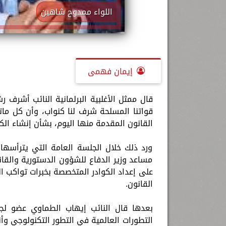
اللواء ممدوح شاهين
إيمان فهمى
قال ممثل الأغلبية البرلمانية النائب أشرف 
قواتنا المسلحة شرف لنا كنواب، وأن كل مات
القانون المقدمة منها اليوم، بشأن إنشاء الك
ورد ذلك خلال الجلسة العامة التي يترأسه
مساعد وزير الدفاع للشؤون الدستورية والقا
على إعداد الكوادر المتخصصة بخبرات تواكب ا
القانون.
بعدها قال النائب إيهاب الطماوي عضو لجن
التطورات العالمية في التطور التكنولوجي وأنه