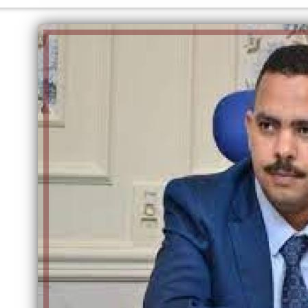
الكاتبة إلهام شرشر تهنئ الرئيس
السيسي بعيد ميلاده وتُشيد بجهوده
إلهام شرشر تكتب: دي مبقتش كورة..
في بناء الدولة
دي سياسة