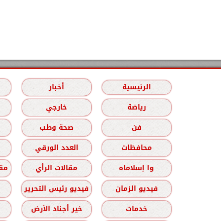
الرئيسية
أخبار
رياضة
خارجي
فن
صحة وطب
محافظات
العدد الورقي
وا إسلاماه
مقالات الرأي
مقا
فيديو الزمان
فيديو رئيس التحرير
خدمات
خير أجناد الأرض