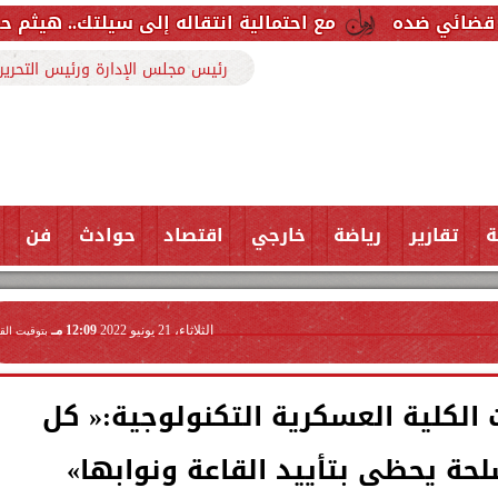
مع احتمالية انتقاله إلى سيلتك.. هيثم حسن خارج قائمة ر
رئيس مجلس الإدارة ورئيس التحرير
ة
تقارير
رياضة
خارجي
اقتصاد
حوادث
فن
الثلاثاء، 21 يونيو 2022
12:09 مـ
بتوقيت الق
 الكلية العسكرية التكنولوجية:« كل
حة يحظى بتأييد القاعة ونوابها»