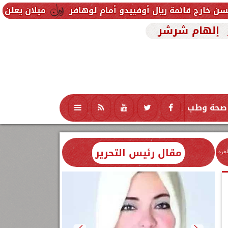
يال أوفييدو أمام لوهافر
ميلان يعلن فسخ عقد إسماعيل
إلهام شرشر
صحة وطب
تكنولوجيا
منوعات
محافظات
مقال رئيس التحرير
اهرة