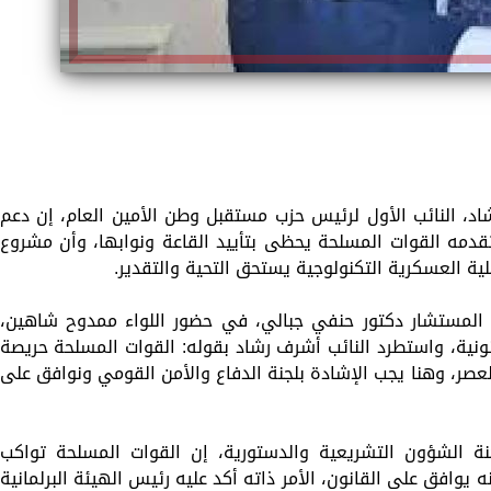
رشاد، النائب الأول لرئيس حزب مستقبل وطن الأمين العام، إن دعم
قدمه القوات المسلحة يحظى بتأييد القاعة ونوابها، وأن مشروع
لية العسكرية التكنولوجية يستحق التحية والتقدير.
ا المستشار دكتور حنفي جبالي، في حضور اللواء ممدوح شاهين،
نونية، واستطرد النائب أشرف رشاد بقوله: القوات المسلحة حريصة
لعصر، وهنا يجب الإشادة بلجنة الدفاع والأمن القومي ونوافق على
ة الشؤون التشريعية والدستورية، إن القوات المسلحة تواكب
 يوافق على القانون، الأمر ذاته أكد عليه رئيس الهيئة البرلمانية