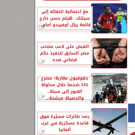
مع احتمالية انتقاله إلى
سيلتك.. هيثم حسن خارج
قائمة ريال أوفييدو أمام...
القبض على لاعب منتخب
مصر السابق لتنفيذ حكم
قضائي ضده
حقوقيون مغاربة: مصرع
141 شخصا خلال محاولة
العبور إلى سبتة..
والحصيلة مرشحة...
رصد طائرات مسيّرة فوق
قاعدة عسكرية في غرب
ألمانيا