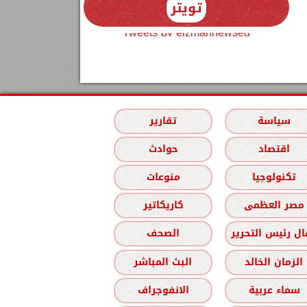
تويتر
Tweets by elzmannewseg
سياسة
تقارير
اقتصاد
حوادث
تكنولوجيا
منوعات
مصر العظمى
كاريكاتير
ل رئيس التحرير
الصحف
الزمان الخالد
البث المباشر
سماء عربية
الانفوجراف