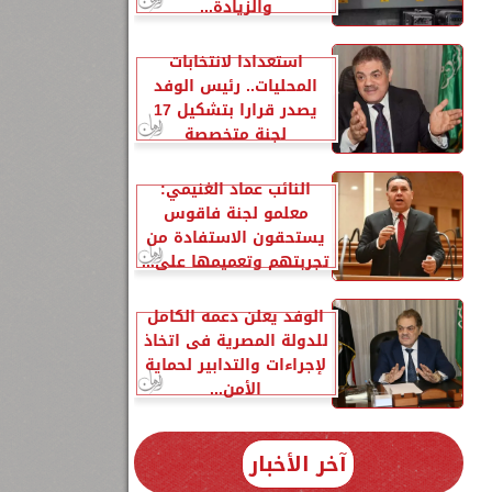
والزيادة...
استعدادا لانتخابات
المحليات.. رئيس الوفد
يصدر قرارا بتشكيل 17
لجنة متخصصة
النائب عماد الغنيمي:
معلمو لجنة فاقوس
يستحقون الاستفادة من
تجربتهم وتعميمها على...
الوفد يعلن دعمه الكامل
للدولة المصرية فى اتخاذ
لإجراءات والتدابير لحماية
الأمن...
آخر الأخبار