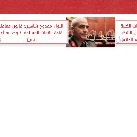
ت الكلية
اللواء ممدوح شاهين: قانون معاملة
ل الشكر
قادة القوات المسلحة لايوجد به أى
 الدائم
تمييز