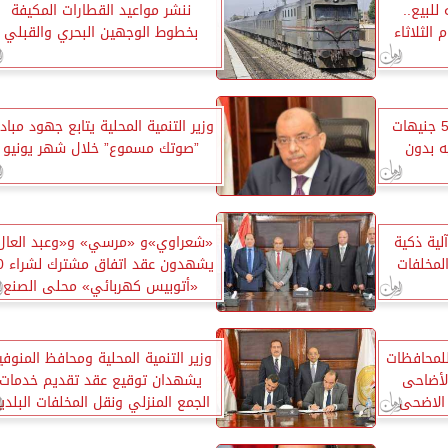
 18.90 جنيه للبيع..
ننشر مواعيد القطارات المكيفة
 الثلاثاء
بخطوط الوجهين البحري والقبلي
أسعار الذهب اليوم تتراجع 5 جنيهات
وزير التنمية المحلية يتابع جهود مباد
 يسجل 1000جنيه بدون
”صوتك مسموع” خلال شهر يونيو
لية ذكية
«شعراوي»و «مرسي» و«وعبد العال
لمخلفات
يشهدون ع
«أتوبيس كهربائي» محلى الصنع
لمحافظات
وزير التنمية المحلية ومحافظ المنوفي
الأضاحى
يشهدان توقيع عقد تقديم خدمات
 الاضحى
الجمع المنزلي ونقل المخلفات البلدي
الصلبة