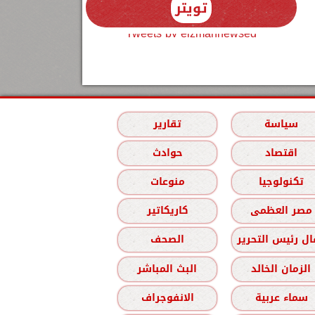
تويتر
Tweets by elzmannewseg
سياسة
تقارير
اقتصاد
حوادث
تكنولوجيا
منوعات
مصر العظمى
كاريكاتير
ل رئيس التحرير
الصحف
الزمان الخالد
البث المباشر
سماء عربية
الانفوجراف