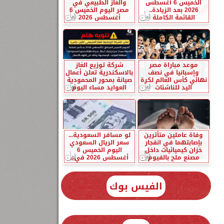
الخميس 6 أغسطس
والغاز الطبيعي في
2026 بعد الزيادة..
مصر اليوم الخميس 6
القائمة الكاملة
أغسطس 2026
موعد مباراة مصر
شركة توزيع الغاز
وإسبانيا في نصف
بالاسكندرية تعلن أعمال
نهائي كأس العالم لكرة
صيانة بمحور المحمودية
اليد للناشئات
العوايد مساء اليوم
وفاة عاملين متأثرين
لو مسافر السعودية...
بإصابتهما في انفجار
سعر الريال السعودي
خزان كيميائيات داخل
اليوم الخميس 6
مصنع ملح بالفيوم
أغسطس 2026 في...
الفيس بوك