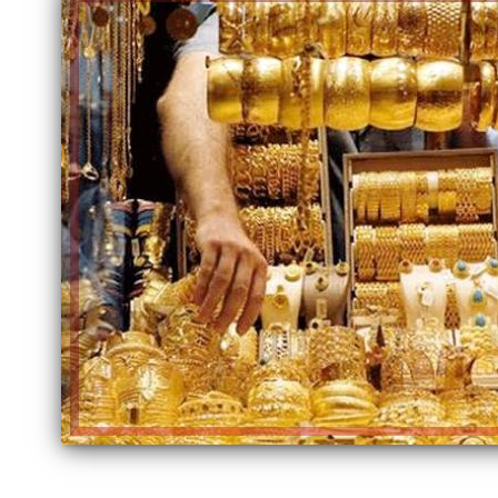
الكاتبة إلهام شرشر تهنئ الرئيس
السيسي بعيد ميلاده وتُشيد بجهوده
إلهام شرشر تكتب: دي مبقتش كورة..
في بناء الدولة
دي سياسة