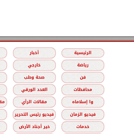
الرئيسية
أخبار
رياضة
خارجي
فن
صحة وطب
محافظات
العدد الورقي
وا إسلاماه
مقالات الرأي
مقا
فيديو الزمان
فيديو رئيس التحرير
خدمات
خير أجناد الأرض