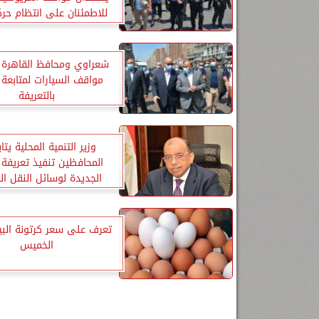
للاطمئنان على انتظام حرك
شعراوي ومحافظ القاهرة 
مواقف السيارات لمتابعة ا
بالتعريفة
وزير التنمية المحلية يتا
المحافظين تنفيذ تعريفة 
الجديدة لوسائل النقل ا
والسرفيس
تعرف على سعر كرتونة البي
الخميس