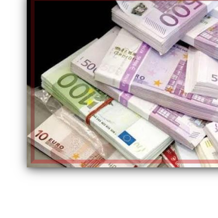
الكاتبة إلهام شرشر تهنئ الرئيس
السيسي بعيد ميلاده وتُشيد بجهوده
إلهام شرشر تكتب: دي مبقتش كورة..
في بناء الدولة
دي سياسة