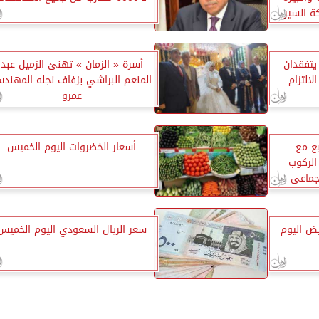
ة السير
يتفقدان
أسرة « الزمان » تهنئ الزميل عبد
لالتزام
المنعم البراشي بزفاف نجله المهند
عمرو
بع مع
أسعار الخضروات اليوم الخميس
الركوب
لجماعى
ض اليوم
سعر الريال السعودي اليوم الخميس