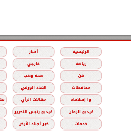
الرئيسية
أخبار
رياضة
خارجي
فن
صحة وطب
محافظات
العدد الورقي
وا إسلاماه
مقالات الرأي
مقا
فيديو الزمان
فيديو رئيس التحرير
خدمات
خير أجناد الأرض