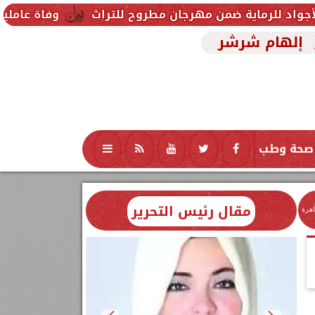
من مهرجان مطروح للتراث
وفاة عاملين متأثرين بإصابت
إلهام شرشر
صحة وطب
تكنولوجيا
منوعات
محافظات
مقال رئيس التحرير
اهرة