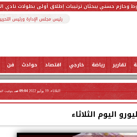
حثان ترتيبات إطلاق أولى بطولات نادي الأجواد للرماية ض
رئيس مجلس الإدارة ورئيس التحرير
ة
تقارير
رياضة
خارجي
اقتصاد
حوادث
فن
الثلاثاء، 19 يوليو 2022
09:04 صـ
بتوقيت الق
ورو اليوم الثلاثاء