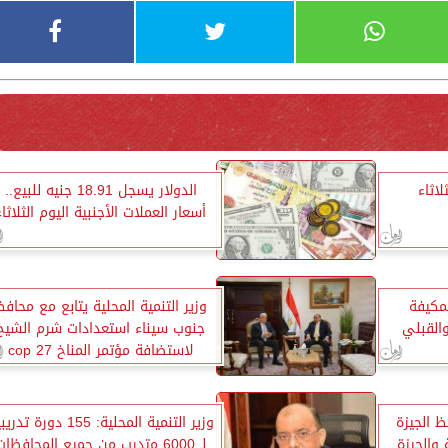
لاثاء
الدولار يسجل 18.91 جنيه للبيع..
أسعار العملات الأجنبية اليوم الثلاثاء
لمكيفة
وزير التنمية المحلية يتابع مع محافظ
القبلي
جنوب سيناء استعدادات شرم الشيخ
لاستضافة مؤتمر المناخ cop 27
ظ الجيزة
وزير التنمية المحلية: 155 دورة تد
والجيزة
لـ 6000 متدرب من جميع المحافظات