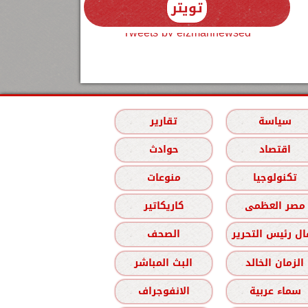
تويتر
Tweets by elzmannewseg
سياسة
تقارير
اقتصاد
حوادث
تكنولوجيا
منوعات
مصر العظمى
كاريكاتير
ل رئيس التحرير
الصحف
الزمان الخالد
البث المباشر
سماء عربية
الانفوجراف