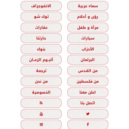
سماء عربية
الانفوجراف
رؤى و أحلام
توك شو
مرأة و طفل
عقارات
سيارات
حارتنا
الأحزاب
بنوك
البرلمان
ألبــوم الزمــان
من القدس
ترجمة
من فلسطين
من نحن
اعلن معنا
الخصوصية
اتصل بنا




