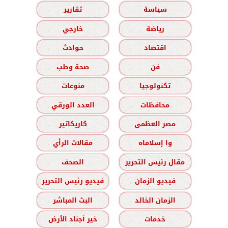
سياسة
تقارير
رياضة
خارجي
اقتصاد
حوادث
فن
صحة وطب
تكنولوجيا
منوعات
محافظات
العدد الورقي
مصر العظمى
كاريكاتير
وا إسلاماه
مقالات الرأي
مقال رئيس التحرير
الصحف
فيديو الزمان
فيديو رئيس التحرير
الزمان الخالد
البث المباشر
خدمات
خير أجناد الأرض