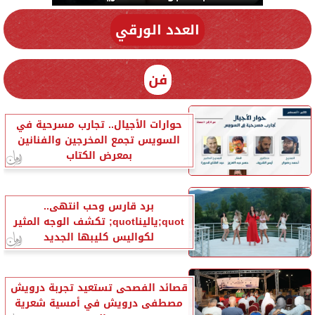
العدد الورقي
فن
حوارات الأجيال.. تجارب مسرحية في
السويس تجمع المخرجين والفنانين
بمعرض الكتاب
برد قارس وحب انتهى..
quot;ياليناquot; تكشف الوجه المثير
لكواليس كليبها الجديد
قصائد الفصحى تستعيد تجربة درويش
مصطفى درويش في أمسية شعرية