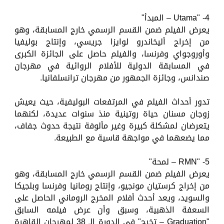
4- "Utama – المبدأ"
يعرض الفيلم ضمن القسم الرسمي خارج المسابقة، وهو
من إخراج أليخاندرو لوايزا جريسي، وإنتاج بوليفيا
وأوروجواي وفرنسا، والفيلم حاصل على الجائزة الكبرى
في المسابقة الدولية للأفلام الروائية في مهرجان
صندانس، وجائزة الجمهور من مهرجان ترانسلفانيا.
تدور أحداث الفيلم في المرتفعات البوليفية، حيث يعيش
زوجان مسنان حياة روتينية منذ سنوات عديدة، لكنهما
يتعرضان لمشكلة كبيرة وغير مألوفة نتيجة حدوث جفاف،
مما يضعهما في مواجهة قاسية مع الطبيعة.
5- "RMN – لمحة"
يعرض الفيلم ضمن القسم الرسمي خارج المسابقة، وهو
من إخراج كرستيان مونجيو، وإنتاج رومانيا وفرنسا وبلجيكا
والسويد، ويعد أحدث أفلام المخرج الروماني الحاصل على
السعفة الذهبية، وسبق وأن عرض فيلمه السابق
"Graduation – تخرج" في الدورة الـ 38 لمهرجان القاهرة