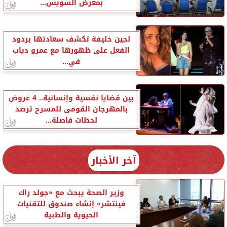
بمعرض السويس...
لجين خليفة تكشف سعادتها بردود
الفعل على ظهورها مع عمرو دياب
في...
بين قضايا نفسية وإنسانية.. 4 عروض
بالمهرجان القومى للمسرح ترصد
لحظات فاصلة...
آخر الأخبار
وزير الصحة يبحث مع «جولد راك
فينتشر» إنشاء صندوق للتقنيات
الحيوية والطبية