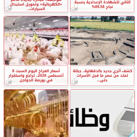
الثاني للشهادة الإعدادية بنسبة
«الكهربائية» وتمويل استبدال
نجاح 89.58%
السيارات...
كشف أثري جديد بالدقهلية.. جبانة
أسعار الفراخ اليوم السبت 8
تمتد من عصر ما قبل الأسرات
أغسطس 2026.. تراجع واستقرار
حتى...
في بورصة الدواجن