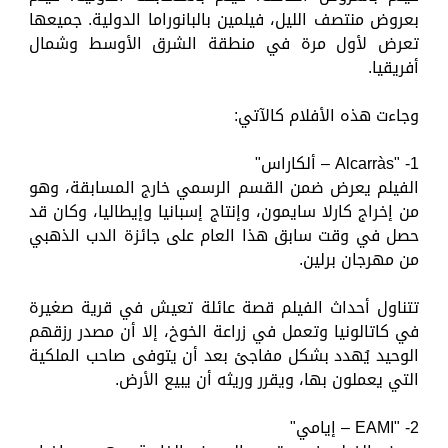
بعروض منتصف الليل، فيلمين بالبانوراما الدولية. جميعها
تعرض لأول مرة في منطقة الشرق الأوسط وشمال
أفريقيا.
وجاءت هذه الأفلام كالآتي:
1- "Alcarràs – ألكاراس"
الفيلم يعرض ضمن القسم الرسمي خارج المسابقة، وهو
من إخراج كارلا سايمون، وإنتاج إسبانيا وإيطاليا، وكان قد
حصل في وقت سابق هذا العام على جائزة الدب الذهبي
من مهرجان برلين.
تتناول أحداث الفيلم قصة عائلة تعيش في قرية صغيرة
في كاتالونيا وتعمل في زراعة الخوخ، إلا أن مصدر رزقهم
الوحيد يُهدد بشكل مفاجئ بعد أن يتوفى صاحب الملكية
التي يعملون بها، ويقرر وريثه أن يبيع الأرض.
2- "EAMI – إيامي"