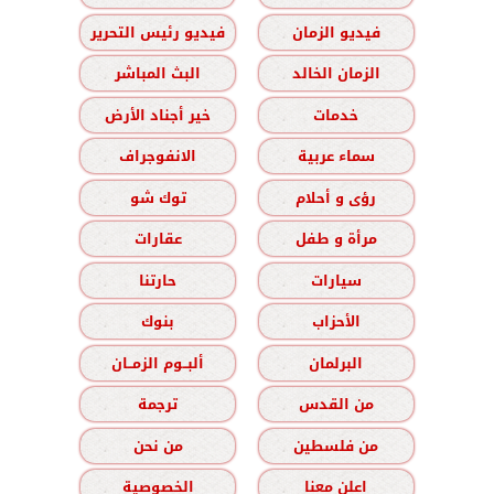
فيديو الزمان
فيديو رئيس التحرير
الزمان الخالد
البث المباشر
خدمات
خير أجناد الأرض
سماء عربية
الانفوجراف
رؤى و أحلام
توك شو
مرأة و طفل
عقارات
سيارات
حارتنا
الأحزاب
بنوك
البرلمان
ألبــوم الزمــان
من القدس
ترجمة
من فلسطين
من نحن
اعلن معنا
الخصوصية