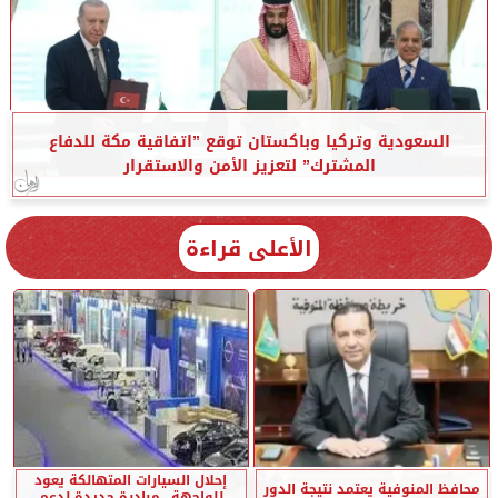
السعودية وتركيا وباكستان توقع ”اتفاقية مكة للدفاع
المشترك” لتعزيز الأمن والاستقرار
الأعلى قراءة
إحلال السيارات المتهالكة يعود
محافظ المنوفية يعتمد نتيجة الدور
للواجهة.. مبادرة جديدة لدعم