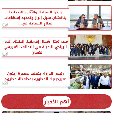
وزيرا السياحة والآثار والتخطيط
يناقشان سبل إبراز وتحديد إسهامات
قطاع السياحة في...
مصر تمثل شمال إفريقيا: انطلاق الدور
الريادي للهيئة في التحالف الأفريقي
لضمان...
رئيس الوزراء يتفقد معصرة زيتون
”فيرجينيا” المطورة بمحافظة مطروح
أهم الأخبار