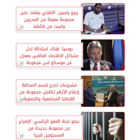
ربيع ياسين: الأهلي يعتمد على
مجموعة معينة من المدربين
ولست من قائمته
روسيا: هناك استحالة لحل
مشاكل الاقتصاد العالمى بمعزل
عن موسكو فى مجموعة
العشرين
مشروعات تخرج قسم الصحافة
بإعلام الأزهر تناقش مجموعة من
القضايا المجتمعية والتنموية
عضو لجنة العفو الرئاسي: الإفراج
عن مجموعة جديدة من
المسجونين قريبا