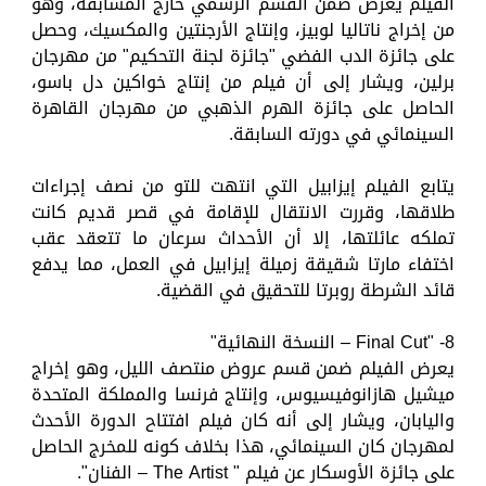
الفيلم يعرض ضمن القسم الرسمي خارج المسابقة، وهو
من إخراج ناتاليا لوبيز، وإنتاج الأرجنتين والمكسيك، وحصل
على جائزة الدب الفضي "جائزة لجنة التحكيم" من مهرجان
برلين، ويشار إلى أن فيلم من إنتاج خواكين دل باسو،
الحاصل على جائزة الهرم الذهبي من مهرجان القاهرة
السينمائي في دورته السابقة.
يتابع الفيلم إيزابيل التي انتهت للتو من نصف إجراءات
طلاقها، وقررت الانتقال للإقامة في قصر قديم كانت
تملكه عائلتها، إلا أن الأحداث سرعان ما تتعقد عقب
اختفاء مارتا شقيقة زميلة إيزابيل في العمل، مما يدفع
قائد الشرطة روبرتا للتحقيق في القضية.
8- "Final Cut – النسخة النهائية"
يعرض الفيلم ضمن قسم عروض منتصف الليل، وهو إخراج
ميشيل هازانوفيسيوس، وإنتاج فرنسا والمملكة المتحدة
واليابان، ويشار إلى أنه كان فيلم افتتاح الدورة الأحدث
لمهرجان كان السينمائي، هذا بخلاف كونه للمخرج الحاصل
على جائزة الأوسكار عن فيلم " The Artist – الفنان".