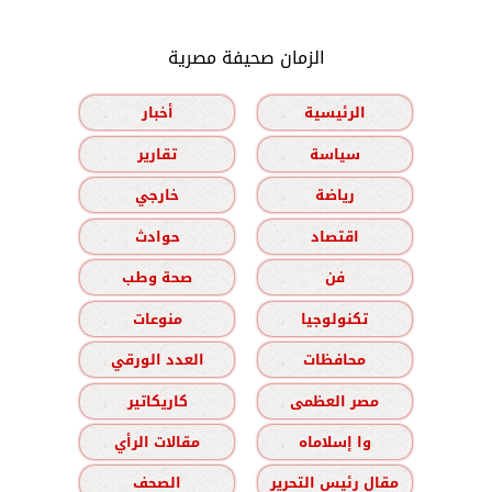
الزمان صحيفة مصرية
الرئيسية
أخبار
سياسة
تقارير
رياضة
خارجي
اقتصاد
حوادث
فن
صحة وطب
تكنولوجيا
منوعات
محافظات
العدد الورقي
مصر العظمى
كاريكاتير
وا إسلاماه
مقالات الرأي
مقال رئيس التحرير
الصحف