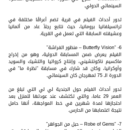
السينمائي الدولي.
تدور أحداث الفيلم في قرية تضم أعراقًا مختلفة في
ترانسيلفانيا برومانيا، حيث نتابع رجلاً عاد من ألمانيا
وعشيقته السابقة التي تعمل في القرية.
6- "Butterfly Vision – منظور الفراشة"
الفيلم يعرض ضمن المسابقة الدولية، وهو من إخراج
ماكسيم ناكونتشيني، وإنتاج كرواتيا والتشيك والسويد
وأوكرانيا، وكان قد شارك في مسابقة "نظرة ما" في
الدورة الـ 75 لمهرجان كان السينمائي.
تدور أحداث الفيلم حول الجندية لي لي التي تبلغ من
العمر 29 عاما، والتي تكتشف عند عودتها للمنزل بعد
احتجازها لمدة شهرين في خط المواجهة، أنها حامل
نتيجة اغتصابها من الحارس.
7- "Robe of Gems – حبل من الجواهر"