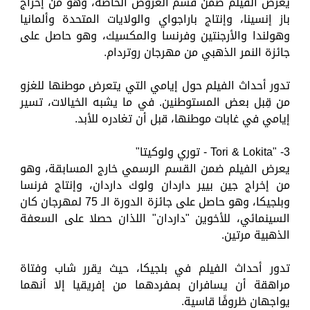
يعرض الفيلم ضمن قسم العروض الخاصة، وهو من إخراج
باز إنسينا، وإنتاج باراجواي والولايات المتحدة وألمانيا
وهولندا والأرجنتين وفرنسا والمكسيك، وهو حاصل على
جائزة النمر الذهبي من مهرجان روتردام.
تدور أحداث الفيلم حول إيامي التي يتعرض موطنها للغزو
من قِبل بعض المستوطنين. في ما يشبه الخيالات، تسير
إيامي في غابات موطنها، قبل أن تغادره للأبد.
3- "Tori & Lokita - توري ولوكيتا"
يعرض الفيلم ضمن القسم الرسمي خارج المسابقة، وهو
من إخراج جين بيير داردان ولوك داردان، وإنتاج فرنسا
وبلجيكا، وهو حاصل على جائزة الدورة الـ 75 لمهرجان كان
السينمائي، للأخوين "داردان" اللذان حصلا على السعفة
الذهبية مرتين.
تدور أحداث الفيلم في بلجيكا، حيث يقرر شاب وفتاة
مراهقة أن يسافران بمفردهما من إفريقيا إلا أنهما
يواجهان ظروفًا قاسية.