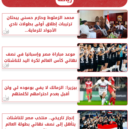
محمد الزملوط وحازم حسني يبحثان
ترتيبات إطلاق أولى بطولات نادي
الأجواد للرماية...
موعد مباراة مصر وإسبانيا في نصف
نهائي كأس العالم لكرة اليد للناشئات
بيزيرا: الزمالك لا يفي بوعوده لي ولن
أقبل بعدم احترامهم لكلمتهم
إنجاز تاريخي.. منتخب مصر للناشئات
يتأهل إلى نصف نهائي بطولة العالم