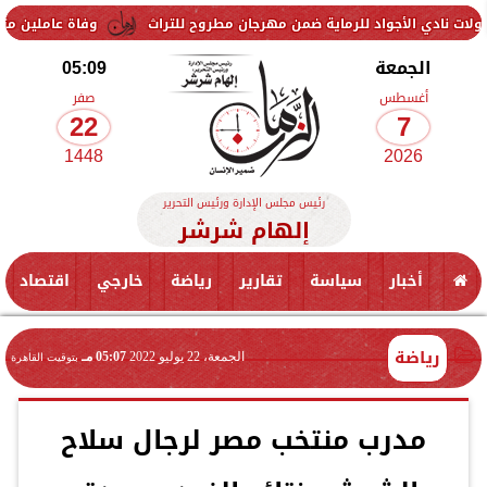
واد للرماية ضمن مهرجان مطروح للتراث
وفاة عاملين متأثرين بإصابتهما 
الجمعة
05:09
أغسطس
صفر
22
7
1448
2026
رئيس مجلس الإدارة ورئيس التحرير
إلهام شرشر
أخبار
سياسة
تقارير
رياضة
خارجي
اقتصاد
رياضة
الجمعة، 22 يوليو 2022
05:07 مـ
بتوقيت القاهرة
مدرب منتخب مصر لرجال سلاح