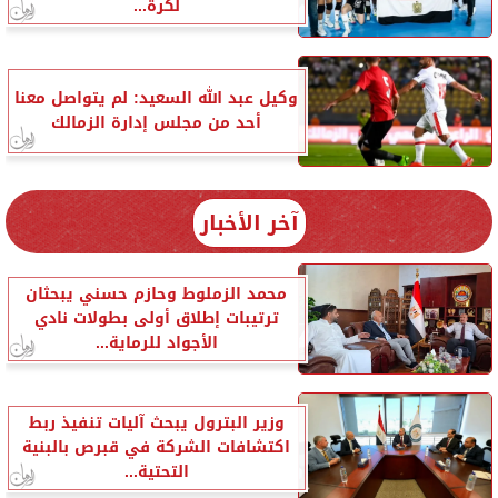
لكرة...
وكيل عبد الله السعيد: لم يتواصل معنا
أحد من مجلس إدارة الزمالك
آخر الأخبار
محمد الزملوط وحازم حسني يبحثان
ترتيبات إطلاق أولى بطولات نادي
الأجواد للرماية...
وزير البترول يبحث آليات تنفيذ ربط
اكتشافات الشركة في قبرص بالبنية
التحتية...