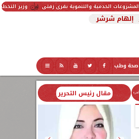
ة والتنموية بقرى زفتى
وزير التخطيط يتابع استعدادا
إلهام شرشر
صحة وطب
تكنولوجيا
منوعات
محافظات
مقال رئيس التحرير
اهرة