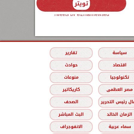
تويتر
Tweets by elzmannewseg
سياسة
تقارير
اقتصاد
حوادث
تكنولوجيا
منوعات
مصر العظمى
كاريكاتير
ل رئيس التحرير
الصحف
الزمان الخالد
البث المباشر
سماء عربية
الانفوجراف