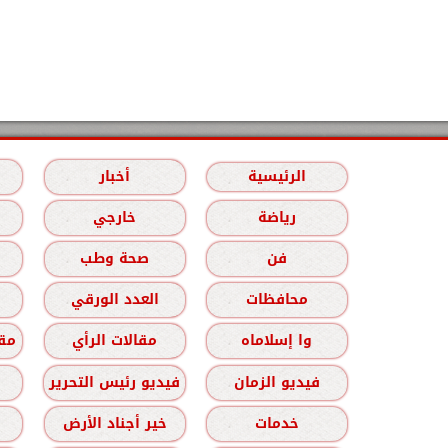
الرئيسية
أخبار
رياضة
خارجي
فن
صحة وطب
محافظات
العدد الورقي
وا إسلاماه
مقالات الرأي
مقا
فيديو الزمان
فيديو رئيس التحرير
خدمات
خير أجناد الأرض