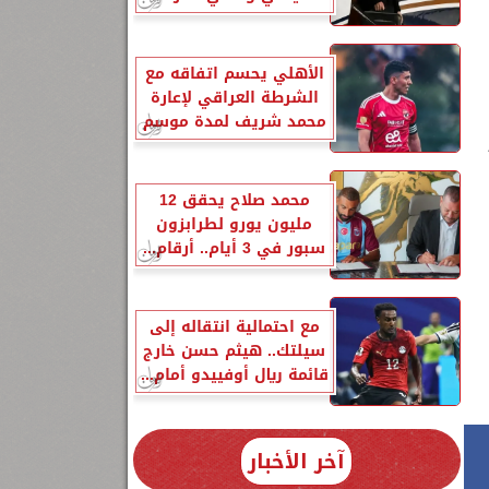
الأهلي يحسم اتفاقه مع
الشرطة العراقي لإعارة
محمد شريف لمدة موسم
محمد صلاح يحقق 12
مليون يورو لطرابزون
سبور في 3 أيام.. أرقام...
مع احتمالية انتقاله إلى
سيلتك.. هيثم حسن خارج
قائمة ريال أوفييدو أمام...
آخر الأخبار