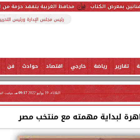
تاب
محافظ الغربية يتفقد حزمة من المشروعات الخدمي
رئيس مجلس الإدارة ورئيس التحرير
ة
تقارير
رياضة
خارجي
اقتصاد
حوادث
فن
الثلاثاء، 19 يوليو 2022
09:17 مـ
بتوقيت الق
اهرة لبداية مهمته مع منتخب مصر