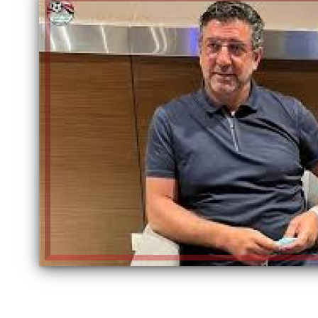
إلهام شرشر تكتب: دي مبقتش كورة..
إلهام شرشر تكتب: «صلاح» ملك
دي سياسة
المحبة.. رسول السلام والإنسانية