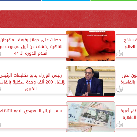
ة سلاح
حصلت على جوائز رفيعة.. مهرجان
العالم
القاهرة يكشف عن أول مجموعة من
أفلام الدورة الـ 44
ون لدور
رئيس الوزراء يتابع تكليفات الرئيس
بإنشاء 200 ألف وحدة سكنية بالقاه
الكبرى
ق أعيرة
سعر الريال السعودي اليوم الثلاثاء
القاهرة