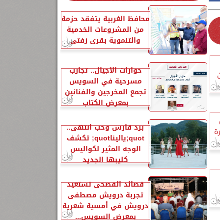
محافظ الغربية يتفقد حزمة
من المشروعات الخدمية
والتنموية بقرى زفتى
حوارات الأجيال.. تجارب
مسرحية في السويس
تجمع المخرجين والفنانين
بمعرض الكتاب
برد قارس وحب انتهى..
رة
quot;ياليناquot; تكشف
الوجه المثير لكواليس
كليبها الجديد
قصائد الفصحى تستعيد
تجربة درويش مصطفى
درويش في أمسية شعرية
بمعرض السويس...