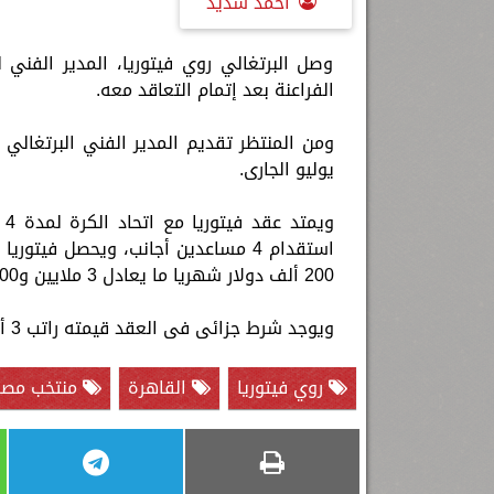
أحمد شديد
وصل البرتغالي روي فيتوريا، المدير الفني 
الفراعنة بعد إتمام التعاقد معه.
يوليو الجارى.
200 ألف دولار شهريا ما يعادل 3 ملايين و600 ألف جنيها مصريا.
ويوجد شرط جزائى فى العقد قيمته راتب 3 أشهر لأى طرف يرغب فى فسخ العقد قبل نهايته.
روي فيتوريا
القاهرة
منتخب مصر