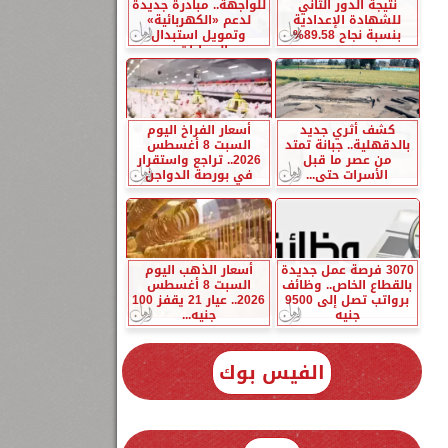
نتيجة الدور الثاني
للواجهة.. مبادرة جديدة
للشهادة الإعدادية
لدعم «الكهربائية»
بنسبة نجاح 89.58%
وتمويل استبدال
السيارات...
كشف أثري جديد
أسعار الفراخ اليوم
بالدقهلية.. جبانة تمتد
السبت 8 أغسطس
من عصر ما قبل
2026.. تراجع واستقرار
الأسرات حتى...
في بورصة الدواجن
3070 فرصة عمل جديدة
أسعار الذهب اليوم
بالقطاع الخاص.. وظائف
السبت 8 أغسطس
برواتب تصل إلى 9500
2026.. عيار 21 يقفز 100
جنيه
جنيه...
الفيس بوك