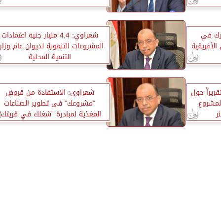
ارك في
شعراوي: 4,4 مليار جنيه اعتمادات
الأفريقية
المشروعات التنموية لديوان عام وزار
التنمية المحلية
قريراً حول
شعراوى: الاستفادة من قروض
لمشروع
”مشروعك” فى تطوير الصناعات
ر
المغذية لمبادرة ”شغلك في قريتك”