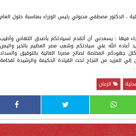
حلية ، الدكتور مصطفي مدبولي رئيس الوزراء بمناسبة حلول العام
اء فيها : يسعدني أن أتقدم لسيادتكم بأصدق التهاني وأطيب
ديد أعاده الله علي سيادتكم وشعب مصر العظيم بالخير واليمن
يكلل جهودكم المخلصة لصالح مصرنا الغالية بالتوفيق والسداد
إلي المزيد من النجاح تحت القيادة الحكيمة والرشيدة لفخامة
.
محلية
الزمان