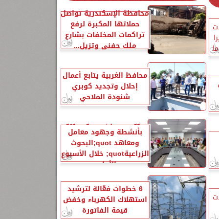
محافظة الإسكندرية تواصل
حملاتها المكبرة لرفع
ات
تراكمات المخلفات بشارع
ا
ملك حفني وتزيل...
ا
محافظ الغربية يتابع أعمال
إحلال وتجديد كوبري
شنودة الملاحي
الزراعةquot; تنشر تقريرًا
بأنشطة وجهود معامل
ومعاهد quot;البحوث
الزراعيةquot; خلال الأسبوع
الأول...
6 خطوات فعّالة لترشيد
ات
استهلاك الكهرباء وخفض
قيمة الفاتورة