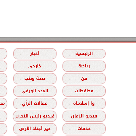
الرئيسية
أخبار
رياضة
خارجي
فن
صحة وطب
محافظات
العدد الورقي
وا إسلاماه
مقالات الرأي
مقا
فيديو الزمان
فيديو رئيس التحرير
خدمات
خير أجناد الأرض