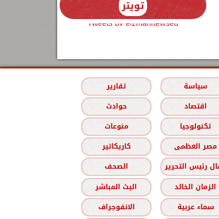
تويتر
Tweets by elzmannewseg
سياسة
تقارير
اقتصاد
حوادث
تكنولوجيا
منوعات
مصر العظمى
كاريكاتير
ل رئيس التحرير
الصحف
الزمان الخالد
البث المباشر
سماء عربية
الانفوجراف