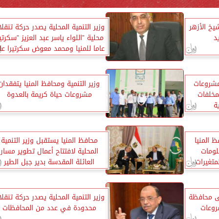
يخ الأزهر
وزير التنمية المحلية يصدر حركة تنقل
د
محلية ”اللواء ياسر عبد العزيز ”سكرتير
عاما للمنيا ومحمد معوض سكرتيرا عام
مساعدا للمحافظة
 مشروعات
وزير التنمية ومحافظ المنيا يتفقدان
لمخلفات
مشروعات حياة كريمة بالعدوة
ة
ظ المنيا
محافظ المنيا يستقبل وزير التنمية
لومات
المحلية لافتتاح أعمال تطوير مسار
متغيرات
العائلة المقدسة بدير جبل الطير
لى محافظة
وزير التنمية المحلية يصدر حركة تنقل
روعات
محدودة في عدد من المحافظات