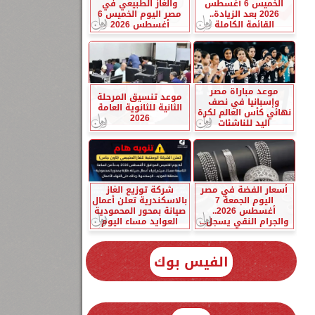
الخميس 6 أغسطس
والغاز الطبيعي في
2026 بعد الزيادة..
مصر اليوم الخميس 6
القائمة الكاملة
أغسطس 2026
موعد مباراة مصر
موعد تنسيق المرحلة
وإسبانيا في نصف
الثانية للثانوية العامة
نهائي كأس العالم لكرة
2026
اليد للناشئات
أسعار الفضة في مصر
شركة توزيع الغاز
اليوم الجمعة 7
بالاسكندرية تعلن أعمال
أغسطس 2026..
صيانة بمحور المحمودية
والجرام النقي يسجل...
العوايد مساء اليوم
الفيس بوك