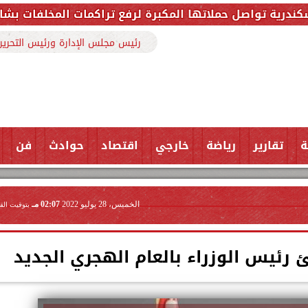
لمكبرة لرفع تراكمات المخلفات بشارع ملك حفني وتزيل 150 طنًا من المخ
رئيس مجلس الإدارة ورئيس التحرير
ة
تقارير
رياضة
خارجي
اقتصاد
حوادث
فن
الخميس، 28 يوليو 2022
02:07 مـ
بتوقيت الق
ئ رئيس الوزراء بالعام الهجري الجديد