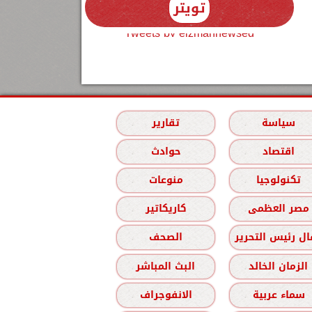
تويتر
Tweets by elzmannewseg
سياسة
تقارير
اقتصاد
حوادث
تكنولوجيا
منوعات
مصر العظمى
كاريكاتير
ل رئيس التحرير
الصحف
الزمان الخالد
البث المباشر
سماء عربية
الانفوجراف