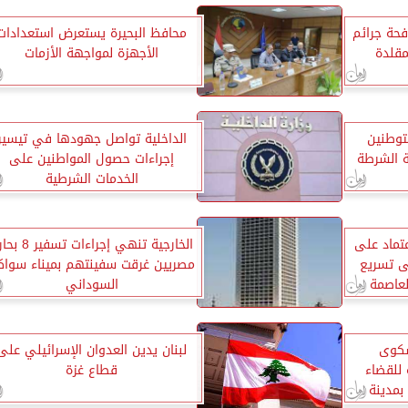
فحة جرائم
محافظ البحيرة يستعرض استعدادات
مقلدة
الأجهزة لمواجهة الأزمات
توطنين
الداخلية تواصل جهودها في تيسير
 الشرطة
إجراءات حصول المواطنين على
الخدمات الشرطية
تماد على
الخارجية تنهي إجراءات تسف
ى تسريع
مصريين غرقت سفينتهم بميناء سواك
لعاصمة
السوداني
شكوى
لبنان يدين العدوان الإسرائيلي على
 للقضاء
قطاع غزة
بمدينة