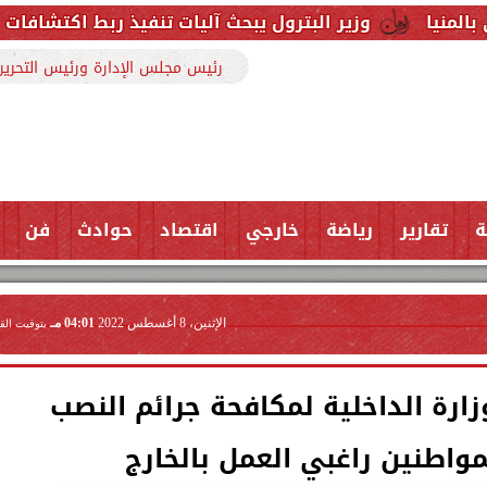
زير البترول يبحث آليات تنفيذ ربط اكتشافات الشركة في قبرص
رئيس مجلس الإدارة ورئيس التحرير
ة
تقارير
رياضة
خارجي
اقتصاد
حوادث
فن
الإثنين، 8 أغسطس 2022
04:01 مـ
بتوقيت الق
رة الداخلية لمكافحة جرائم النصب
مواطنين راغبي العمل بالخارج