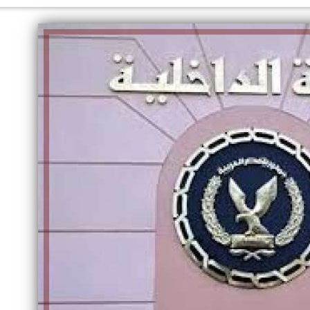
الكاتبة إلهام شرشر تهنئ الرئيس
السيسي بعيد ميلاده وتُشيد بجهوده
إلهام شرشر تكتب: دي مبقتش كورة..
في بناء الدولة
دي سياسة