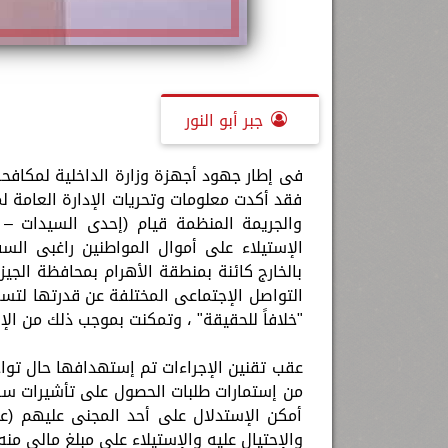
جبر أبو النور
فى إطار جهود أجهزة وزارة الداخلية لمكافحة 
فقد أكدت معلومات وتحريات الإدارة العامة لم
والجريمة المنظمة قيام (إحدى السيدات 
الإستيلاء على أموال المواطنين راغبى السف
بالخارج كائنة بمنطقة الأهرام بمحافظة الجيز
التواصل الإجتماعى المختلفة عن قدرتها لتسفي
"خلافاً للحقيقة" ، وتمكنت بموجب ذلك من الإس
عقب تقنين الإجراءات تم إستهدافها حال توا
من إستمارات طلبات الحصول على تأشيرات سف
أمكن الإستدلال على أحد المجنى عليهم (ع
والإحتيال عليه والإستيلاء على مبلغ مالى من