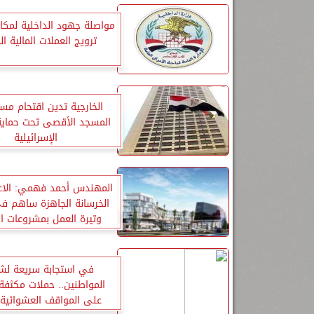
مواصلة جهود الداخلية لمكا
ترويج العملات المالية ال
الخارجية تدين اقتحام مس
المسجد الأقصى تحت حماية
الإسرائيلية
المهندس أحمد فهمي: الاع
الخرسانة الجاهزة ساهم ف
وتيرة العمل بمشروعات ا
الإدارية
في استجابة سريعة ل
المواطنين.. حملات مكثفة
على المواقف العشوائية 