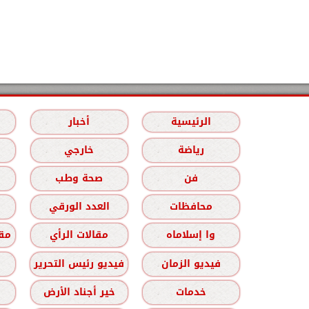
الرئيسية
أخبار
رياضة
خارجي
فن
صحة وطب
محافظات
العدد الورقي
وا إسلاماه
مقالات الرأي
مقا
فيديو الزمان
فيديو رئيس التحرير
خدمات
خير أجناد الأرض