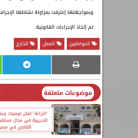
وبمواجهتها إعترفت بمزاولة نشاطها الإجرامى 
تم إتخاذ الإجراءات القانونية.
المواطنين
العمل
الخارج
موضوعات متعلقة
”الزراعة” تعلن توصيات ور
التدريبية في مجال مستقب
التقاوي في مصر