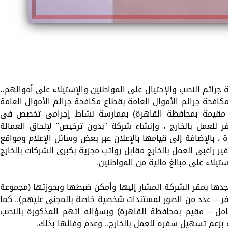
جرائم النصب والإحتيال على المواطنين والإستيلاء على أموالهم..
كافحة جرائم الأموال العامة بقطاع مكافحة جرائم الأموال العامة
– مقيمة بمحافظة القاهرة) بممارسة نشاط إجرامى تخصص فى
ر للعمل بالخارج ، وإنشاء شركة "بدون ترخيص" لإلحاق العمالة
ة ، بالإضافة إلى قيامها بالإعلان عبر بعض وسائل الإعلام ومواقع
ر راغبى العمل بالخارج مقابل رواتب مجزية بكبرى الشركات بالخارج
تيلاء على مبالغ مالية من المواطنين.
جدها بمقر الشركة المشار إليها وأمكن ضبطها وبحوزتها (مجموعة
ر – عدد من الصور لمستندات شخصية خاصة بالمجنى عليهم).. كما
امل – مقيم بمحافظة القاهرة) وبسؤاله إتهم المذكورة بالنصب
ه بزعم تسهيل سفره للعمل بالخارج.. وعدم وفائها بذلك.