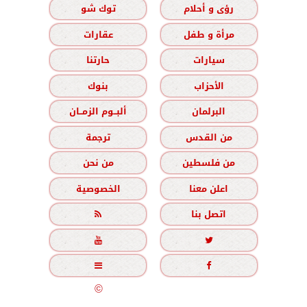
رؤى و أحلام
توك شو
مرأة و طفل
عقارات
سيارات
حارتنا
الأحزاب
بنوك
البرلمان
ألبــوم الزمــان
من القدس
ترجمة
من فلسطين
من نحن
اعلن معنا
الخصوصية
اتصل بنا





جميع الحقوق محفوظة
©