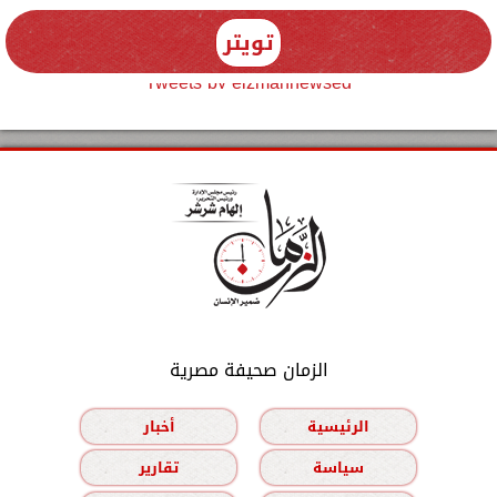
تويتر
Tweets by elzmannewseg
الزمان صحيفة مصرية
الرئيسية
أخبار
سياسة
تقارير