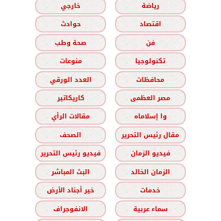
رياضة
خارجي
اقتصاد
حوادث
فن
صحة وطب
تكنولوجيا
منوعات
محافظات
العدد الورقي
مصر العظمى
كاريكاتير
وا إسلاماه
مقالات الرأي
مقال رئيس التحرير
الصحف
فيديو الزمان
فيديو رئيس التحرير
الزمان الخالد
البث المباشر
خدمات
خير أجناد الأرض
سماء عربية
الانفوجراف