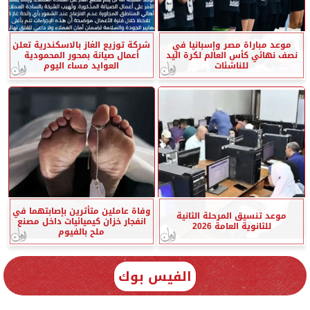
موعد مباراة مصر وإسبانيا في
شركة توزيع الغاز بالاسكندرية تعلن
نصف نهائي كأس العالم لكرة اليد
أعمال صيانة بمحور المحمودية
للناشئات
العوايد مساء اليوم
وفاة عاملين متأثرين بإصابتهما في
موعد تنسيق المرحلة الثانية
انفجار خزان كيميائيات داخل مصنع
للثانوية العامة 2026
ملح بالفيوم
الفيس بوك