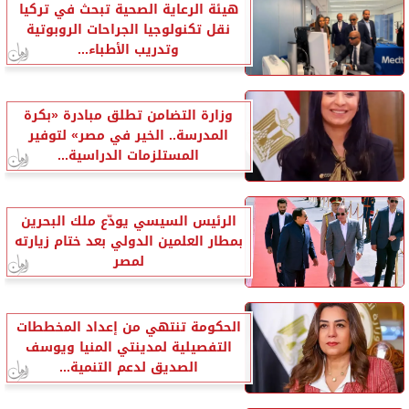
هيئة الرعاية الصحية تبحث في تركيا
نقل تكنولوجيا الجراحات الروبوتية
وتدريب الأطباء...
وزارة التضامن تطلق مبادرة «بكرة
المدرسة.. الخير في مصر» لتوفير
المستلزمات الدراسية...
الرئيس السيسي يودّع ملك البحرين
بمطار العلمين الدولي بعد ختام زيارته
لمصر
الحكومة تنتهي من إعداد المخططات
التفصيلية لمدينتي المنيا ويوسف
الصديق لدعم التنمية...