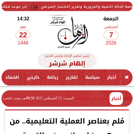
ية والمرورية وتعزيز الانتشار الشرطي
آخر موعد لتظلمات الثانوية العامة 2026.. الرابط والرسوم وخطوات التق
الجمعة
14:32
أغسطس
صفر
22
7
1448
2026
رئيس مجلس الإدارة ورئيس التحرير
إلهام شرشر
أخبار
سياسة
تقارير
رياضة
خارجي
اقتصاد
أخبار
السبت، 13 أغسطس 2022
02:51 مـ
بتوقيت القاهرة
مُلم بعناصر العملية التعليمية.. من