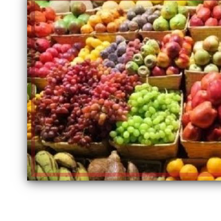
الكاتبة إلهام شرشر تهنئ الرئيس
السيسي بعيد ميلاده وتُشيد بجهوده
إلهام شرشر تكتب: دي مبقتش كورة..
في بناء الدولة
دي سياسة