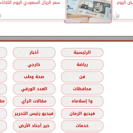
ض اليوم
سعر الريال السعودي اليوم الثلاثاء
الرئيسية
أخبار
رياضة
خارجي
فن
صحة وطب
محافظات
العدد الورقي
وا إسلاماه
مقالات الرأي
مقا
فيديو الزمان
فيديو رئيس التحرير
خدمات
خير أجناد الأرض