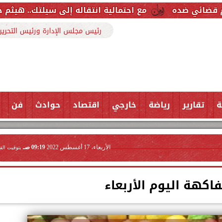
مع احتمالية انتقاله إلى سيلتك.. هيثم حسن خارج قائمة ر
رئيس مجلس الإدارة ورئيس التحرير
ة
تقارير
رياضة
خارجي
اقتصاد
حوادث
فن
الأربعاء، 17 أغسطس 2022
09:19 صـ
بتوقيت الق
فاكهة اليوم الأربعاء