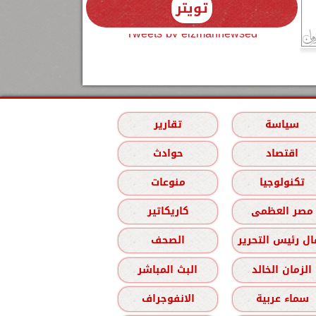
تويتر
Tweets by elzmannewseg
سياسة
تقارير
اقتصاد
حوادث
تكنولوجيا
منوعات
مصر العظمى
كاريكاتير
ل رئيس التحرير
الصحف
الزمان الخالد
البث المباشر
سماء عربية
الانفوجراف