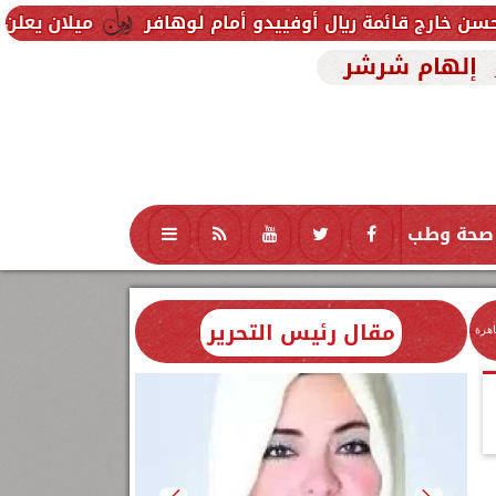
يال أوفييدو أمام لوهافر
ميلان يعلن فسخ عقد إسماعيل
إلهام شرشر
صحة وطب
تكنولوجيا
منوعات
محافظات
مقال رئيس التحرير
اهرة