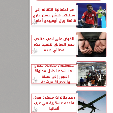
مع احتمالية انتقاله إلى
سيلتك.. هيثم حسن خارج
قائمة ريال أوفييدو أمام...
القبض على لاعب منتخب
مصر السابق لتنفيذ حكم
قضائي ضده
حقوقيون مغاربة: مصرع
141 شخصا خلال محاولة
العبور إلى سبتة..
والحصيلة مرشحة...
رصد طائرات مسيّرة فوق
قاعدة عسكرية في غرب
ألمانيا