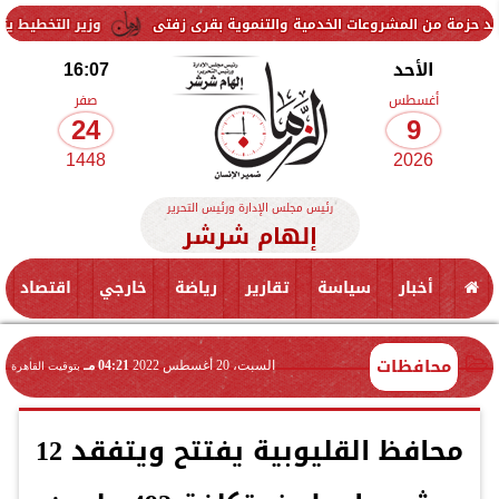
روعات الخدمية والتنموية بقرى زفتى
وزير التخطيط يتابع استعدادات اس
الأحد
16:07
أغسطس
صفر
24
9
1448
2026
رئيس مجلس الإدارة ورئيس التحرير
إلهام شرشر
أخبار
سياسة
تقارير
رياضة
خارجي
اقتصاد
محافظات
السبت، 20 أغسطس 2022
04:21 مـ
بتوقيت القاهرة
محافظ القليوبية يفتتح ويتفقد 12