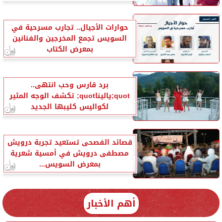
حوارات الأجيال.. تجارب مسرحية في
السويس تجمع المخرجين والفنانين
بمعرض الكتاب
برد قارس وحب انتهى..
quot;ياليناquot; تكشف الوجه المثير
لكواليس كليبها الجديد
قصائد الفصحى تستعيد تجربة درويش
مصطفى درويش في أمسية شعرية
بمعرض السويس...
أهم الأخبار