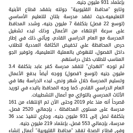
بإعتماد 931 مليون جنيه.
وتابع "محافظ القليوبية" جولته بتفقد قطاع الأبنية
التعليميه،حيث تفقد مدرسة بلتان للتعليم الأساسي
(توسع 22 فصل) بتكلفة 7 مليون جنيه، وشدد المحافظ
على سرعة الإنتهاء من الأعمال وذلك لبدء تشغيل
المدرسة مع العام الدراسي القادم، ويأتي ذلك في إطار
حرص المحافظة علي تخفيض الكثافة العددية للطلاب
داخل الفصول، للنهوض بالعملية التعليمية، وتوفير الجو
المناسب للطلاب خلال دراستهم.
ثم توجه "الهجان" لتفقد مدرسة كفر عابد بتكلفة 3.4
مليون جنيه (توسع ٦فصول) ووجه أيضاً بدفع الأعمال
وتسليم المدرسة خلال شهر ونص، لبدء الدراسة بها في
العام الدراسي القادم، كما وجه المحافظ بالبدء في توريد
الأثاث المدرسي بالتوازي مع أعمال التشطيبات.
مُصرحاً أنه منذ عام 2019 وحتى الآن تم الإنتهاء من 161
مدرسة على مستوى المحافظة ، بإجمالي 2520 فصل،
بتكلفة تصل إلى 931 مليون جنيه، وجاري تنفيذ عدد 36
مدرسة، بإجمالي 553 فصل، بإعتماد 219 مليون جنيه.
وفي قطاع الصحة تفقد "محافظ القليوبية" أعمال إنشاء