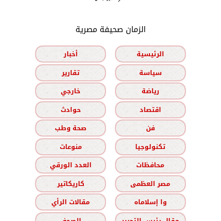
الزمان صحيفة مصرية
الرئيسية
أخبار
سياسة
تقارير
رياضة
خارجي
اقتصاد
حوادث
فن
صحة وطب
تكنولوجيا
منوعات
محافظات
العدد الورقي
مصر العظمى
كاريكاتير
وا إسلاماه
مقالات الرأي
مقال رئيس التحرير
الصحف