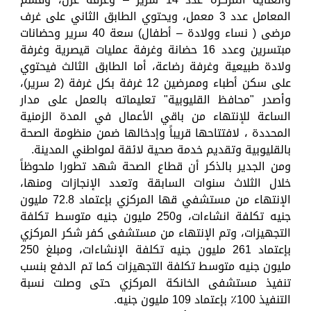
المعامل عدد 3 معمل، ويحتوي الطابق الثاني على غرف
مرضى ( نساء وولادة – أطفال) سعة 40 سرير وحضانات
مبتسرين وعدد 16 حضانة وغرفة عمليات قيصرية وغرفة
ولادة طبيعية وغرفة رضاعة، أما الطابق الثالث فيحتوي
على سكن أطباء وممرضين 12 غرفة بكل غرفة (2 سرير)،
وأصدر "محافظ القليوبية" تعليماته بالعمل على مدار
الساعة للإنتهاء من باقي الأعمال في المدة الزمنية
المحددة ، لافتتاحها قريباً وإدخالها ضمن منظومة الصحة
بالقليوبية وتقديم خدمة صحية لائقة لمواطني المدينة.
ومن الجدير بالذكر أن قطاع الصحة شهد تطورا ملحوظاً
خلال الثلاث سنوات السابقة وتعدد الإنجازات ومنها،
الإنتهاء من مستشفي قها المركزي بإعتماد 72.8 مليون
جنيه تكلفة انشاءات، و250 مليون جنيه متوسط تكلفة
التجهيزات، وتم الإنتهاء من مستشفى كفر شكر المركزي
بإعتماد 261 مليون جنيه تكلفة الإنشاءات، ومبلغ 250
مليون جنيه متوسط تكلفة التجهيزات كما تم الدفع بنسب
تنفيذ مستشفى الخانكة المركزي حتى وصلت نسبة
التنفيذ 100٪ بإعتماد 109 مليون جنيه.