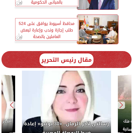
بالمبانى الحكومية
محافظ أسيوط يوافق على 524
طلب إجازة وندب وإعارة لبعض
العاملين بالصحة
مقال رئيس التحرير
كورة..
إلهام شرشر تكتب: «صلاح» ملك
ضب
المحبة.. رسول السلام والإنسانية