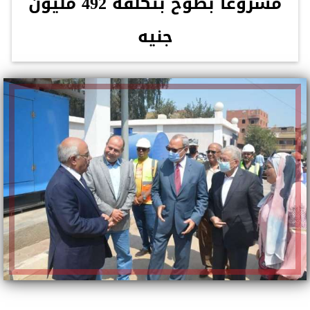
مشروعا بطوخ بتكلفة 492 مليون
جنيه