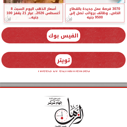
3070 فرصة عمل جديدة بالقطاع
أسعار الذهب اليوم السبت 8
الخاص.. وظائف برواتب تصل إلى
أغسطس 2026.. عيار 21 يقفز 100
9500 جنيه
جنيه...
الفيس بوك
تويتر
Tweets by elzmannewseg