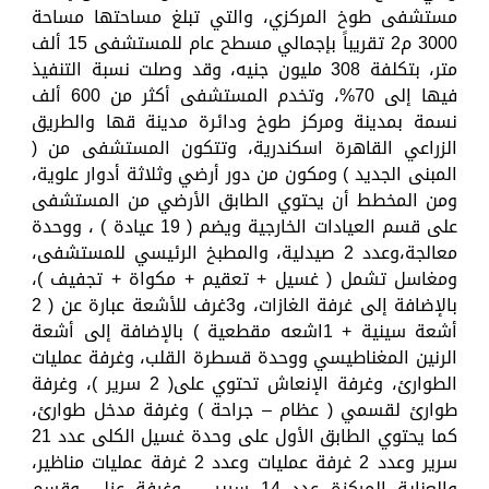
مستشفى طوخ المركزي، والتي تبلغ مساحتها مساحة
3000 م2 تقريباً بإجمالي مسطح عام للمستشفى 15 ألف
متر، بتكلفة 308 مليون جنيه، وقد وصلت نسبة التنفيذ
فيها إلى 70%، وتخدم المستشفى أكثر من 600 ألف
نسمة بمدينة ومركز طوخ ودائرة مدينة قها والطريق
الزراعي القاهرة اسكندرية، وتتكون المستشفى من (
المبنى الجديد ) ومكون من دور أرضي وثلاثة أدوار علوية،
ومن المخطط أن يحتوي الطابق الأرضي من المستشفى
على قسم العيادات الخارجية ويضم ( 19 عيادة ) ، ووحدة
معالجة،وعدد 2 صيدلية، والمطبخ الرئيسي للمستشفى،
ومغاسل تشمل ( غسيل + تعقيم + مكواة + تجفيف )،
بالإضافة إلى غرفة الغازات، و3غرف للأشعة عبارة عن ( 2
أشعة سينية + 1اشعه مقطعية ) بالإضافة إلى أشعة
الرنين المغناطيسي ووحدة قسطرة القلب، وغرفة عمليات
الطوارئ، وغرفة الإنعاش تحتوي على( 2 سرير )، وغرفة
طوارئ لقسمي ( عظام – جراحة ) وغرفة مدخل طوارئ،
كما يحتوي الطابق الأول على وحدة غسيل الكلى عدد 21
سرير وعدد 2 غرفة عمليات وعدد 2 غرفة عمليات مناظير،
والعناية المركزة عدد 14 سرير – وغرفة عزل، وقسم