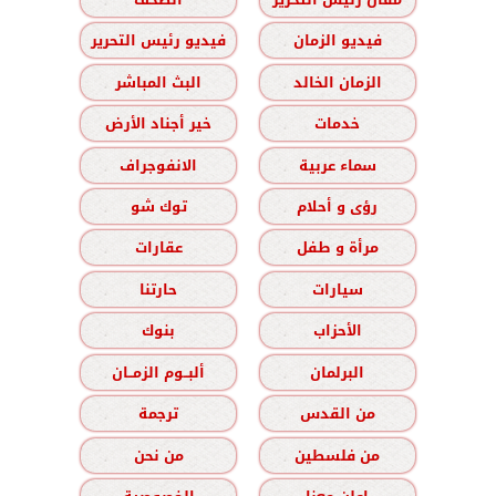
فيديو الزمان
فيديو رئيس التحرير
الزمان الخالد
البث المباشر
خدمات
خير أجناد الأرض
سماء عربية
الانفوجراف
رؤى و أحلام
توك شو
مرأة و طفل
عقارات
سيارات
حارتنا
الأحزاب
بنوك
البرلمان
ألبــوم الزمــان
من القدس
ترجمة
من فلسطين
من نحن