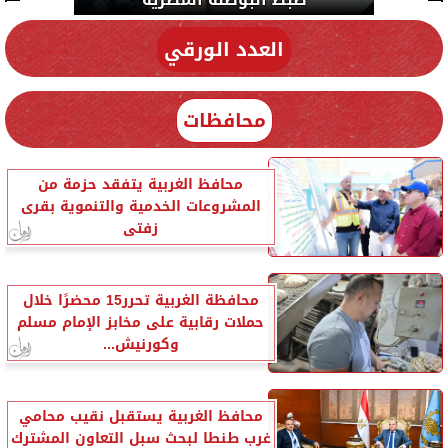
العدد الورقي
محافظات
محافظ الغربية يتفقد حزمة من
المشروعات الخدمية والتنموية بقرى
زفتى
محافظة الغربية تحرر15 محضرًا خلال
حملات رقابية على مخابز الإمام مسلم
وكورنيش...
محافظ الغربية يستقبل نقيب محامي
غرب طنطا لبحث سبل التعاون المشترك