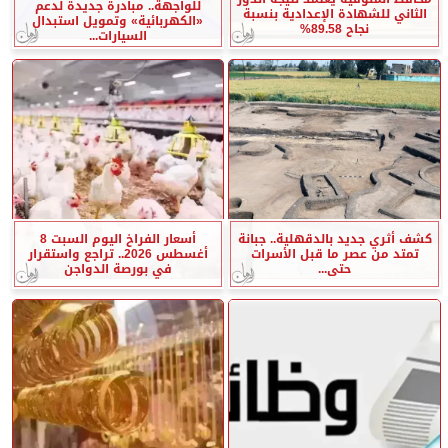
للواجهة.. مبادرة جديدة لدعم
الثاني للشهادة الإعدادية بنسبة
«الكهربائية» وتمويل استبدال
نجاح 89.58%
السيارات...
كشف أثري جديد بالدقهلية.. جبانة
أسعار الفراخ اليوم السبت 8
تمتد من عصر ما قبل الأسرات
أغسطس 2026.. تراجع واستقرار
حتى...
في بورصة الدواجن