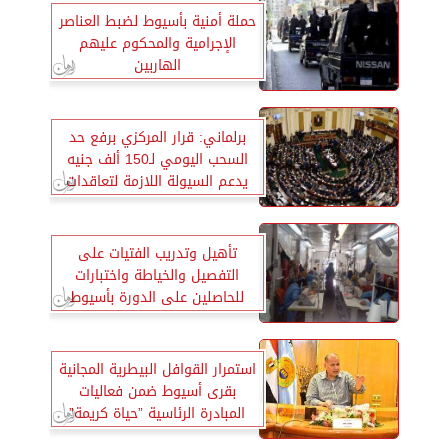
حملة أمنية بأسيوط لضبط العناصر
الإجرامية والمحكوم عليهم
الهاربين
برلماني: قرار المركزي برفع حد
السحب اليومي لـ150 ألف جنيه
يدعم السيولة اللازمة لتعاقدات
المصانع
تأهيل وتدريب الفتيات على
التفصيل والخياطة واختبارات
للحاصلين على الدورة بأسيوط
استمرار القوافل البيطرية المجانية
بقرى أسيوط ضمن فعاليات
المبادرة الرئاسية ”حياة كريمة”