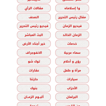
وا إسلاماه
مقالات الرأي
مقال رئيس التحرير
الصحف
فيديو الزمان
فيديو رئيس التحرير
الزمان الخالد
البث المباشر
خدمات
خير أجناد الأرض
سماء عربية
الانفوجراف
رؤى و أحلام
توك شو
مرأة و طفل
عقارات
سيارات
حارتنا
الأحزاب
بنوك
البرلمان
ألبــوم الزمــان
من القدس
ترجمة