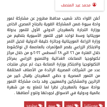
محمد عبد المنصف
أعلن اللواء خالد شعيب محافظ مطروح عن مشاركة تمور
واحة سيوة ضمن المشاركة القوية بالجناح المصري الخاص
بوزارة التجارة بالمهرجان الدولي الأول للتمور بدولة
موريتانيا وسط تواجد قوى للتمور الآسيوية بتنظيم من
وزارة الزراعة الموريتانية وجائزة خليفة الدولية لنخيل التمر
والابتكار الزراعي بقصر المؤتمرات بالعاصمة ال نواكشوط
خلال الفترة من ٢٦ الي ٢٨ أغسطس ٢٠٢٢،و من خلال مركز
تكنولوجيا الصناعات الغذائية والتصنيع الزراعي بمراكز
التكنولوجيا والابتكار بوزارة الصناعة حيث تم عرض منتجات
عدد من الشركات المصرية الرائدة من الأصناف المختلفة
من التمور المصرية و حظي المهرجان بإقبال كبير من
الزائرين والمشاركين والمعنيين. وقد جاءت مشاركة التمور
بواحة سيوة بالمهرجان نظرا لما تتمتع به من شهرة
عالمية ودولية في الاسواق لجودتها وتنوع أصنافها .
موريتانيا
تمور
سيو
مطروح