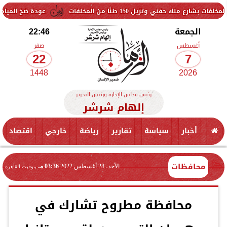
150 طنًا من المخلفات
عودة ضخ المياه تدريجيًا لمناطق 
الجمعة
22:46
أغسطس
صفر
22
7
1448
2026
رئيس مجلس الإدارة ورئيس التحرير
إلهام شرشر
أخبار
سياسة
تقارير
رياضة
خارجي
اقتصاد
محافظات
الأحد، 28 أغسطس 2022
03:36 مـ
بتوقيت القاهرة
محافظة مطروح تشارك في