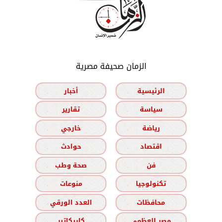
الزمان صحيفة مصرية
الرئيسية
أخبار
سياسة
تقارير
رياضة
خارجي
اقتصاد
حوادث
فن
صحة وطب
تكنولوجيا
منوعات
محافظات
العدد الورقي
مصر العظمى
كاريكاتير