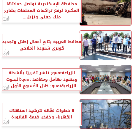
محافظة الإسكندرية تواصل حملاتها
المكبرة لرفع تراكمات المخلفات بشارع
ملك حفني وتزيل...
محافظ الغربية يتابع أعمال إحلال وتجديد
كوبري شنودة الملاحي
الزراعةquot; تنشر تقريرًا بأنشطة
وجهود معامل ومعاهد quot;البحوث
الزراعيةquot; خلال الأسبوع الأول...
6 خطوات فعّالة لترشيد استهلاك
الكهرباء وخفض قيمة الفاتورة