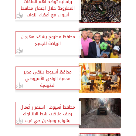
برلمانية توضح أهم الملفات
المطروحة خلال اجتماع محافظ
أسوان مع أعضاء النواب
محافظ مطروح يشهد مهرجان
الرياضة للجميع
محافظ أسيوط يلتقي مدير
محمية الوادي الأسيوطي
الطبيعية
محافظ أسيوط : استمرار أعمال
رصف وتركيب بلاط الانترلوك
بشوارع وميادين حي غرب