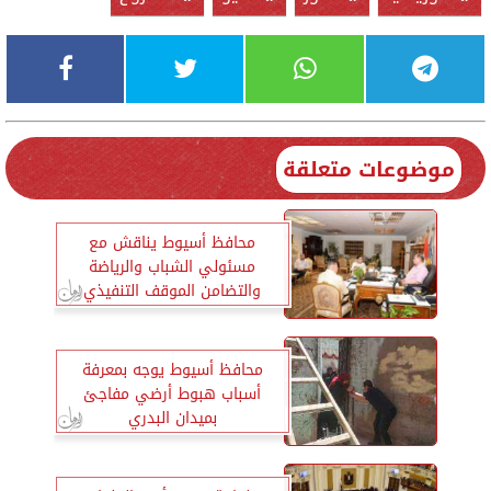
موضوعات متعلقة
محافظ أسيوط يناقش مع
مسئولي الشباب والرياضة
والتضامن الموقف التنفيذي
لمشروعات ”حياة كريمة”
محافظ أسيوط يوجه بمعرفة
أسباب هبوط أرضي مفاجئ
بميدان البدري