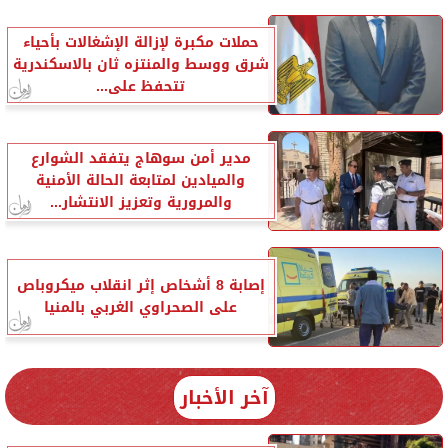
حملات مكبرة لإزالة الإشغالات بأحياء
شرق ووسط والمنتزه ثان بالاسكندرية
تتحفظ على...
مدير أمن سوهاج يتفقد الشوارع
والميادين لمتابعة الحالة الأمنية
والمرورية وتعزيز الانتشار...
إصابة 8 أشخاص إثر انقلاب ميكروباص
على الصحراوي الغربي بالمنيا
آخر الأخبار