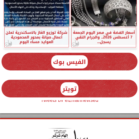
أسعار الفضة في مصر اليوم الجمعة
شركة توزيع الغاز بالاسكندرية تعلن
7 أغسطس 2026.. والجرام النقي
أعمال صيانة بمحور المحمودية
يسجل...
العوايد مساء اليوم
الفيس بوك
تويتر
Tweets by elzmannewseg