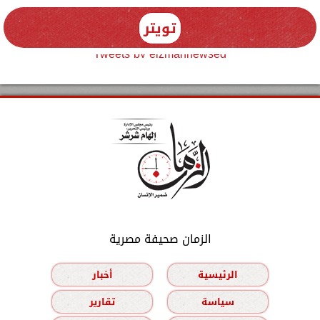
تويتر
Tweets by elzmannewseg
الزمان صحيفة مصرية
الرئيسية
أخبار
سياسة
تقارير