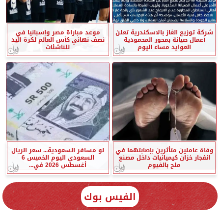
شركة توزيع الغاز بالاسكندرية تعلن
موعد مباراة مصر وإسبانيا في
أعمال صيانة بمحور المحمودية
نصف نهائي كأس العالم لكرة اليد
العوايد مساء اليوم
للناشئات
وفاة عاملين متأثرين بإصابتهما في
لو مسافر السعودية... سعر الريال
انفجار خزان كيميائيات داخل مصنع
السعودي اليوم الخميس 6
ملح بالفيوم
أغسطس 2026 في...
الفيس بوك