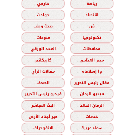
رياضة
خارجي
اقتصاد
حوادث
فن
صحة وطب
تكنولوجيا
منوعات
محافظات
العدد الورقي
مصر العظمى
كاريكاتير
وا إسلاماه
مقالات الرأي
مقال رئيس التحرير
الصحف
فيديو الزمان
فيديو رئيس التحرير
الزمان الخالد
البث المباشر
خدمات
خير أجناد الأرض
سماء عربية
الانفوجراف