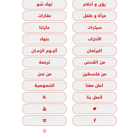
رؤى و أحلام
توك شو
مرأة و طفل
عقارات
سيارات
حارتنا
الأحزاب
بنوك
البرلمان
ألبــوم الزمــان
من القدس
ترجمة
من فلسطين
من نحن
اعلن معنا
الخصوصية
اتصل بنا





جميع الحقوق محفوظة
©