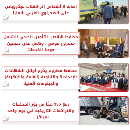
إصابة 8 أشخاص إثر انقلاب ميكروباص
على الصحراوي الغربي بالمنيا
محافظ الأقصر: التأمين الصحي الشامل
مشروع قومي.. ونعمل على تحسين
جودة الخدمات
محافظ مطروح يكرم أوائل الشهادات
الإعدادية والثانوية (العامة والأزهرية)
والدبلومات الفنية
رفع 935 طنًا من بؤر المخلفات
والتراكمات التاريخية في يوم واحد
بمراكز...