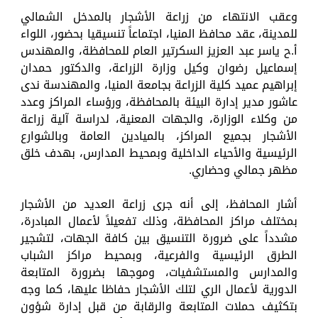
وعقب الانتهاء من زراعة الأشجار بالمدخل الشمالي
للمدينة، عقد محافظ المنيا، اجتماعاً تنسيقيا بحضور، اللواء
أ.ح ياسر عبد العزيز السكرتير العام للمحافظة، والمهندس
إسماعيل رضوان وكيل وزارة الزراعة، والدكتور حمدان
إبراهيم عميد كلية الزراعة بجامعة المنيا، والمهندسة ندى
عاشور مدير إدارة البيئة بالمحافظة، ورؤساء المراكز وعدد
من وكلاء الوزارة، والجهات المعنية، لدراسة آلية زراعة
الأشجار بجميع المراكز، بالميادين العامة وبالشوارع
الرئيسية والأحياء الداخلية وبمحيط المدارس، بهدف خلق
مظهر جمالي وحضاري.
أشار المحافظ، إلى أنه جرى زراعة العديد من الأشجار
بمختلف مراكز المحافظة، وذلك تفعيلاً لأعمال المبادرة،
مشدداً على ضرورة التنسيق بين كافة الجهات، لتشجير
الطرق الرئيسية والفرعية، وبمحيط مراكز الشباب
والمدارس والمستشفيات، وموجها بضرورة المتابعة
الدورية لأعمال الري لتلك الأشجار حفاظا عليها، كما وجه
بتكثيف حملات المتابعة والرقابة من قبل إدارة شؤون