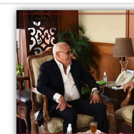
الكاتبة إلهام شرشر تهنئ الرئيس
السيسي بعيد ميلاده وتُشيد بجهوده
إلهام شرشر تكتب: دي مبقتش كورة..
في بناء الدولة
دي سياسة