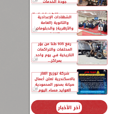
جودة الخدمات
محافظ مطروح يكرم أوائل
الشهادات الإعدادية
والثانوية (العامة
والأزهرية) والدبلومات
الفنية
رفع 935 طنًا من بؤر
المخلفات والتراكمات
التاريخية في يوم واحد
بمراكز...
شركة توزيع الغاز
بالاسكندرية تعلن أعمال
صيانة بمحور المحمودية
العوايد مساء اليوم
آخر الأخبار