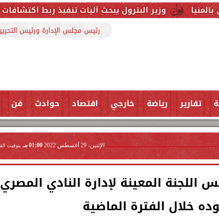
ر البترول يبحث آليات تنفيذ ربط اكتشافات الشركة في قبرص ب
رئيس مجلس الإدارة ورئيس التحرير
ة
تقارير
رياضة
خارجي
اقتصاد
حوادث
فن
الإثنين، 29 أغسطس 2022
01:00 مـ
بتوقيت الق
اللجنة المعينة لإدارة النادي المصري
ه خلال الفترة الماضية