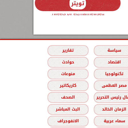
تويتر
Tweets by elzmannewseg
سياسة
تقارير
اقتصاد
حوادث
تكنولوجيا
منوعات
مصر العظمى
كاريكاتير
ل رئيس التحرير
الصحف
الزمان الخالد
البث المباشر
سماء عربية
الانفوجراف