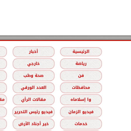
الرئيسية
أخبار
رياضة
خارجي
فن
صحة وطب
محافظات
العدد الورقي
وا إسلاماه
مقالات الرأي
مقا
فيديو الزمان
فيديو رئيس التحرير
خدمات
خير أجناد الأرض