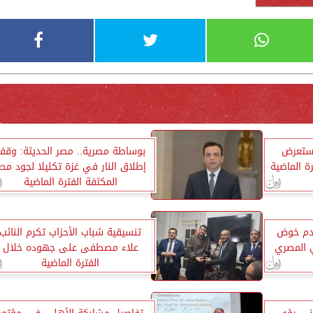
تستعرض
بوساطة مصرية.. مصر الحديثة: وقف
ة الماضية
إطلاق النار في غزة تكليلا لجود مص
المكثفة الفترة الماضية
عدم خوض
تنسيقية شباب الأحزاب تكرم النائب
ي المصري
علاء مصطفى على جهوده خلال
الفترة الماضية