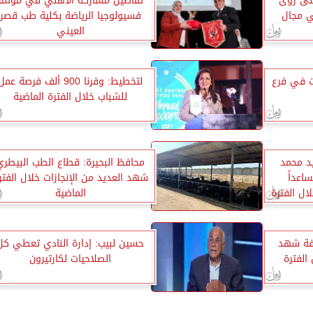
نى رؤى
تفاصيل مشاركة الأهلي في مؤتمر
ي مجال
فسيولوجيا الرياضة بكلية طب قصر
العيني
ت في فرع
لتخطيط: وفرنا 900 ألف فرصة عمل
للشباب خلال الفترة الماضية
د محمد
محافظ البحيرة: قطاع الطب البيطري
اعداً
شهد العديد من الإنجازات خلال الفتر
ال الفترة
الماضية
افة شهد
حسين لبيب: إدارة النادي تعطي كل
الفترة
الصلاحيات لكارتيرون