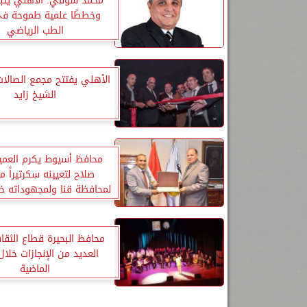
محمد شوقي: الأهلي يتب
وخططًا علمية طموحة ف
الطب الرياضي
الأهلي يفتتح مجمع الصالا
الشيخ زايد
محافظ أسيوط يكرم العمي
صلاح لتعيينه سكرتيراً مس
لمحافظة قنا ولمجهوداته خل
الماضية
محافظ البحيرة قطاع الثق
العديد من الإنجازات خلال 
الماضية