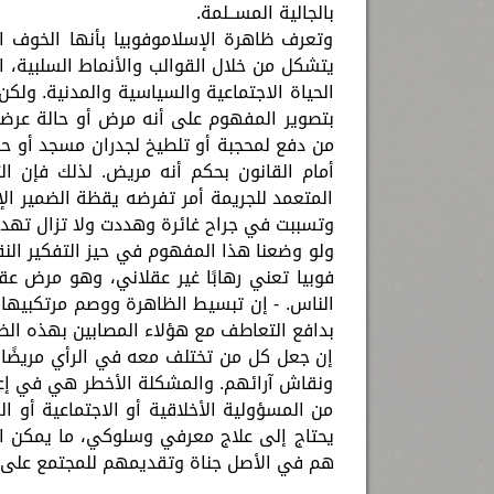
بالجالية المســلمة.
وتعرف ظاهرة الإسلاموفوبيا بأنها الخوف ال
يتشكل من خلال القوالب والأنماط السلبية، 
الحياة الاجتماعية والسياسية والمدنية. ول
بتصوير المفهوم على أنه مرض أو حالة عرض
من دفع لمحجبة أو تلطيخ لجدران مسجد أو حر
أمام القانون بحكم أنه مريض. لذلك فإن 
المتعمد للجريمة أمر تفرضه يقظة الضمير ال
وتسببت في جراح غائرة وهددت ولا تزال تهد
ولو وضعنا هذا المفهوم في حيز التفكير النق
فوبيا تعني رهابًا غير عقلاني، وهو مرض عق
الناس. - إن تبسيط الظاهرة ووصم مرتكبيها ب
بدافع التعاطف مع هؤلاء المصابين بهذه الظ
إن جعل كل من تختلف معه في الرأي مريضًا نف
ونقاش آرائهم. والمشكلة الأخطر هي في إعف
من المسؤولية الأخلاقية أو الاجتماعية أو 
يحتاج إلى علاج معرفي وسلوكي، ما يمكن اعت
هم في الأصل جناة وتقديمهم للمجتمع على أ