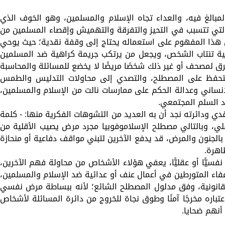
مبالغ فيه، والعداء تجاه الإسلام والمسلمين، وهو الخوف الذي
التي تتسبب في التحيز والتفرقة والتهميش وإقصاء المسلمين من
كن هذا المفهوم على استعماله يحتاج إلى وقفة نقدية؛ حيث يوحي
ية تنتاب الشخص، ويجعل من يرتكب جريمة كراهية ضد المسلمين
ق لمصحف أو غير ذلك شخصًا مريضًا لا يخضع للمسائلة والمحاسبة
التحفظ على المصطلح، والتصدي إلى محاولات التدليس والطمس
إنساني وعدالة الحكم على ممارسات نالت من الإسلام والمسلمين،
د السلم المجتمعي.
دي ودائرته نجد أن به العديد من التشوهات الفكرية منها: - كلمة
لي، وبالتالي مصطلح الإسلاموفوبيا مجرد مرض يصيب الأقلية من
الجنون والمرض، قد يدفع الآخرين لتبني مواقف دفاعية أو منحازة
اهرة.
سيًّا أو عقليًّا، يعفي هؤلاء الأشخاص من محاولة فهم الآخرين،
اء المتورطين في أعمال عنف أو عدائية ضد الإسلام والمسلمين،
القانونية، وفق مدلول المصطلح الشائع؛ لأنه ببساطة مرض نفسي
باره مخرجًا آمنًا وطوق نجاة للخروج من دائرة المسائلة لأشخاص
نهم ضحايا.