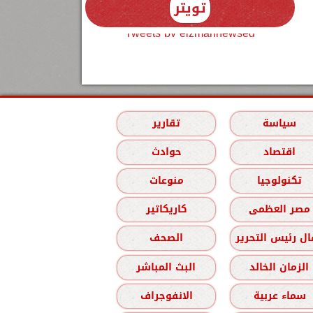
تويتر
Tweets by elzmannewseg
سياسة
تقارير
اقتصاد
حوادث
تكنولوجيا
منوعات
مصر العظمى
كاريكاتير
ل رئيس التحرير
الصحف
الزمان الخالد
البث المباشر
سماء عربية
الانفوجراف