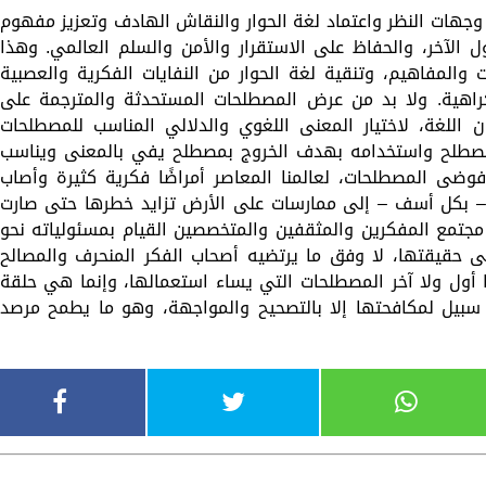
جهات النظر واعتماد لغة الحوار والنقاش الهادف وتعزيز مفهوم
 الآخر، والحفاظ على الاستقرار والأمن والسلم العالمي. وهذا
المفاهيم، وتنقية لغة الحوار من النفايات الفكرية والعصبية
راهية. ولا بد من عرض المصطلحات المستحدثة والمترجمة على
 اللغة، لاختيار المعنى اللغوي والدلالي المناسب للمصطلحات
مصطلح واستخدامه بهدف الخروج بمصطلح يفي بالمعنى ويناسب
وضى المصطلحات، لعالمنا المعاصر أمراضًا فكرية كثيرة وأصاب
 بكل أسف – إلى ممارسات على الأرض تزايد خطرها حتى صارت
ى مجتمع المفكرين والمثقفين والمتخصصين القيام بمسئولياته نحو
ى حقيقتها، لا وفق ما يرتضيه أصحاب الفكر المنحرف والمصالح
أول ولا آخر المصطلحات التي يساء استعمالها، وإنما هي حلقة
 سبيل لمكافحتها إلا بالتصحيح والمواجهة، وهو ما يطمح مرصد