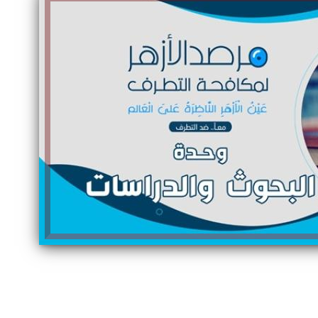
الكاتبة إلهام شرشر تهنئ الرئيس
السيسي بعيد ميلاده وتُشيد بجهوده
إلهام شرشر تكتب: دي مبقتش كورة..
في بناء الدولة
دي سياسة