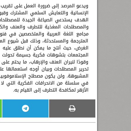
ويدعو المرصد إلى ضرورة العمل على تقريب و
الإنسانية والتعايش السلمي المشترك وقبول
الهدف يستدعي الصياغة الجيدة للمصطلحات و
والمصطلحات المغذية للتطرف والعنف والك
مجامع اللغة العربية والمتخصصين في فنون
المترجمة والمستحدثة، وذلك قبل شيوع ال
الغرض، حيث أنتج ما يمكن أن نطلق عليه ف
المجتمعات بتشوهات فكرية جسيمة تحولت –
وقودًا لنيران العنف والإرهاب، ما يحتم عل
تحرير المصطلحات وبيان أوجه استعمالها عل
المشبوهة. ولن يكون مصطلح الإسلاموفوبيا 
في سلسلة من الانحرافات الفكرية التي لا
الأزهر لمكافحة التطرف إلى القيام به.