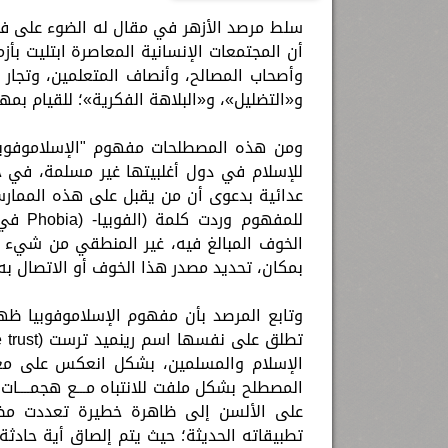
سلط مرصد الأزهر في مقال له الضوء على ف
أن المجتمعات الإنسانية المعاصرة ابتليت بأ
وأصحاب المصالح، وأنصاف المتعلمين، وتجار ا
و«التضليل»، و«البلاهة الفكرية»؛ للقيام بم
ومن هذه المصطلحات مفهوم "الإسلاموفوبي
للإسلام في دول أغلبيتها غير مسلمة، في حي
عدائية بدعوى أن من يقبل على هذه الممارس
الخوف المبالغ فيه، غير المنطقي من شيء م
بمكان، تحديد مصدر هذا الخوف أو الاتصال به،
وتابع المرصد بأن مفهوم الإسلاموفوبيا ظه
الإسلام والمسلمين، بشكل انعكس على معان
على الألسن إلى ظاهرة خطيرة تعددت مظاه
تطبيقاته الحديثة؛ حيث يتم إلصاق أية حادثة أ