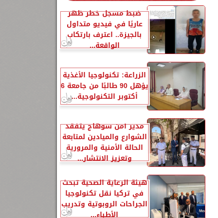
ضبط مسجل خطر ظهر
عاريًا في فيديو متداول
بالجيزة.. اعترف بارتكاب
الواقعة...
الزراعة: تكنولوجيا الأغذية
يؤهل 90 طالبًا من جامعة 6
أكتوبر التكنولوجية...
مدير أمن سوهاج يتفقد
الشوارع والميادين لمتابعة
الحالة الأمنية والمرورية
وتعزيز الانتشار...
هيئة الرعاية الصحية تبحث
في تركيا نقل تكنولوجيا
الجراحات الروبوتية وتدريب
الأطباء...