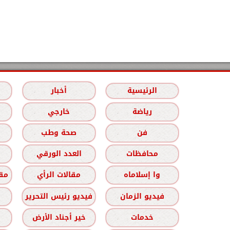
الرئيسية
أخبار
رياضة
خارجي
فن
صحة وطب
محافظات
العدد الورقي
وا إسلاماه
مقالات الرأي
مقا
فيديو الزمان
فيديو رئيس التحرير
خدمات
خير أجناد الأرض