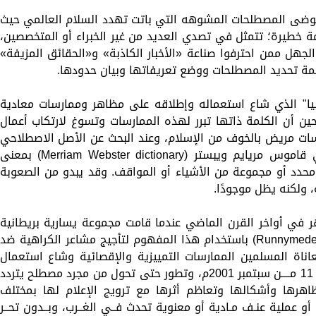
وضى المصطلحات المشوهه التي باتت تهدد السلام العالمي حيث
زمة خطيرة؛ تتمثل في تصدي العديد من غير الخبراء أو المتخصصين،
لجهل ممن احترفوا صناعة «الأخبار الكاذبة» و«الحقائق المزيفة»
همة تحديد المصطلحات ووضع تعريفاتها وبيان حدودها.
ا" الذي شاع استعماله وإطلاقه على مظاهر وممارسات معادية
ن أن الكلمة ذاتها تبرر لهذه الممارسات وتسوغ لارتكاب أعمال
ات مريض بالخوف من الإسلام، وعند البحث عن الأصل الاصطلاحي
للمفهوم وردت كلمة (الفوبيا- (Phobia في قاموس مريايم ويبستر (Merriam Webster dictionary) بمعنى
حدد أو مجموعة من الأشياء أو المواقف. وقد يبدو من الصعوبة
 ولكنه يظل موجودًا.
ر في أواخر القرن الماضي عندما قامت مجموعة يسارية بريطانية
تطلق على نفسها اسم رينميد ترست (Runnymede trust) باستخدام هذا المفهوم لتأجيج مشاعر الكراهية ضد
اة المسلمين الممارسات التمييزية والإقصائية وشاع استعمال
المصطلح بشكل ملفت للانتباه مـــع هجمــــات 11 مــــن سبتمبر 2001م، وتطور حتى تحول من مجرد مصطلح يتردد
رها وأشكالها وتعاظم أثرها مع ترويج الإعلام لها بمختلف
و عملية عنـف مـادية أو معنوية تحدث فــي الغــرب، وبــدون تحــر