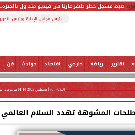
ر ظهر عاريًا في فيديو متداول بالجيزة.. اعترف بارتكاب ا
رئيس مجلس الإدارة ورئيس التحرير
ة
تقارير
رياضة
خارجي
اقتصاد
حوادث
فن
الثلاثاء، 30 أغسطس 2022
01:10 مـ
بتوقيت الق
لحات المشوهة تهدد السلام العالمي