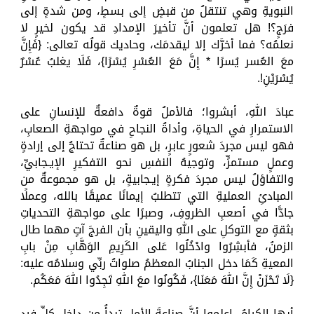
النبويةِ وهي تنتقلُ من قبضٍ إلى بسطٍ، ومن شدةٍ إلى
فرَجٍ؟! هل تعلمون أنَّ تأخيرَ الإمدادِ قد يكون لخيرٍ لا
نعلمُه؟ فما أخرَّك إلا ليقدمَك، وحاديك قولُه تعالى: {فَإِنَّ
معَ العُسر يُسرًا * إِنَّ مَعَ العُسْرِ يُسْرًا}، فَلَا يغلبُ عُسْرٌ
يُسْرَيْنِ!.
عبادَ اللهِ، أبشروا؛ فالأملُ قوةٌ دافعةٌ للإنسانِ على
الاستمرارِ في الحياةِ، وأداةُ النجاحِ في مواجهةِ الصعابِ،
فهو ليس مجردَ شعورٍ عابرٍ، بل هو صناعةٌ تحتاجُ إلى إرادةٍ
وعملٍ مستمرٍّ، وتوجيهُ النفسِ نحو التفكيرِ الإيـجابيِّ،
والتفاؤلُ ليس مجردَ فكرةٍ إيـجابيةٍ، بل هو مجموعةٌ من
المبادئِ العمليةِ التي تتطلبُ إيمانًا عميقًا بالله، وعملًا
جادًّا في أصعبِ الظروفِ، وصبرًا على مواجهةِ التحدياتِ
بثقةٍ مع التوكلِ على اللهِ واليقينِ بأن الفرجَ آتٍ مهما طال
الزمنُ، فأبشِرُوا وادْخُلُوا عَلى الكَرِيمِ الوَهَّابِ مِنْ بابِ
المعيةِ كَمَا دخل الجنابُ المعظمُ صلواتُ ربِّي وسلامُه عليه:
{لَا تَحْزَنْ إِنَّ اللهَ مَعَنَا}، فَكُونُوا معَ اللهِ تَجِدُوا اللهَ مَعَكُم.
أيها الكرامُ، اعلموا أنَّ صناعةَ الأملِ تبدأُ من داخلِ كلِّ فردٍ