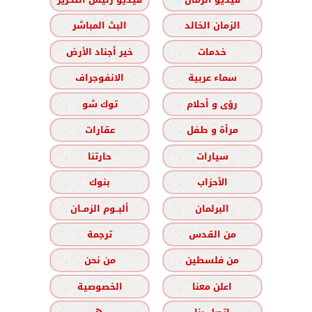
الزمان الخالد
البث المباشر
خدمات
خير أجناد الأرض
سماء عربية
الانفوجراف
رؤى و أحلام
توك شو
مرأة و طفل
عقارات
سيارات
حارتنا
الأحزاب
بنوك
البرلمان
ألبــوم الزمــان
من القدس
ترجمة
من فلسطين
من نحن
اعلن معنا
الخصوصية