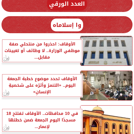
العدد الورقي
وا إسلاماه
الأوقاف: احذروا من منتحلي صفة
موظفي الوزارة.. لا وظائف أو تعيينات
مقابل...
الأوقاف تحدد موضوع خطبة الجمعة
اليوم.. «التنمرُ وأثرُه على شخصيةِ
الإنسانِ»
في 10 محافظات.. الأوقاف تفتتح 18
مسجدًا اليوم الجمعة ضمن خطتها
لإعمار...