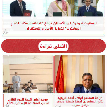
السعودية وتركيا وباكستان توقع ”اتفاقية مكة للدفاع
المشترك” لتعزيز الأمن والاستقرار
الأعلى قراءة
”راحة المعتمر أولًا”.. أحمد الريان:
موعد إعلان نتيجة الدور الثاني
نتابع المعتمرين لحظة بلحظة ونوفر
لطلاب الشهادة الإعدادية 2026
برامج عمرة...