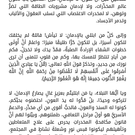
عالمِ المخدِّرات، ولا لإدمانِ مشروبات الطاقة التي تضرُّ
وتوهن، لا لمخدرات الاغتصاب التي تسلب العقولَ والألباب
وتدمر الأجساد.
وإلى كلِّ من ابتلي بالإدمانِ: لا تيأسْ! فاللهُ لم يخلقكَ
لتكون أسيرًا، بل لتكونَ حُرًّا طليقًا منيرًا؛ واعلمْ أنَّ أُولَى
خطواتِ الشفاءِ الإرادةُ الصلبةُ، فمُدَّ يدَك ولا تخجلْ، فكم
من أيادٍ تنتظرُ لتمسكَ بها، وكم مِن قلوبٍ تتمنى أن ترى
نورَك مِن جديدٍ، وتذكرْ قولَ اللهِ تعالى: {قُلْ يَا عِبَادِيَ الَّذِينَ
أَسْرَفُوا عَلَى أَنْفُسِهِمْ لَا تَقْنَطُوا مِنْ رَحْمَةِ اللَّهِ إِنَّ اللَّهَ
يَغْفِرُ الذُّنُوبَ جَمِيعًا إِنَّهُ هُوَ الْغَفُورُ الرَّحِيمُ}.
ويا أيُّها النبلاءُ، يا مَن ابتليتُم بعزيزٍ غالٍ يصارعُ الإدمانَ، لا
تتركوه وحيدًا، بلْ مُدُّوا له يدَ العونِ، احتضنوه بحبِّكم،
كونوا له السندَ والعونَ، فالحبُّ أقوى من أي مخدِّر، والدعمُ
الأسريُّ هو أولُ مراحلِ التعافي، طمئنوهم، وبيِّنوا لهم أنَّ
قانونَ مكافحةِ المخدراتِ يحرص على علاج المتعاطين
وتأهيلهم ليكونوا قبسَ نورٍ وشعلةَ نشاطٍ في المجتمعِ،