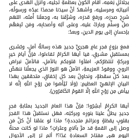
بجلائلِ نِعَمِه، أقام الكونَ بعظمةِ تجلِّيه، وأنزل الهدى على
أنبيائِه ومرسلِيه، وأشهدُ أنَّ سيدَنا محمدًا عبدُه ورسولُه،
شرحَ صدرَه، ورفعَ قدرَه، وشرَّفَنا به، وجعلَنا أُمتَه، اللهم
صلِّ وسلِّم وباركْ عليه، وعلى آلِه وأصحابِه، ومَن تَبِعَهُم
بإحسانٍ إلى يومِ الدينِ، وبعدُ:
فمعَ بزوغِ فجرِ عامٍ هجريٍّ جديدٍ هذه رسالةُ أملٍ، وبُشـرى
بمستقبلٍ مشـرقٍ، فيا أيها الكرامُ تفاءلوا، فإنَّ أيامَ خيرٍ
وبركةٍ تنتظرُكم، املأوا قلوبَكم بالأملِ، فالأملُ نبراسُ
الروحِ، ووقودُ العزيمةِ، الأملُ هو النورُ الذي يجعلُنا ننهضُ
بعدَ كلِّ سقطةٍ، ونحاولُ بعد كل إخفاقٍ، متحققين بهذا
البيانِ الإلهيِّ العظيمِ: {وَلَا تَيْأَسُوا مِن رَوْحِ اللهِ إنَّه لا
ييأسُ مِن رَوْحِ اللهِ إلَّا القومُ الكَافرُون}.
أيها الكرامُ أبشِرُوا؛ فإنَّ هذا العامَ الجديدَ بمثابةِ فجرٍ
جديدٍ يطلُّ علينا بنورِه وبركتِه، فهل نستقبلُ هذا الفجرَ
بقلوبٍ يقظةٍ وعزائمَ متجددةٍ؟ ماذا لو علمْنا أنَّ كلَّ مَن
وصل إلى القمةِ قد مرَّ بآلامٍ وعثراتٍ؟ ماذا لو كانت محنةُ
اليومِ هي مفتاحَ السعادةِ غدًا؟! ألم ترَ إلى الأحوالِ