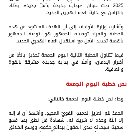
2025 تحت عنوان: «بدايةٌ جديدةٌ وأملٌ جديد»، وذلك
بالتزامن مع بداية العام الهجري الجديد.
وأشارت وزارة الأوقاف إلى أن الهدف المنشود من هذه
الخطبة والمراد توصيله للجمهور هو: توعية الجمهور
بأهمية تجديد الأمل مع استقبال العام الهجري الجديد.
فيما تتناول الخطبة الثانية اليوم الجمعة تحذيرًا بالغًا من
أضرار الإدمان، وأملًا في بداية جديدة مشرقة بالقوة
والعافية.
نص خطبة اليوم الجمعة
وجاء نص خطبة اليوم الجمعة كالتالي:
الحمدُ للهِ العزيزِ الحميدِ، القويِّ المجيدِ، وأشهدُ أن لا إلـه
إلا اللهُ وحدَه لا شريكَ له، شهادةً مَن نطق بها فهو
سعيدٌ، سبحـانَه هدى العقولَ ببدائعِ حكمِه، ووسع الخلائقَ