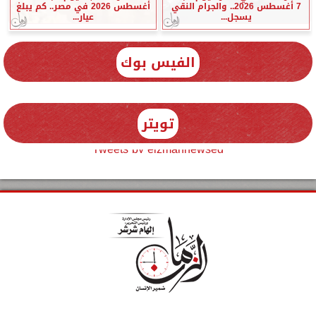
7 أغسطس 2026.. والجرام النقي
أغسطس 2026 في مصر.. كم يبلغ
يسجل...
عيار...
الفيس بوك
تويتر
Tweets by elzmannewseg