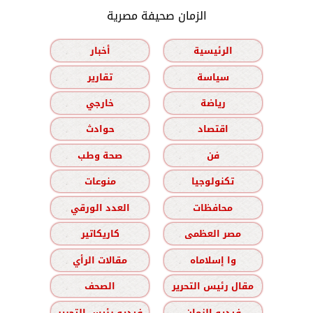
الزمان صحيفة مصرية
الرئيسية
أخبار
سياسة
تقارير
رياضة
خارجي
اقتصاد
حوادث
فن
صحة وطب
تكنولوجيا
منوعات
محافظات
العدد الورقي
مصر العظمى
كاريكاتير
وا إسلاماه
مقالات الرأي
مقال رئيس التحرير
الصحف
فيديو الزمان
فيديو رئيس التحرير