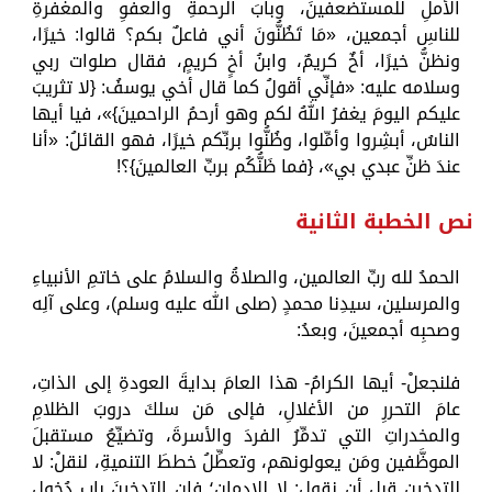
الأملِ للمستضعفينَ، وبابَ الرحمةِ والعفوِ والمغفرةِ
للناسِ أجمعين، «مَا تَظُنُّونَ أني فاعلٌ بكم؟ قالوا: خيرًا،
ونظنُّ خيرًا، أخٌ كريمٌ، وابنُ أخٍ كريمٍ، فقال صلوات ربي
وسلامه عليه: «فإنِّي أقولُ كما قال أخي يوسفُ: {لا تثريبَ
عليكم اليومَ يغفرُ اللهُ لكم وهو أرحمُ الراحمينَ}»، فيا أيها
الناسُ، أبشِروا وأمِّلوا، وظُنُّوا بربِّكم خيرًا، فهو القائلُ: «أنا
عندَ ظنِّ عبدي بي»، {فما ظَنُّكُم بربِّ العالمينَ}؟!
نص الخطبة الثانية
الحمدُ لله ربِّ العالمين، والصلاةُ والسلامُ على خاتمِ الأنبياءِ
والمرسلين، سيدِنا محمدٍ (صلى الله عليه وسلم)، وعلى آلِه
وصحبِه أجمعينَ، وبعدُ:
فلنجعلْ- أيها الكرامُ- هذا العامَ بدايةَ العودةِ إلى الذاتِ،
عامَ التحررِ من الأغلالِ، فإلى مَن سلكَ دروبَ الظلامِ
والمخدراتِ التي تدمِّرُ الفردَ والأسرةَ، وتضيِّعُ مستقبلَ
الموظَّفين ومَن يعولونهم، وتعطِّلُ خططَ التنميةِ، لنقلْ: لا
للتدخينِ قبل أن نقول: لا للإدمانِ؛ فإن التدخينَ باب دُخول