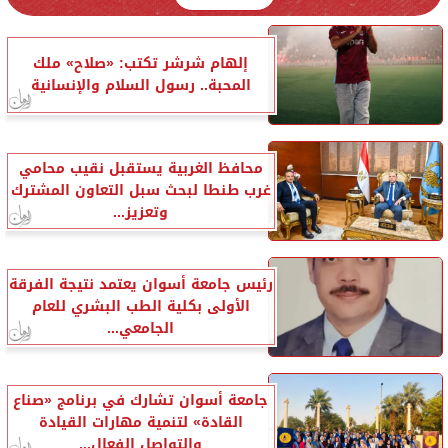
إلهام شرشر تكتب: «صلاح» ملك
المحبة.. رسول السلام والإنسانية
محافظ الغربية يستقبل نقيب محامي
غرب طنطا لبحث سبل التعاون المشترك
وتعزيز...
رئيس جامعة أسوان يعتمد نتيجة الفرقة
الأولى بكلية الطب البشري للعام
الجامعي...
جامعة أسوان تشارك في برنامج «صناع
القادة» لتنمية مهارات القيادة
والتواصل الفعال...