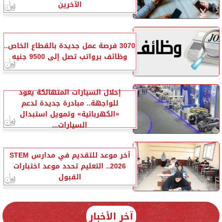
الآخرين
3070 فرصة عمل جديدة بالقطاع الخاص..
وظائف برواتب تصل إلى 9500 جنيه
إحلال السيارات المتهالكة يعود
للواجهة.. مبادرة جديدة لدعم
«الكهربائية» وتمويل استبدال
السيارات...
آخر موعد للتقديم في مدارس STEM
2026.. التعليم تحدد موعد اختبارات
القبول
آخر الأخبار