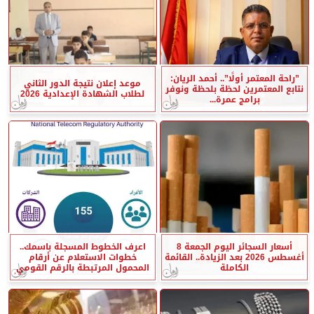
”راحة المعتمر أولًا”.. أحمد الريان:
موعد إعلان نتيجة الدور الثاني
نتابع المعتمرين لحظة بلحظة ونوفر
لطلاب الشهادة الإعدادية 2026
برامج عمرة...
أسعار السجائر اليوم الجمعة 8
اعرف الخطوط المسجلة باسمك..
أغسطس 2026 بعد الزيادة.. القائمة
خطوات الاستعلام عن أرقام
الكاملة
المحمول المرتبطة بالرقم القومي