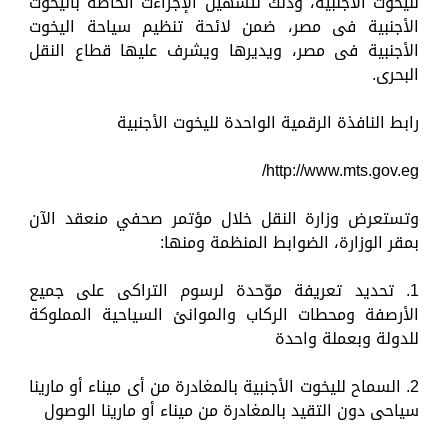
لليخوت الأجنبية، وذلك لتسهيل الإجراءت الخاصة باليخوت
الأجنبية فى مصر، ضمن لائحة تنظيم سياحة اليخوت
الأجنبية فى مصر، ويديرها ويشرف عليها قطاع النقل
البحرى.
رابط النافذة الرقمية الواحدة لليخوت الأجنبية
http://www.mts.gov.eg/
وتستعرض وزارة النقل خلال مؤتمر صحفي منعقد الآن
بمقر الوزارة، الضوابط المنظمة ومنها:
1. تحديد تعريفة موّحدة لرسوم التراكى على جميع
الأرصفة ومحطات الركاب والموانئ السياحية المملوكة
للدولة وبعملة واحدة
2. السماح لليخوت الأجنبية بالمغادرة من أى ميناء أو مارينا
سياحى دون التقيد بالمغادرة من ميناء أو مارينا الوصول