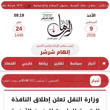
 ملك المحبة.. رسول السلام والإنسانية
3070 فرصة عمل جديدة بالقطاع الخاص.. وظائف برواتب تصل إلى 9500 جنيه
الأحد
09:19
أغسطس
صفر
24
9
1448
2026
رئيس مجلس الإدارة ورئيس التحرير
إلهام شرشر
أخبار
سياسة
تقارير
رياضة
خارجي
اقتصاد
أخبار
الخميس، 1 سبتمبر 2022
03:48 مـ
بتوقيت القاهرة
وزارة النقل تعلن إطلاق النافذة