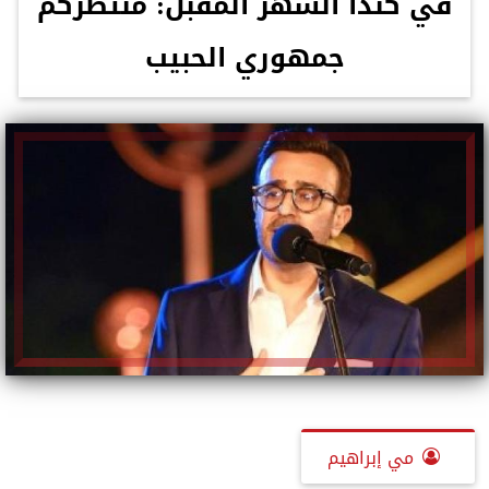
في كندا الشهر المقبل: منتظركم
جمهوري الحبيب
مي إبراهيم