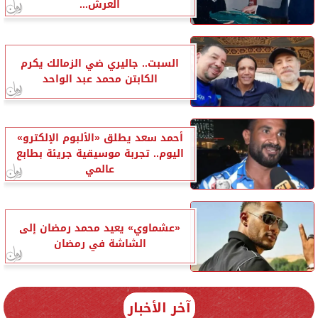
العرش...
السبت.. جاليري ضي الزمالك يكرم
الكابتن محمد عبد الواحد
أحمد سعد يطلق «الألبوم الإلكترو»
اليوم.. تجربة موسيقية جريئة بطابع
عالمي
«عشماوي» يعيد محمد رمضان إلى
الشاشة في رمضان
آخر الأخبار