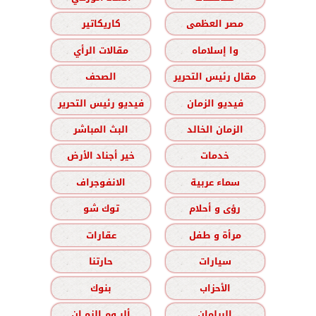
مصر العظمى
كاريكاتير
وا إسلاماه
مقالات الرأي
مقال رئيس التحرير
الصحف
فيديو الزمان
فيديو رئيس التحرير
الزمان الخالد
البث المباشر
خدمات
خير أجناد الأرض
سماء عربية
الانفوجراف
رؤى و أحلام
توك شو
مرأة و طفل
عقارات
سيارات
حارتنا
الأحزاب
بنوك
البرلمان
ألبــوم الزمــان