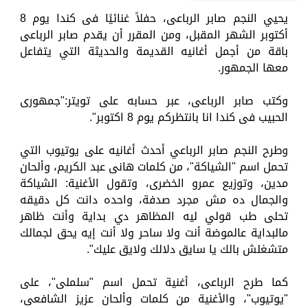
يحيي النجم صابر الرباعى، حفلاً غنائيًا فى كندا يوم 8
أكتوبر الشهر المقبل، ومن المقرر أن يقدم صابر الرباعى
باقة من أجمل أغانيه القديمة والحديثة التي يتفاعل
معها الجمهور.
وكتب صابر الرباعى، عبر حسابه على تويتر:"جمهورى
الحبيب فى كندا انا بانتظركم يوم 8 اكتوبر".
وطرح النجم صابر الرباعي أحدث أغانيه على يوتيوب التي
تحمل اسم "الشياكة"، من كلمات هانى عبد الكريم، وألحان
مدين، وتوزيع عمرو الخضرى، وتقول الأغنية: الشياكة
والجمال ده مش مجرد صدفة، واحده دانت كل دقيقه
تحلى طب قولي ليه المظاهر دي بداية وأنت ظاهر
مالبداية عالموضة أنت ولا ساحر ولا أنت إيه يحق لجمالك
متشغلش بالك يا سايق دلالك ولايق عليك".
كما طرح الرباعى، أغنية تحمل اسم "سلملى"، على
"يوتيوب"، والأغنية من كلمات وألحان عزيز الشافعى،