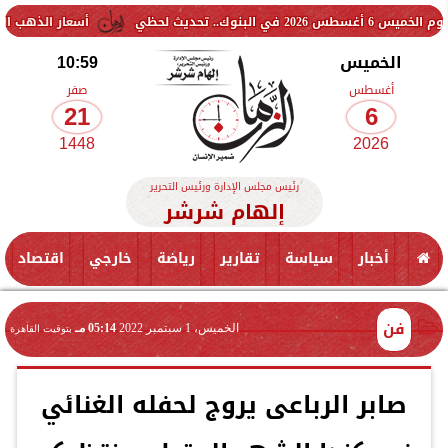
ي
أسعار الذهب اليوم الخميس 6 أغسطس 2026 في مصر.. كم يبلغ عيار 21 الآن؟
الخميس
10:59
أغسطس
صفر
21
6
1448
2026
رئيس مجلس الإدارة ورئيس التحرير
إلهام شرشر
أخبار
سياسة
تقارير
رياضة
خارجي
اقتصاد
فن
الخميس، 1 سبتمبر 2022
05:14 مـ
بتوقيت القاهرة
صابر الرباعى يروج لحفله الغنائي