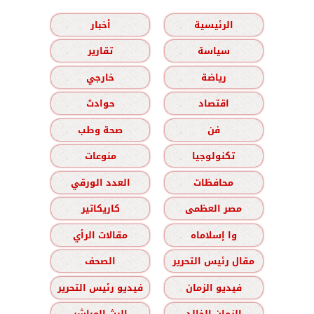
الرئيسية
أخبار
سياسة
تقارير
رياضة
خارجي
اقتصاد
حوادث
فن
صحة وطب
تكنولوجيا
منوعات
محافظات
العدد الورقي
مصر العظمى
كاريكاتير
وا إسلاماه
مقالات الرأي
مقال رئيس التحرير
الصحف
فيديو الزمان
فيديو رئيس التحرير
الزمان الخالد
البث المباشر