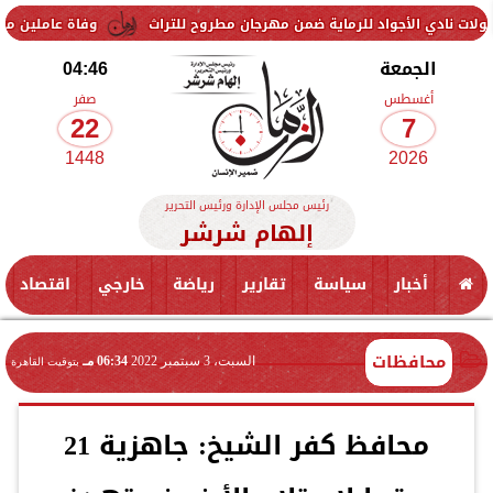
 الأجواد للرماية ضمن مهرجان مطروح للتراث
وفاة عاملين متأثرين بإصاب
الجمعة
04:46
أغسطس
صفر
22
7
1448
2026
رئيس مجلس الإدارة ورئيس التحرير
إلهام شرشر
أخبار
سياسة
تقارير
رياضة
خارجي
اقتصاد
محافظات
السبت، 3 سبتمبر 2022
06:34 مـ
بتوقيت القاهرة
محافظ كفر الشيخ: جاهزية 21