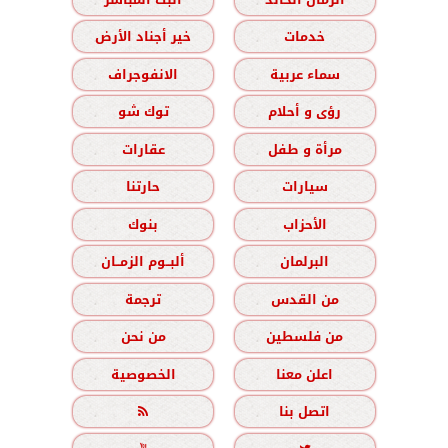
خدمات
خير أجناد الأرض
سماء عربية
الانفوجراف
رؤى و أحلام
توك شو
مرأة و طفل
عقارات
سيارات
حارتنا
الأحزاب
بنوك
البرلمان
ألبــوم الزمــان
من القدس
ترجمة
من فلسطين
من نحن
اعلن معنا
الخصوصية
اتصل بنا
