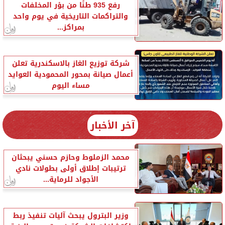
رفع 935 طنًا من بؤر المخلفات
والتراكمات التاريخية في يوم واحد
بمراكز...
شركة توزيع الغاز بالاسكندرية تعلن
أعمال صيانة بمحور المحمودية العوايد
مساء اليوم
آخر الأخبار
محمد الزملوط وحازم حسني يبحثان
ترتيبات إطلاق أولى بطولات نادي
الأجواد للرماية...
وزير البترول يبحث آليات تنفيذ ربط