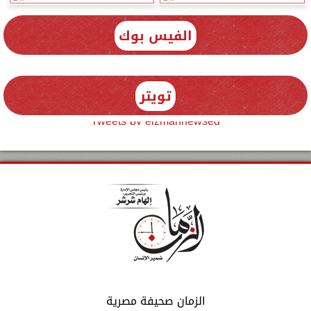
الفيس بوك
تويتر
Tweets by elzmannewseg
الزمان صحيفة مصرية