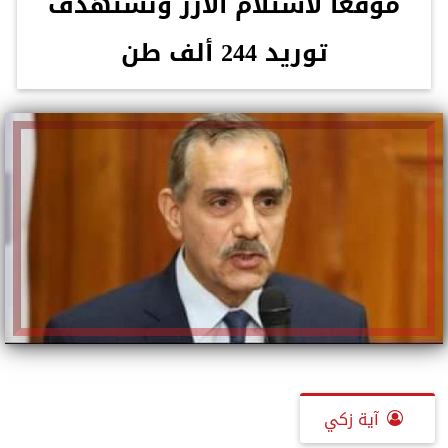
موقعا لاستلام الأرز ونستهدف
توريد 244 ألف طن
آية زكي