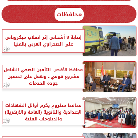
محافظات
إصابة 8 أشخاص إثر انقلاب ميكروباص
على الصحراوي الغربي بالمنيا
محافظ الأقصر: التأمين الصحي الشامل
مشروع قومي.. ونعمل على تحسين
جودة الخدمات
محافظ مطروح يكرم أوائل الشهادات
الإعدادية والثانوية (العامة والأزهرية)
والدبلومات الفنية