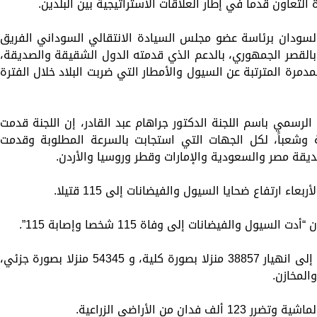
التعاون قدماً في إطار العلاقات الاستراتيجية بين البلدين.
 السودان برئاسة عضو مجلس السيادة الانتقالي السوداني الفريق
لقصر الجمهوري، بالدعم الذي قدمته الدول الشقيقة والصديقة،
لمدمرة المترتبة عن السيول والأمطار التي ضربت البلاد خلال الفترة
الرسمي باسم اللجنة الدكتور جراهام عبد القادر، إن اللجنة قدمت
وشعباً، لكل الجهات التي استجابت بالسرعة المطلوبة وقدمت
يقة مصر والسعودية والإمارات وقطر وروسيا والأردن.
 ارتفاع ضحايا السيول والفيضانات إلى 115 قتيلا.
ل والفيضانات إلى وفاة 115 شخصا وإصابة 115”.
وأوضح المجلس أن مياه الامطار الغزيرة أدت إلى انهيار 38857 منزلا بصورة كلية، و 54345 منزلا بصورة جزئي،