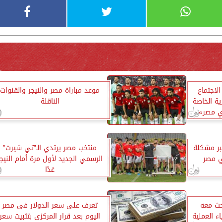
الاجتماع
موعد مباراة مصر والنيجر والقنوات
ية الخاصة
الناقلة
ي مصر»
بر مشكلة
منتخب مصر يرتدي الـ”تي شيرت”
ي مصر
الرسمي الجديد لأول مرة أمام النيجر
غدًا
ث معه
تعرف على سعر الدولار فى مصر
ء العملية
اليوم بعد قرار المركزى بتثبيت سعر