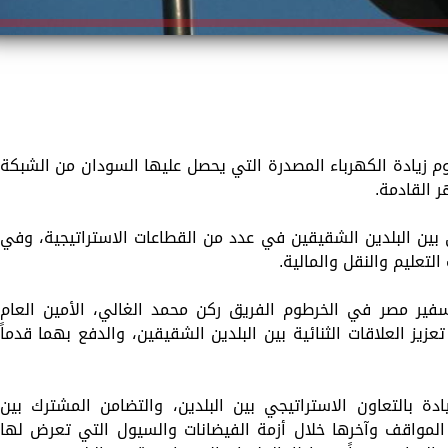
زيادة الكهرباء المصدرة التي يحصل عليها السودان من الشبكة
بين البلدين الشقيقين في عدد من القطاعات الاستراتيجية، وفي
تعليم والنقل والمالية.
ير مصر في الخرطوم الفريق ركن محمد الغالي، الأمين العام
زيز العلاقات الثنائية بين البلدين الشقيقين، والدفع بهما قدماً
دة بالتعاون الاستراتيجي بين البلدين، والتضامن المشترك بين
مواقف وآخرها خلال أزمة الفيضانات والسيول التي تعرض لها