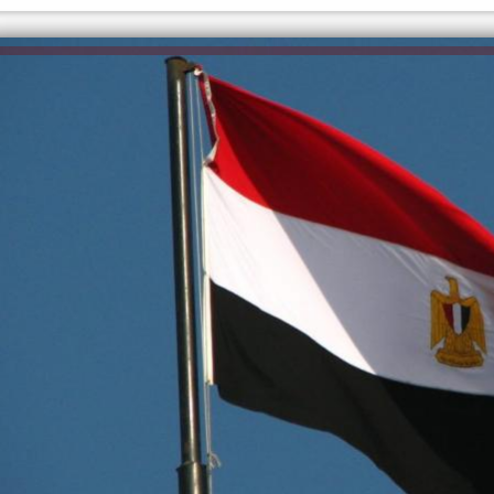
الكاتبة إلهام شرشر تهنئ الرئيس
السيسي بعيد ميلاده وتُشيد بجهوده
إلهام شرشر تكتب: دي مبقتش كورة..
في بناء الدولة
دي سياسة