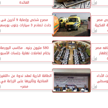
الفائدة
رص مصر
مصرع شخص وإصابة 9 آخرين فى
 الفكرية
حادث تصادم 3 سيارات جنوب بورسعيد
افه مصر
580 مليون جنيه.. مكاسب البورصة
 إظهار
بختام تعاملات نهاية جلسات الأسبو
 الأداء
الطاقة الذرية تعقد ندوة عن «التغير
لوسطى
المناخية وتأثيرها على الزراعة في
مصر»