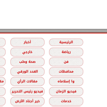
الرئيسية
أخبار
رياضة
خارجي
فن
صحة وطب
محافظات
العدد الورقي
وا إسلاماه
مقالات الرأي
مقا
فيديو الزمان
فيديو رئيس التحرير
خدمات
خير أجناد الأرض