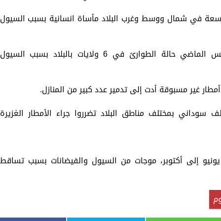
سعة في شمال ووسط وغرب البلاد مأساة انسانية بسبب السيول
وأعلنت الحكومة السودانية في 21 أغسطس الماضي حالة الطوارئ في 6 ولايات بالبلاد بسبب السيول
ر غير مسبوقة أدت إلى تدمير عدد كبير من المنازل.
نت الأمم المتحدة أخيرا أن نحو 136 ألف سوداني بمختلف مناطق البلاد تضرروا جراء الأمطار الغزيرة
ونيو إلى أكتوبر، موجات من السيول والفيضانات بسبب تساقط
م