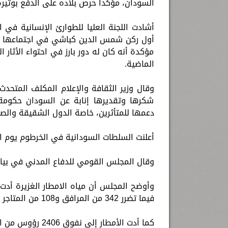
السودان، مؤكداً حرص بلاده على الدفع بوتيرة 
أشادت اللجنة العليا للطوارئ الإنسانية في
أول ركن شمس الدين كباشي في اجتماعها با
مؤكدة أنه كان له دور بارز في احتواء الأثار ا
الماضية.
وقال وزير الثقافة والإعلام المكلف المتحدث 
شكرها وتقديرها إنابة عن السودان حكومة 
دعمها للمتأثرين، خاصة الدول الشقيقة والصد
أعلنت السلطات السودانية في الخرطوم يوم الأربعاء
وقال المجلس القومي للدفاع المدني في بيان “أدت السيو
فيما تضرر 342 من المرافق و108 من المتاجر والمخازن.
كما أدت الأمطار إلى نفوق 2406 رؤوس من الماشية وتضرر 123 ألف فدان من الأراضي الزراعية.