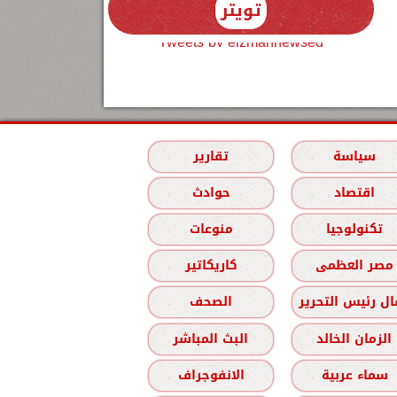
تويتر
Tweets by elzmannewseg
سياسة
تقارير
اقتصاد
حوادث
تكنولوجيا
منوعات
مصر العظمى
كاريكاتير
ل رئيس التحرير
الصحف
الزمان الخالد
البث المباشر
سماء عربية
الانفوجراف