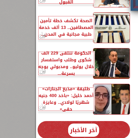
القبول
الصحة تكشف خطة تأمين
المصطافين.. 13 ألف خدمة
طبية مجانية في المدن...
الحكومة تتلقى 229 ألف
شكوى وطلب واستفسار
خلال يوليو.. ومدبولي يوجه
بسرعة...
طليقة «مذيع الجنازات»
أحمد خليل: «باخد 400 جنيه
شهريًا لولادي.. وعايزة
حقي»
آخر الأخبار