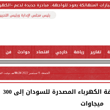
يعود للواجهة.. مبادرة جديدة لدعم «الكهربائية» وتمويل اس
رئيس مجلس الإدارة ورئيس التحرير
ة
تقارير
رياضة
خارجي
اقتصاد
حوادث
فن
الجمعة، 9 سبتمبر 2022
06:24 مـ
بتوقيت الق
عاجل.. مصر تقرر زيادة طاقة الكهرباء المصدرة للسودان إلى 300
ميجاوات