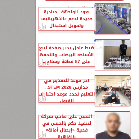
إحلال السيارات المتهالكة
يعود للواجهة.. مبادرة
جديدة لدعم «الكهربائية»
وتمويل استبدال
السيارات...
ضبط عامل يدير صفحة لبيع
الأسلحة البيضاء.. والتحفظ
على 87 قطعة وسلاح...
آخر موعد للتقديم في
مدارس STEM 2026..
التعليم تحدد موعد اختبارات
القبول
القبض على صاحب شركة
لتنفيذ حكم بالحبس في
قضية «إيصال أمانة»
بالقاهرة