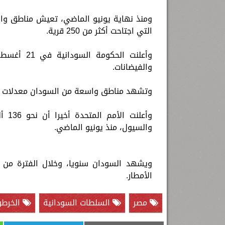
ومنذ نهاية يونيو الماضي، تعيش مناطق وا
التي اجتاحت أكثر من 250 قرية.
والفيضانات.
وتشهد مناطق واسعة من السودان معدلات أمطا
وأعل
والسيول، منذ يونيو الماضي.
ويشهد السودان سنويا، وخلال الفترة من ي
الأمطار.
مصر
السلطات السودانية
الخرطو