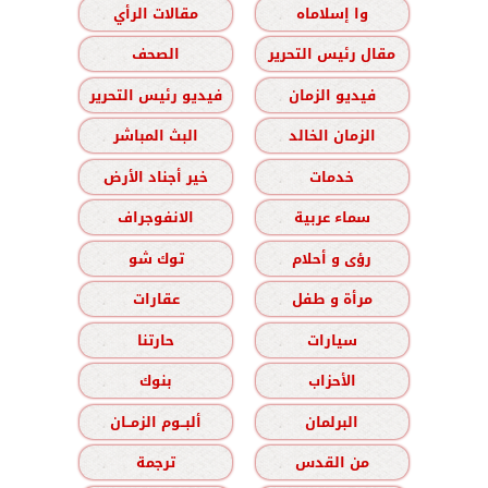
وا إسلاماه
مقالات الرأي
مقال رئيس التحرير
الصحف
فيديو الزمان
فيديو رئيس التحرير
الزمان الخالد
البث المباشر
خدمات
خير أجناد الأرض
سماء عربية
الانفوجراف
رؤى و أحلام
توك شو
مرأة و طفل
عقارات
سيارات
حارتنا
الأحزاب
بنوك
البرلمان
ألبــوم الزمــان
من القدس
ترجمة