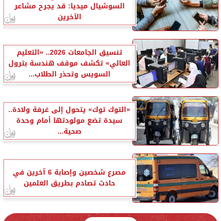
السوشيال ميديا: قد يجرح مشاعر
الآخرين
تنسيق الجامعات 2026.. «التعليم
العالي» تكشف موقف هندسة بترول
السويس وتحذر الطلاب...
«التوك توك» يتحول إلى غرفة ولادة..
سيدة تضع مولودتها أمام وحدة
صحية...
مصرع شخصين وإصابة 6 آخرين في
حادث تصادم بطريق العلمين