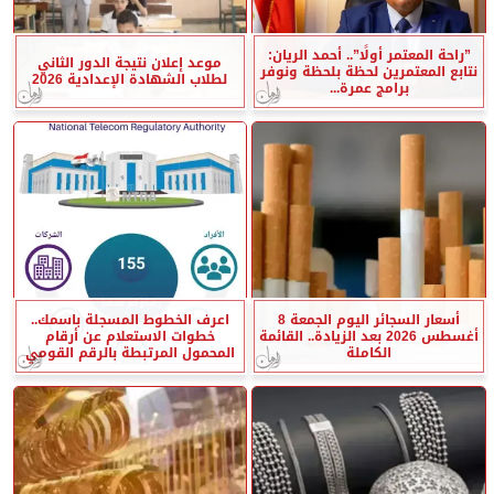
”راحة المعتمر أولًا”.. أحمد الريان:
موعد إعلان نتيجة الدور الثاني
نتابع المعتمرين لحظة بلحظة ونوفر
لطلاب الشهادة الإعدادية 2026
برامج عمرة...
أسعار السجائر اليوم الجمعة 8
اعرف الخطوط المسجلة باسمك..
أغسطس 2026 بعد الزيادة.. القائمة
خطوات الاستعلام عن أرقام
الكاملة
المحمول المرتبطة بالرقم القومي