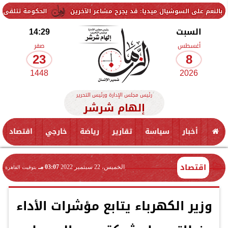
يال ميديا: قد يجرح مشاعر الآخرين
الحكومة تتلقى 229 ألف شكوى وطلب واستفسار خلال يوليو.. ومدبولي يوجه بسرعة الاستجابة للمواطنين
السبت
14:29
أغسطس
صفر
23
8
1448
2026
رئيس مجلس الإدارة ورئيس التحرير
إلهام شرشر
أخبار
سياسة
تقارير
رياضة
خارجي
اقتصاد
اقتصاد
الخميس، 22 سبتمبر 2022
03:07 مـ
بتوقيت القاهرة
وزير الكهرباء يتابع مؤشرات الأداء