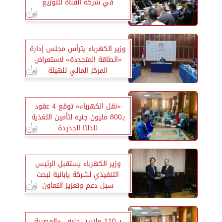
في شركة القناة للتوزيع
وزير الكهرباء يترأس مجلس إدارة
«الطاقة المتجددة» لاستعراض
المركز المالي للهيئة
«نقل الكهرباء» توقع 4 عقود
بـ800 مليون جنيه لتأمين التغذية
للدلتا الجديدة
وزير الكهرباء يستقبل الرئيس
التنفيذي لشركة يابانية لبحث
سبل دعم وتعزيز التعاون
بـ 110 ملايين جنيه.. «المصرية