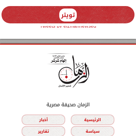
تويتر
Tweets by elzmannewseg
الزمان صحيفة مصرية
الرئيسية
أخبار
سياسة
تقارير