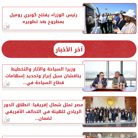
رئيس الوزراء يفتتح كوبري روميل
بمطروح بعد تطويره
آخر الأخبار
وزيرا السياحة والآثار والتخطيط
يناقشان سبل إبراز وتحديد إسهامات
قطاع السياحة في...
مصر تمثل شمال إفريقيا: انطلاق الدور
الريادي للهيئة في التحالف الأفريقي
لضمان...