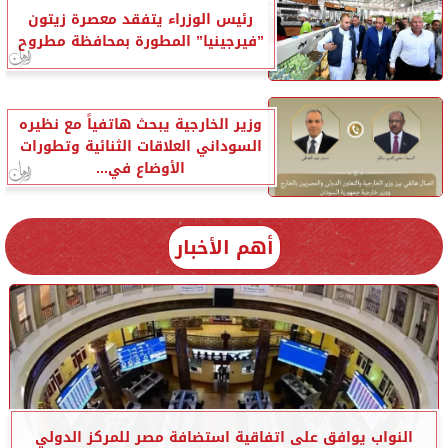
رئيس الوزراء يتفقد معصرة زيتون
”فيرجينيا” المطورة بمحافظة مطروح
وزير الخارجية يبحث هاتفياً مع نظيره
السوداني العلاقات الثنائية وتطورات
الأوضاع في...
أهم الأخبار
النواب يوافق على اتفاقية استضافة مصر للمركز الدولي