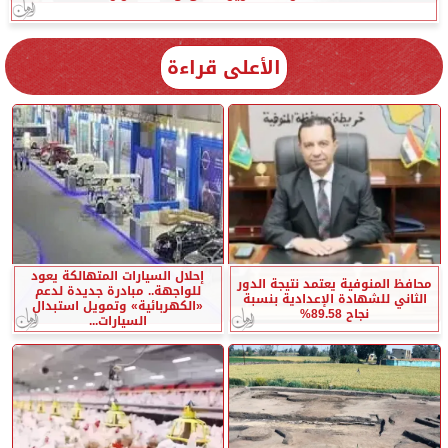
الأعلى قراءة
إحلال السيارات المتهالكة يعود
محافظ المنوفية يعتمد نتيجة الدور
للواجهة.. مبادرة جديدة لدعم
الثاني للشهادة الإعدادية بنسبة
«الكهربائية» وتمويل استبدال
نجاح 89.58%
السيارات...