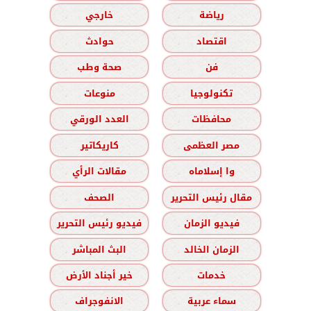
رياضة
خارجي
اقتصاد
حوادث
فن
صحة وطب
تكنولوجيا
منوعات
محافظات
العدد الورقي
مصر العظمى
كاريكاتير
وا إسلاماه
مقالات الرأي
مقال رئيس التحرير
الصحف
فيديو الزمان
فيديو رئيس التحرير
الزمان الخالد
البث المباشر
خدمات
خير أجناد الأرض
سماء عربية
الانفوجراف