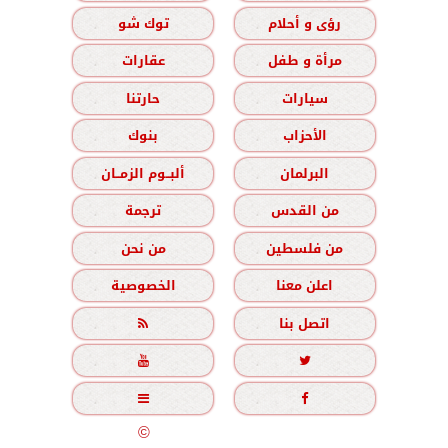
رؤى و أحلام
توك شو
مرأة و طفل
عقارات
سيارات
حارتنا
الأحزاب
بنوك
البرلمان
ألبــوم الزمــان
من القدس
ترجمة
من فلسطين
من نحن
اعلن معنا
الخصوصية
اتصل بنا





جميع الحقوق محفوظة
©