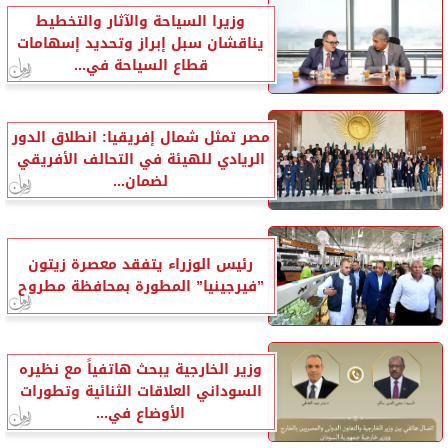
وزيرا السياحة والآثار والتخطيط
يناقشان سبل إبراز وتحديد إسهامات
قطاع السياحة في...
مصر تمثل شمال إفريقيا: انطلاق الدور
الريادي للهيئة في التحالف الأفريقي
لضمان...
رئيس الوزراء يتفقد معصرة زيتون
”فيرجينيا” المطورة بمحافظة مطروح
وزير الخارجية يبحث هاتفياً مع نظيره
السوداني العلاقات الثنائية وتطورات
الأوضاع في...