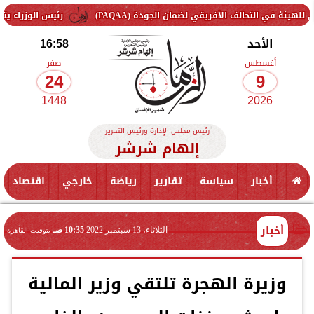
 الأفريقي لضمان الجودة (PAQAA)
رئيس الوزراء يتفقد سير العمل 
الأحد
16:58
أغسطس
صفر
24
9
1448
2026
رئيس مجلس الإدارة ورئيس التحرير
إلهام شرشر
أخبار
سياسة
تقارير
رياضة
خارجي
اقتصاد
أخبار
الثلاثاء، 13 سبتمبر 2022
10:35 صـ
بتوقيت القاهرة
وزيرة الهجرة تلتقي وزير المالية