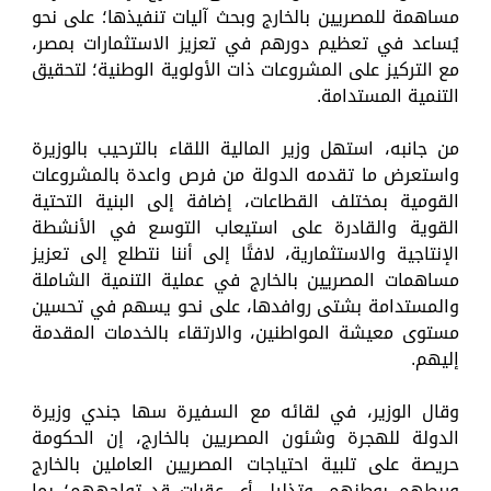
مساهمة للمصريين بالخارج وبحث آليات تنفيذها؛ على نحو
يُساعد في تعظيم دورهم في تعزيز الاستثمارات بمصر،
مع التركيز على المشروعات ذات الأولوية الوطنية؛ لتحقيق
التنمية المستدامة.
من جانبه، استهل وزير المالية اللقاء بالترحيب بالوزيرة
واستعرض ما تقدمه الدولة من فرص واعدة بالمشروعات
القومية بمختلف القطاعات، إضافة إلى البنية التحتية
القوية والقادرة على استيعاب التوسع في الأنشطة
الإنتاجية والاستثمارية، لافتًا إلى أننا نتطلع إلى تعزيز
مساهمات المصريين بالخارج في عملية التنمية الشاملة
والمستدامة بشتى روافدها، على نحو يسهم في تحسين
مستوى معيشة المواطنين، والارتقاء بالخدمات المقدمة
إليهم.
وقال الوزير، في لقائه مع السفيرة سها جندي وزيرة
الدولة للهجرة وشئون المصريين بالخارج، إن الحكومة
حريصة على تلبية احتياجات المصريين العاملين بالخارج
وربطهم بوطنهم، وتذليل أي عقبات قد تواجههم؛ بما