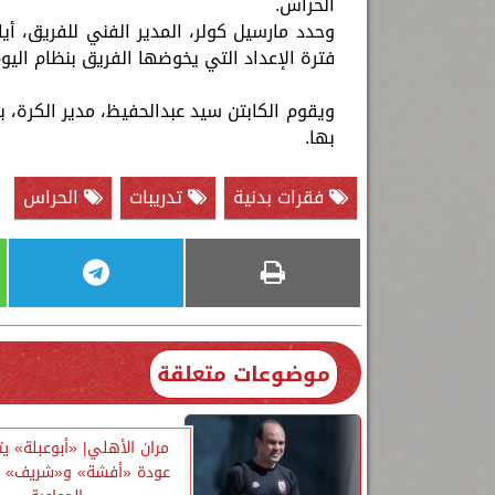
الحراس.‏
فترة الإعداد التي يخوضها الفريق بنظام اليو
‏ويقوم الكابتن سيد عبدالحفيظ، مدير الكرة، با
بها.‏
فقرات بدنية
تدريبات
الحراس
موضوعات متعلقة
مران الأهلي| «أبوعبلة» ي
عودة «أفشة» و«شريف» لل