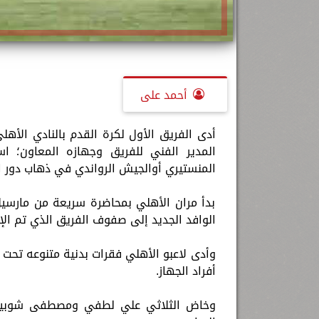
أحمد على
أدى الفريق الأول لكرة القدم بالنادي الأه
المدير الفني للفريق وجهازه المعاون؛ است
المنستيري أوالجيش الرواندي في ذهاب دور الـ 32 بدوري أبطال ‏إفريق
بدأ مران الأهلي بمحاضرة سريعة من مارسيل كو
الوافد الجديد إلى صفوف الفريق الذي تم الإع
وأدى لاعبو الأهلي فقرات بدنية متنوعه تحت 
أفراد الجهاز.‏
وخاض الثلاثي علي لطفي ومصطفى شوبير و