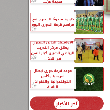
جديدة عن...
داوود مندوبًا للمصرى في
مراسم قرعة الدورى اليوم
الأولمبياد الخاص المصري
يطلق مركز التدريب
الرياضي للاعبين كبار السن
في ثلاث...
موعد قرعة دوري أبطال
إفريقيا وكأس
الكونفدرالية والقنوات
الناقلة
آخر الأخبار