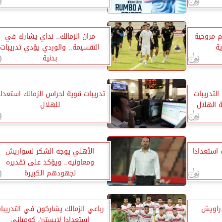
حطم مروحية
مران الزمالك.. نداي يشارك في
ة
التقسيمة.. والوردي يؤدي تدريبات
بدنية
لتدريبات
تدريبات قوية لحراس الزمالك استعداد
 الهلال
للهلال
 استعدادا
الأهلي يوجه الشكر لسواريش
ومعاونيه.. ويؤكد على تقديره
لجهودهم الكبيرة
دراويش
رباعي الزمالك يشاركون في التدريبا
استعدادا لإيسترن كومباني