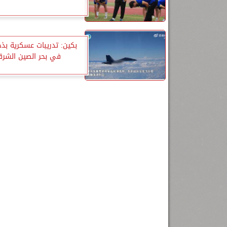
بكين: تدريبات عسكرية بذخ
في بحر الصين الشر