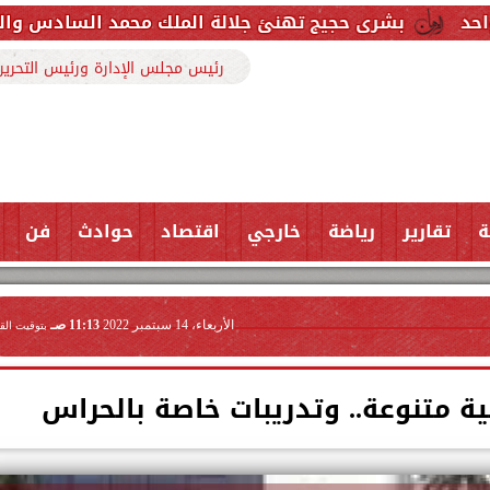
يج تهنئ جلالة الملك محمد السادس والشعب المغربي بمنا
رئيس مجلس الإدارة ورئيس التحرير
ة
تقارير
رياضة
خارجي
اقتصاد
حوادث
فن
الأربعاء، 14 سبتمبر 2022
11:13 صـ
بتوقيت الق
ية متنوعة.. وتدريبات خاصة بالحراس