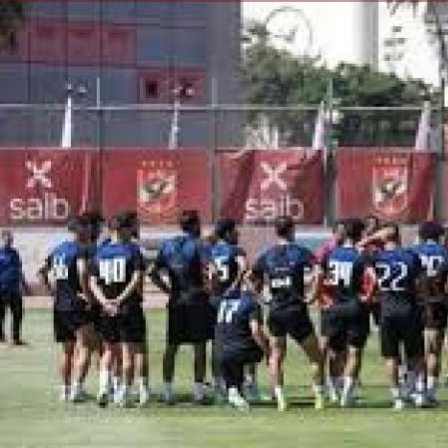
الكاتبة إلهام شرشر تهنئ الرئيس
السيسي بعيد ميلاده وتُشيد بجهوده
إلهام شرشر تكتب: دي مبقتش كورة..
في بناء الدولة
دي سياسة