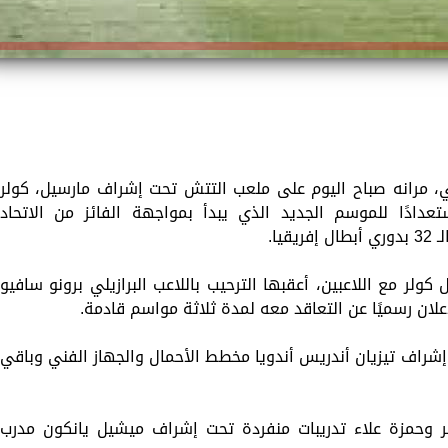
لي، مرانه صباح اليوم على ملعب التتش تحت ‏إشراف مارسيل، كولر
عدادًا للموسم الجديد الذي يبدأ ‏بمواجهة الفائز من الاتحاد
يا.
لر مع اللاعبين، أعقبها الترحيب باللاعب ‏البرازيلي برونو سافيو
لان رسميًا عن التعاقد ‏معه لمدة ثلاثة مواسم قادمة.‏
إشراف تيزيان أندريس أندويا مخطط الأحمال ‏والجهاز الفني وباقي
حمزة علاء تدريبات منفردة تحت إشراف ‏ميشيل يانكون مدرب