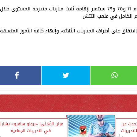
وحدد مارسيل كولر، المدير الفني للفريق، أيام ٢١ و٢٥ و٢٩ سبتمبر لإقامة ثلاث مباريات ‏متدرجة المستوى خلال
م الكامل في ملعب ‏التتش.
لاتفاق على أطراف المباريات الثلاثة، وإنهاء ‏كافة الأمور المتعلقة
تحدث عن
مران الأهلي| «برونو سافيو» يشارك
تدريبات
في التدريبات الجماعية