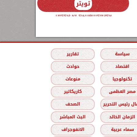
تويتر
Tweets by elzmannewseg
سياسة
تقارير
اقتصاد
حوادث
تكنولوجيا
منوعات
مصر العظمى
كاريكاتير
ل رئيس التحرير
الصحف
الزمان الخالد
البث المباشر
سماء عربية
الانفوجراف