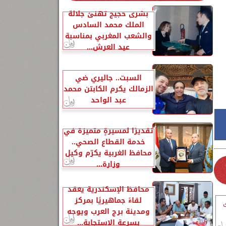
بشرى حجيج تهنئ جلالة
الملك محمد السادس
والشعب المغربي بمناسبة
عيد العرش...
السبت.. جاليري ضي
الزمالك يكرم الكابتن محمد
عبد الواحد
تقديرًا لمسيرةٍ متميزة في
خدمة القطاع الصحي..
محافظ الغربية يكرّم وكيل
وزارة...
محافظ الإسكندرية يعقد
لقاءً جماهيريًا بمركز
ومدينة برج العرب ويوجه
بسرعة الاستجابة...