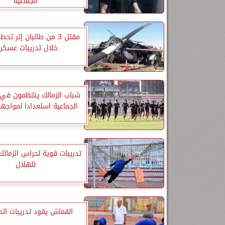
الجماعية
مقتل 3 من طالبان إثر ت
خلال تدريبات عسكري
شباب الزمالك ينتظمون في ا
الجماعية استعدادا لمواجهة
تدريبات قوية لحراس الزمالك
للهلال
القماش يقود تدريبات ال