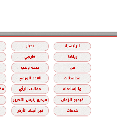
الرئيسية
أخبار
رياضة
خارجي
فن
صحة وطب
محافظات
العدد الورقي
وا إسلاماه
مقالات الرأي
مقا
فيديو الزمان
فيديو رئيس التحرير
خدمات
خير أجناد الأرض