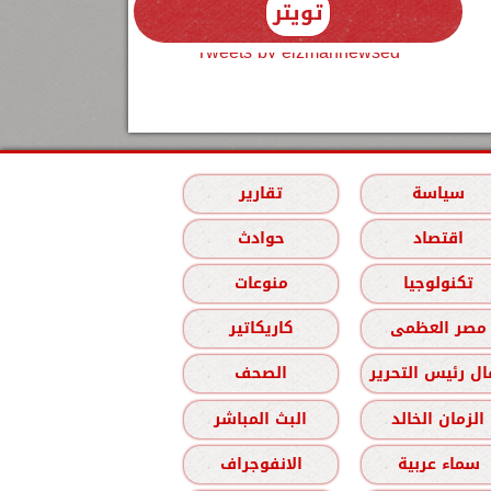
تويتر
Tweets by elzmannewseg
سياسة
تقارير
اقتصاد
حوادث
تكنولوجيا
منوعات
مصر العظمى
كاريكاتير
ل رئيس التحرير
الصحف
الزمان الخالد
البث المباشر
سماء عربية
الانفوجراف