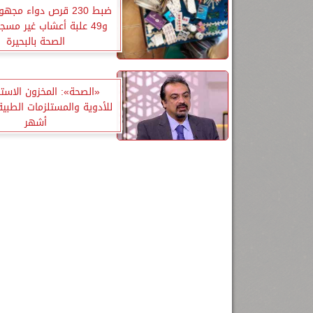
ضبط 230 قرص دواء مج
و49 علبة أعشاب غير مسجل
الصحة بالبحيرة
«الصحة»: المخزون الاست
أشهر