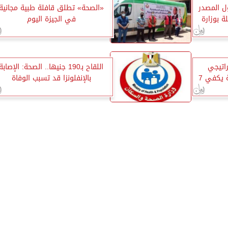
هول المصدر
«الصحة» تطلق قافلة طبية مجانية
ة بوزارة
في الجيزة اليوم
راتيجي
اللقاح بـ190 جنيها.. الصحة: الإصابة
للأدوية والمستلزمات الطبية يكفي 7
بالإنفلونزا قد تسبب الوفاة