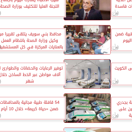
اللجنة العليا للتكليف بوزارة الصحة
قوافل طبية ضمن
محافظ بني سويف يتلقى تقريرا من
اليوم
وكيل وزارة الصحة بانتظام العمل
بالعنايات المركزة في كل المستشفيا
لى الكويت
آلاف مواطن عبر الخط الساخن خلال
شهر
ة بجدري
54 قافلة طبية مجانية بالمحافظات
ين على
ضمن «حياة كريمة» خلال 10 أيام
ة