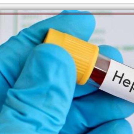
الكاتبة إلهام شرشر تهنئ الرئيس
السيسي بعيد ميلاده وتُشيد بجهوده
إلهام شرشر تكتب: دي مبقتش كورة..
في بناء الدولة
دي سياسة