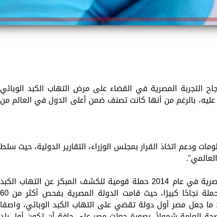
نجاح التجربة المصرية في القضاء على مرض التهاب الكبد الوبائي
ليه، بالرغم من أنها كانت تصنف ضمن أعلى الدول في العالم من
مات ودعم اتخاذ القرار بمجلس الوزراء، التقارير الدولية، حيث سلط
لعالمي".
وأشار التقرير كذلك إلى إطلاق الحكومة المصرية في عام 2014 حملة قومية للكشف المبكر عن التهاب الكبد
الوبائي "فيروس سي" وعلاجه، وشهدت الحملة نجاحًا كبيرًا، حيث قامت الدولة المصرية بفحص أكثر من 
كثر من 4 ملايين آخرين؛ ما جعل مصر أول دولة تقضي على التهاب الكبد الوبائي، واصفا
لصحة العامة شمولاً، بصورة جعلت مصر على حافة أن تكون أول بلد