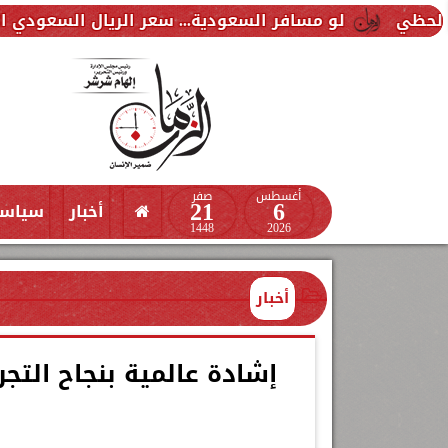
 مسافر السعودية... سعر الريال السعودي اليوم الخميس 6 أغسطس 2026 في البنوك
أغسطس
صفر
21
6
أخبار
سياس
1448
2026
أخبار
إشادة عالمية بنجاح الت