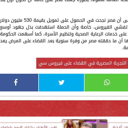
وأوضح المركز أن المنتدى أشار في تقريره إلى أن مصر نجحت في الحصول على تمويل بقيمة 530 مليون دولار
هة تفشي الفيروس، خاصة وأن الحملة استهدفت بذل جهود أوسع
طلب على خدمات الرعاية الصحية وتنظيم الأسرة، كما أسهمت الحكومة
4 مليون دولار، مضيفا أن ما حققته مصر من وفرة سنوية بعد القضاء على المرض يعد
ة.
التجربة المصرية في القضاء على فيروس سي
: ضبط وإعدام 241 طن أغذية
نقيب الأطباء يشارك اليوم باجتماع