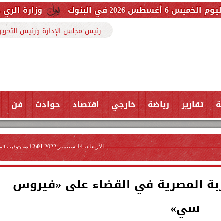
وزارة الري حررنا 3607 مخالفة بفضل تعاون المواطنين
رئيس مجلس الإدارة ورئيس التحرير
ة
تقارير
رياضة
خارجي
اقتصاد
حوادث
فن
الأربعاء، 14 سبتمبر 2022
12:01 مـ
بتوقيت الق
جربة المصرية في القضاء على «فيروس
سي»