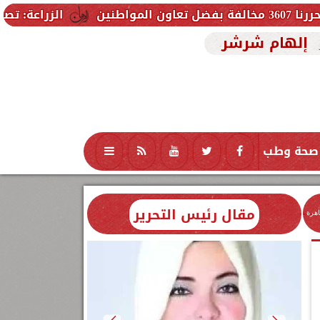
الزراعة: تصدر 712 ترخيص تشغيل جديد لمشروعات الثروة الحيوانية والداجنة.. وتسجيل 832 مخلوط أعلاف
إلهام شرشر
صحة وطب
تكنولوجيا
منوعات
محافظات
مقال رئيس التحرير
اهرة