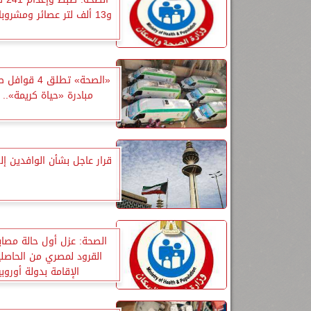
و13 ألف لتر عصائر ومشروبات فاسدة
«الصحة» تطلق 4 
مبادرة «حياة كريمة».. 
قرار عاجل بشأن الوافدين إ
الصحة: عزل أول حالة مصاب
القرود لمصري من الحاصل
الإقامة بدولة أوروبي