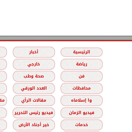
الرئيسية
أخبار
رياضة
خارجي
فن
صحة وطب
محافظات
العدد الورقي
وا إسلاماه
مقالات الرأي
مقا
فيديو الزمان
فيديو رئيس التحرير
خدمات
خير أجناد الأرض