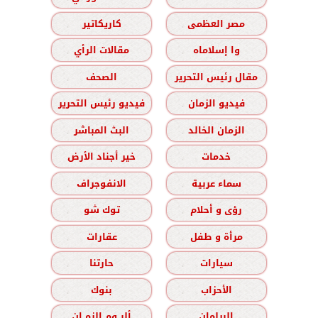
مصر العظمى
كاريكاتير
وا إسلاماه
مقالات الرأي
مقال رئيس التحرير
الصحف
فيديو الزمان
فيديو رئيس التحرير
الزمان الخالد
البث المباشر
خدمات
خير أجناد الأرض
سماء عربية
الانفوجراف
رؤى و أحلام
توك شو
مرأة و طفل
عقارات
سيارات
حارتنا
الأحزاب
بنوك
البرلمان
ألبــوم الزمــان