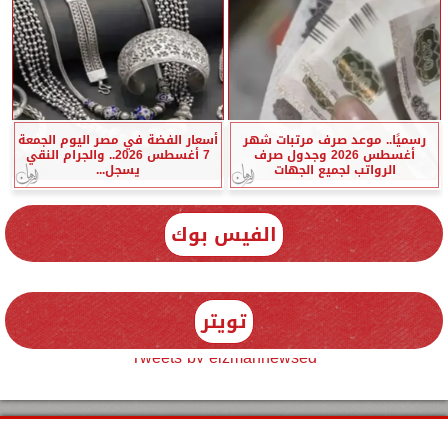
رسميًا.. موعد صرف مرتبات شهر
أسعار الفضة في مصر اليوم الجمعة
أغسطس 2026 وجدول صرف
7 أغسطس 2026.. والجرام النقي
الرواتب لجميع الجهات
يسجل...
الفيس بوك
تويتر
Tweets by elzmannewseg