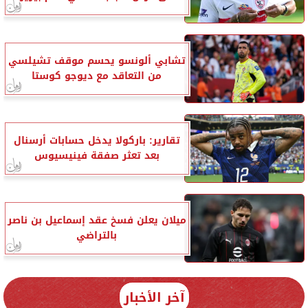
تشابي ألونسو يحسم موقف تشيلسي
من التعاقد مع ديوجو كوستا
تقارير: باركولا يدخل حسابات أرسنال
بعد تعثر صفقة فينيسيوس
ميلان يعلن فسخ عقد إسماعيل بن ناصر
بالتراضي
آخر الأخبار