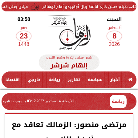
سن خارج قائمة ريال أوفييدو أمام لوهافر
ميلان يعلن فسخ عقد إسماعيل 
السبت
03:58
أغسطس
صفر
23
8
1448
2026
رئيس مجلس الإدارة ورئيس التحرير
إلهام شرشر
أخبار
سياسة
تقارير
رياضة
خارجي
اقتصاد
رياضة
الأربعاء، 14 سبتمبر 2022
03:12 مـ
بتوقيت القاهرة
مرتضى منصور: الزمالك تعاقد مع