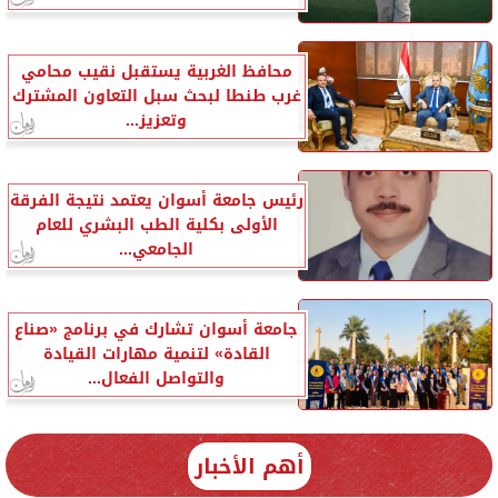
محافظ الغربية يستقبل نقيب محامي
غرب طنطا لبحث سبل التعاون المشترك
وتعزيز...
رئيس جامعة أسوان يعتمد نتيجة الفرقة
الأولى بكلية الطب البشري للعام
الجامعي...
جامعة أسوان تشارك في برنامج «صناع
القادة» لتنمية مهارات القيادة
والتواصل الفعال...
أهم الأخبار