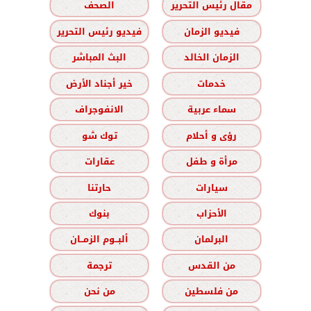
مقال رئيس التحرير
الصحف
فيديو الزمان
فيديو رئيس التحرير
الزمان الخالد
البث المباشر
خدمات
خير أجناد الأرض
سماء عربية
الانفوجراف
رؤى و أحلام
توك شو
مرأة و طفل
عقارات
سيارات
حارتنا
الأحزاب
بنوك
البرلمان
ألبــوم الزمــان
من القدس
ترجمة
من فلسطين
من نحن