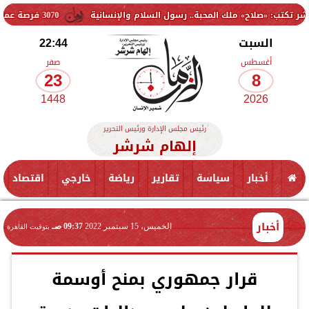
» ملك المحبة.. رسول السلام والإنسانية
3070 فرصة عمل جديدة بالقطاع الخاص.. وظائف برواتب تصل إلى 9500 جنيه
السبت
22:44
أغسطس
صفر
23
8
1448
2026
رئيس مجلس الإدارة ورئيس التحرير
إلهام شرشر
أخبار
سياسة
تقارير
رياضة
خارجي
اقتصاد
أخبار
الخميس، 15 سبتمبر 2022
09:37 صـ
بتوقيت القاهرة
قرار جمهوري بمنح أوسمة