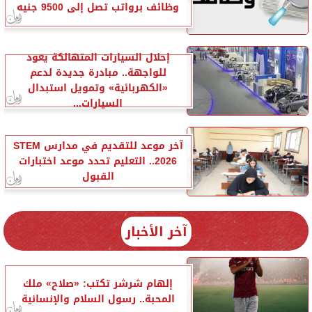
وظائف برواتب تصل إلى 9500 جنيه
إحلال السيارات المتهالكة يعود
للواجهة.. مبادرة جديدة لدعم
«الكهربائية» وتمويل استبدال
السيارات...
آخر موعد للتقديم في مدارس STEM
2026.. التعليم تحدد موعد اختبارات
القبول
آخر الأخبار
إلهام شرشر تكتب: «صلاح» ملك
المحبة.. رسول السلام والإنسانية