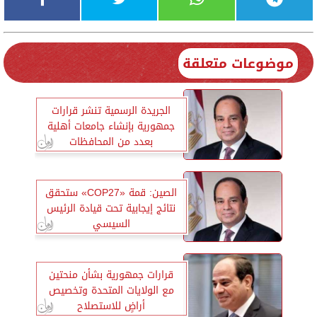
موضوعات متعلقة
الجريدة الرسمية تنشر قرارات
جمهورية بإنشاء جامعات أهلية
بعدد من المحافظات
الصين: قمة «COP27» ستحقق
نتائج إيجابية تحت قيادة الرئيس
السيسي
قرارات جمهورية بشأن منحتين
مع الولايات المتحدة وتخصيص
أراضٍ للاستصلاح