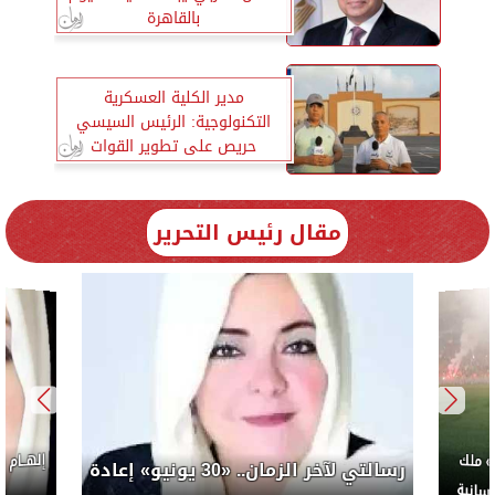
بالقاهرة
مدير الكلية العسكرية
التكنولوجية: الرئيس السيسي
حريص على تطوير القوات
المسلحة.. فيديو
مقال رئيس التحرير
إلهــام
 ملك
رسالتي لآخر الزمان.. «30 يونيو» إعادة