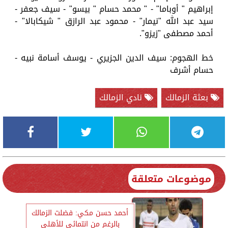
إبراهيم " أوباما" - " محمد حسام " بيسو" - سيف جعفر -
سيد عبد الله "نيمار" - محمود عبد الرازق " شيكابالا" -
أحمد مصطفى "زيزو".
خط الهجوم: سيف الدين الجزيري - يوسف أسامة نبيه -
حسام أشرف
بعثة الزمالك
نادي الزمالك
موضوعات متعلقة
أحمد حسن مكي: فضلت الزمالك
بالرغم من انتمائي للأهلي