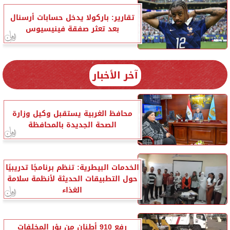
تقارير: باركولا يدخل حسابات أرسنال
بعد تعثر صفقة فينيسيوس
آخر الأخبار
محافظ الغربية يستقبل وكيل وزارة
الصحة الجديدة بالمحافظة
الخدمات البيطرية: تنظم برنامجًا تدريبيًا
حول التطبيقات الحديثة لأنظمة سلامة
الغذاء
رفع 910 أطنان من بؤر المخلفات