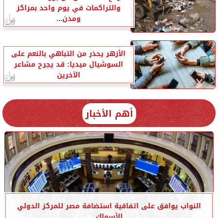
والتراكمات في يوم واحد بمراكز
ومدن...
الأزهر يحذر من التباهي بالنعم على
السوشيال ميديا: قد يجرح مشاعر
الآخرين
أهم الأخبار
النواب يوافق على اتفاقية استضافة مصر للمركز الدولي
للأسماك