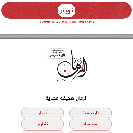
تويتر
Tweets by elzmannewseg
الزمان صحيفة مصرية
الرئيسية
أخبار
سياسة
تقارير