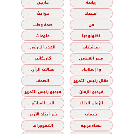
رياضة
خارجي
اقتصاد
حوادث
فن
صحة وطب
تكنولوجيا
منوعات
محافظات
العدد الورقي
مصر العظمى
كاريكاتير
وا إسلاماه
مقالات الرأي
مقال رئيس التحرير
الصحف
فيديو الزمان
فيديو رئيس التحرير
الزمان الخالد
البث المباشر
خدمات
خير أجناد الأرض
سماء عربية
الانفوجراف