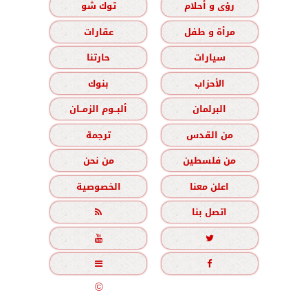
رؤى و أحلام
توك شو
مرأة و طفل
عقارات
سيارات
حارتنا
الأحزاب
بنوك
البرلمان
ألبــوم الزمــان
من القدس
ترجمة
من فلسطين
من نحن
اعلن معنا
الخصوصية
اتصل بنا





جميع الحقوق محفوظة
©