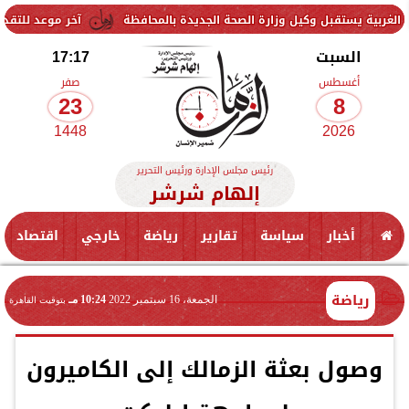
ل وكيل وزارة الصحة الجديدة بالمحافظة
آخر موعد للتقديم في مدارس STEM 2026.. التعليم تحدد موعد اختبارات القبول
السبت
17:17
أغسطس
صفر
23
8
1448
2026
رئيس مجلس الإدارة ورئيس التحرير
إلهام شرشر
أخبار
سياسة
تقارير
رياضة
خارجي
اقتصاد
رياضة
الجمعة، 16 سبتمبر 2022
10:24 مـ
بتوقيت القاهرة
وصول بعثة الزمالك إلى الكاميرون