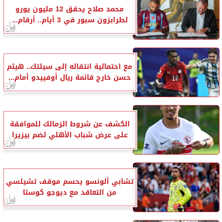
محمد صلاح يحقق 12 مليون يورو
لطرابزون سبور في 3 أيام.. أرقام...
مع احتمالية انتقاله إلى سيلتك.. هيثم
حسن خارج قائمة ريال أوفييدو أمام...
الكشف عن شروط الزمالك للموافقة
على عرض شباب الأهلي لضم بيزيرا
تشابي ألونسو يحسم موقف تشيلسي
من التعاقد مع ديوجو كوستا