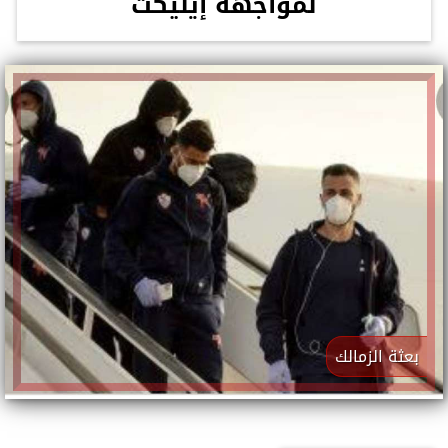
لمواجهة إيليكت
بعثة الزمالك