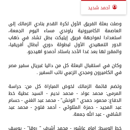
آحمد شديد
وصلت بعثة الفريق الأول لكرة القدم بنادي الزمالك إلى
العاصمة الكاميرونية ياوندي مساء اليوم الجمعة،
استعدادا لمواجهة فريق إيليكت بطل تشاد في ذهاب
الدور التمهيدي الأول لبطولة دوري أبطال أفريقيا،
والمقرر لها بعد غدا الأحد باستاد أحمدو اهيدجو.
وكان في استقبال البعثة كل من داليا غبريال سفير مصر
في الكاميرون ومجدي الزعبي نائب السفير .
وتضم قائمة الزمالك لخوض المباراة كل من: حراسة
المرمى: محمد عواد - محمد نديم - السيد عطية خط
الدفاع: محمود حمدي " الونش" - محمد عبد الغني - حسام
عبد المجيد - حمزة المثلوثي - أحمد فتوح - محمد عبد
الشافي - عبد الله جمعة.
خط الوسط: إمام عاشور - محمد أشرف " روقا" - يوسف