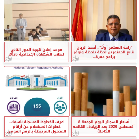
”راحة المعتمر أولًا”.. أحمد الريان:
موعد إعلان نتيجة الدور الثاني
نتابع المعتمرين لحظة بلحظة ونوفر
لطلاب الشهادة الإعدادية 2026
برامج عمرة...
أسعار السجائر اليوم الجمعة 8
اعرف الخطوط المسجلة باسمك..
أغسطس 2026 بعد الزيادة.. القائمة
خطوات الاستعلام عن أرقام
الكاملة
المحمول المرتبطة بالرقم القومي