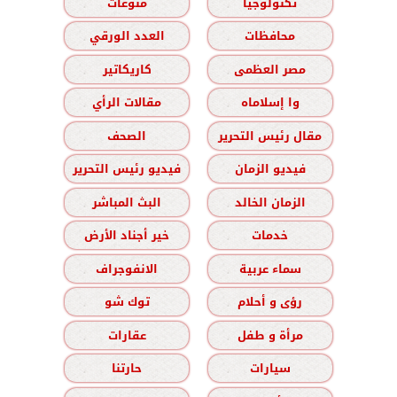
تكنولوجيا
منوعات
محافظات
العدد الورقي
مصر العظمى
كاريكاتير
وا إسلاماه
مقالات الرأي
مقال رئيس التحرير
الصحف
فيديو الزمان
فيديو رئيس التحرير
الزمان الخالد
البث المباشر
خدمات
خير أجناد الأرض
سماء عربية
الانفوجراف
رؤى و أحلام
توك شو
مرأة و طفل
عقارات
سيارات
حارتنا