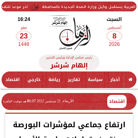
 وكيل وزارة الصحة الجديدة بالمحافظة
آخر موعد للتقديم في مدارس STEM 2026.. التعليم تحدد موعد اختبارات القبول
السبت
16:24
أغسطس
صفر
23
8
1448
2026
رئيس مجلس الإدارة ورئيس التحرير
إلهام شرشر
أخبار
سياسة
تقارير
رياضة
خارجي
اقتصاد
اقتصاد
الأربعاء، 21 سبتمبر 2022
01:17 مـ
بتوقيت القاهرة
ارتفاع جماعي لمؤشرات البورصة