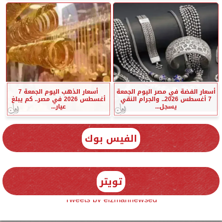
أسعار الفضة في مصر اليوم الجمعة
أسعار الذهب اليوم الجمعة 7
7 أغسطس 2026.. والجرام النقي
أغسطس 2026 في مصر.. كم يبلغ
يسجل...
عيار...
الفيس بوك
تويتر
Tweets by elzmannewseg