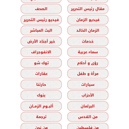
مقال رئيس التحرير
الصحف
فيديو الزمان
فيديو رئيس التحرير
الزمان الخالد
البث المباشر
خدمات
خير أجناد الأرض
سماء عربية
الانفوجراف
رؤى و أحلام
توك شو
مرأة و طفل
عقارات
سيارات
حارتنا
الأحزاب
بنوك
البرلمان
ألبــوم الزمــان
من القدس
ترجمة
من فلسطين
من نحن