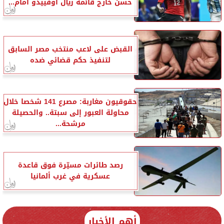
حسن خارج قائمة ريال أوفييدو أمام...
القبض على لاعب منتخب مصر السابق
لتنفيذ حكم قضائي ضده
حقوقيون مغاربة: مصرع 141 شخصا خلال
محاولة العبور إلى سبتة.. والحصيلة
مرشحة...
رصد طائرات مسيّرة فوق قاعدة
عسكرية في غرب ألمانيا
أهم الأخبار