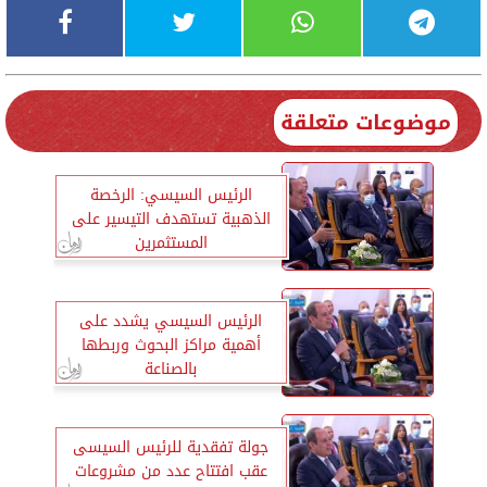
موضوعات متعلقة
الرئيس السيسي: الرخصة
الذهبية تستهدف التيسير على
المستثمرين
الرئيس السيسي يشدد على
أهمية مراكز البحوث وربطها
بالصناعة
جولة تفقدية للرئيس السيسى
عقب افتتاح عدد من مشروعات