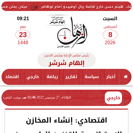
 خارج قائمة ريال أوفييدو أمام لوهافر
ميلان يعلن فسخ عقد إسماعيل بن
السبت
09:21
أغسطس
صفر
23
8
1448
2026
رئيس مجلس الإدارة ورئيس التحرير
إلهام شرشر
أخبار
سياسة
تقارير
رياضة
خارجي
اقتصاد
خارجي
الثلاثاء، 27 سبتمبر 2022
11:46 صـ
بتوقيت القاهرة
اقتصادي: إنشاء المخازن