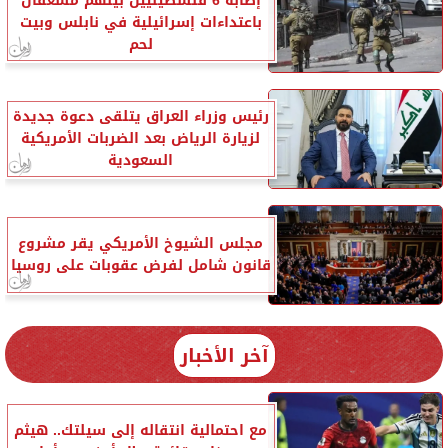
إصابة 6 فلسطينيين بينهم مسعفان
باعتداءات إسرائيلية في نابلس وبيت
لحم
رئيس وزراء العراق يتلقى دعوة جديدة
لزيارة الرياض بعد الضربات الأمريكية
السعودية
مجلس الشيوخ الأمريكي يقر مشروع
قانون شامل لفرض عقوبات على روسيا
آخر الأخبار
مع احتمالية انتقاله إلى سيلتك.. هيثم