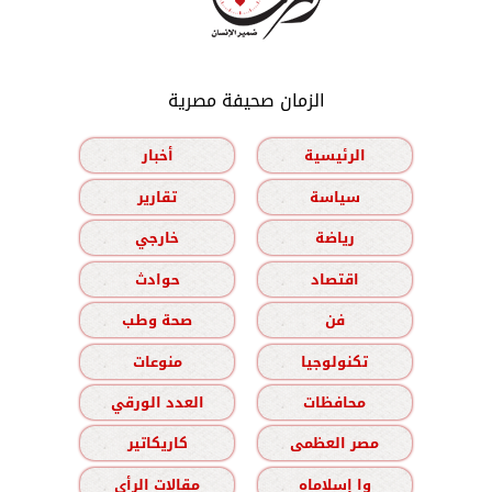
الزمان صحيفة مصرية
الرئيسية
أخبار
سياسة
تقارير
رياضة
خارجي
اقتصاد
حوادث
فن
صحة وطب
تكنولوجيا
منوعات
محافظات
العدد الورقي
مصر العظمى
كاريكاتير
وا إسلاماه
مقالات الرأي