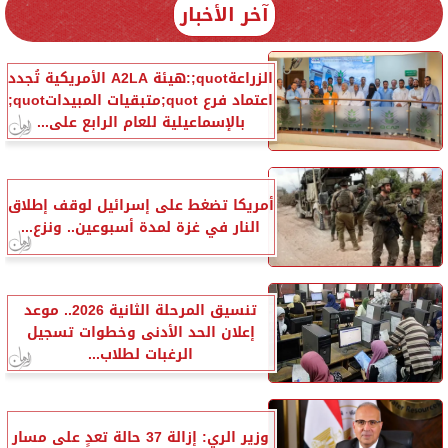
آخر الأخبار
الزراعةquot;:هيئة A2LA الأمريكية تُجدد
اعتماد فرع quot;متبقيات المبيداتquot;
بالإسماعيلية للعام الرابع على...
أمريكا تضغط على إسرائيل لوقف إطلاق
النار في غزة لمدة أسبوعين.. ونزع...
تنسيق المرحلة الثانية 2026.. موعد
إعلان الحد الأدنى وخطوات تسجيل
الرغبات لطلاب...
وزير الري: إزالة 37 حالة تعدٍ على مسار