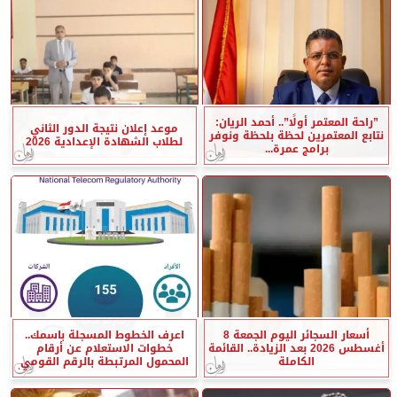
”راحة المعتمر أولًا”.. أحمد الريان:
موعد إعلان نتيجة الدور الثاني
نتابع المعتمرين لحظة بلحظة ونوفر
لطلاب الشهادة الإعدادية 2026
برامج عمرة...
أسعار السجائر اليوم الجمعة 8
اعرف الخطوط المسجلة باسمك..
أغسطس 2026 بعد الزيادة.. القائمة
خطوات الاستعلام عن أرقام
الكاملة
المحمول المرتبطة بالرقم القومي