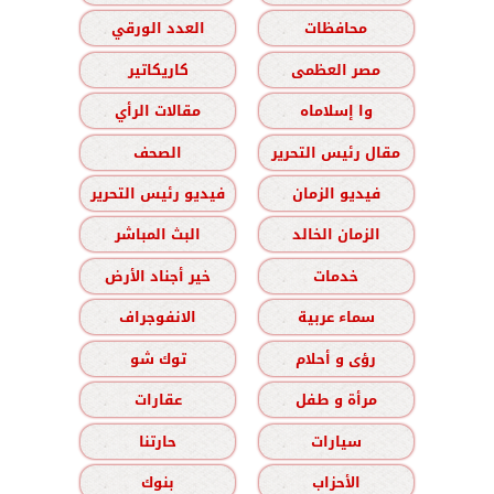
محافظات
العدد الورقي
مصر العظمى
كاريكاتير
وا إسلاماه
مقالات الرأي
مقال رئيس التحرير
الصحف
فيديو الزمان
فيديو رئيس التحرير
الزمان الخالد
البث المباشر
خدمات
خير أجناد الأرض
سماء عربية
الانفوجراف
رؤى و أحلام
توك شو
مرأة و طفل
عقارات
سيارات
حارتنا
الأحزاب
بنوك