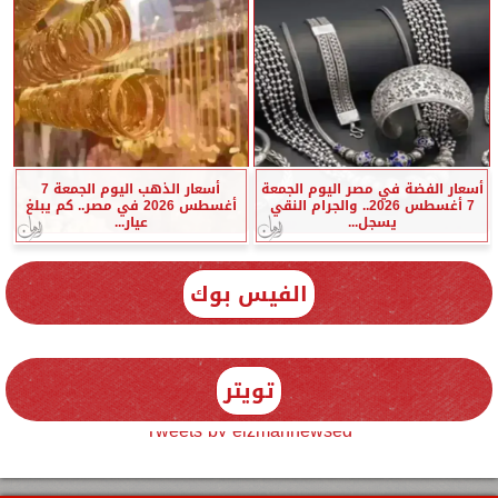
أسعار الفضة في مصر اليوم الجمعة
أسعار الذهب اليوم الجمعة 7
7 أغسطس 2026.. والجرام النقي
أغسطس 2026 في مصر.. كم يبلغ
يسجل...
عيار...
الفيس بوك
تويتر
Tweets by elzmannewseg