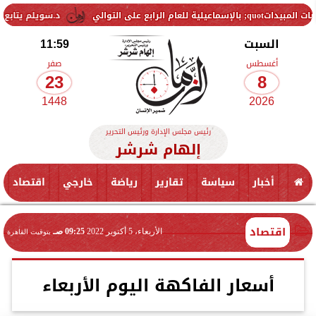
د.سويلم يتابع موقف..المشروع
السبت
11:59
أغسطس
صفر
23
8
1448
2026
رئيس مجلس الإدارة ورئيس التحرير
إلهام شرشر
أخبار
سياسة
تقارير
رياضة
خارجي
اقتصاد
اقتصاد
الأربعاء، 5 أكتوبر 2022
09:25 صـ
بتوقيت القاهرة
أسعار الفاكهة اليوم الأربعاء