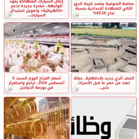
إحلال السيارات المتهالكة يعود
محافظ المنوفية يعتمد نتيجة الدور
للواجهة.. مبادرة جديدة لدعم
الثاني للشهادة الإعدادية بنسبة
«الكهربائية» وتمويل استبدال
نجاح 89.58%
السيارات...
كشف أثري جديد بالدقهلية.. جبانة
أسعار الفراخ اليوم السبت 8
تمتد من عصر ما قبل الأسرات
أغسطس 2026.. تراجع واستقرار
حتى...
في بورصة الدواجن