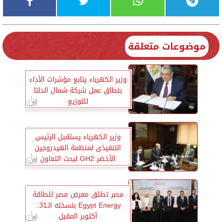
موضوعات متعلقة
وزير الكهرباء يتابع مؤشرات الأداء
بنطاق عمل شركة شمال الدلتا
للتوزيع
وزير الكهرباء يستقبل الرئيس
التنفيذى لمنظمة الهيدروجين
الأخضر GH2 لبحث التعاون
مصر تطلق معرض مصر للطاقة
Egypt Energy بنسخته الـ31..
أكتوبر المقبل