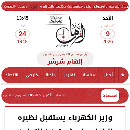
 على مشغولات ذهبية بالقاهرة
رئيس «البحوث الزراعية» يتفقد محطة بح
الأحد
13:45
أغسطس
صفر
24
9
1448
2026
رئيس مجلس الإدارة ورئيس التحرير
إلهام شرشر
أخبار
سياسة
تقارير
رياضة
خارجي
اقتصاد
اقتصاد
الأربعاء، 5 أكتوبر 2022
01:05 مـ
بتوقيت القاهرة
وزير الكهرباء يستقبل نظيره