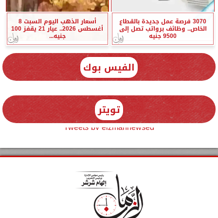
3070 فرصة عمل جديدة بالقطاع
أسعار الذهب اليوم السبت 8
الخاص.. وظائف برواتب تصل إلى
أغسطس 2026.. عيار 21 يقفز 100
9500 جنيه
جنيه...
الفيس بوك
تويتر
Tweets by elzmannewseg