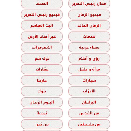
مقال رئيس التحرير
الصحف
فيديو الزمان
فيديو رئيس التحرير
الزمان الخالد
البث المباشر
خدمات
خير أجناد الأرض
سماء عربية
الانفوجراف
رؤى و أحلام
توك شو
مرأة و طفل
عقارات
سيارات
حارتنا
الأحزاب
بنوك
البرلمان
ألبــوم الزمــان
من القدس
ترجمة
من فلسطين
من نحن