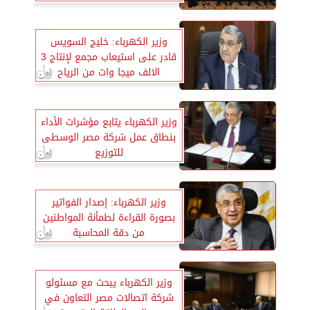
وزير الكهرباء: خليج السويس
قادر على استيعاب مجمع لإنتاج 3
الالف ميجا وات من الرياح
وزير الكهرباء يتابع مؤشرات الأداء
بنطاق عمل شركة مصر الوسطى
للتوزيع
وزير الكهرباء: إصدار الفواتير
بصورة القراءة لطمأنة المواطنين
من دقة المحاسبة
وزير الكهرباء يبحث مع مسئولو
شركة اتصالات مصر التعاون في