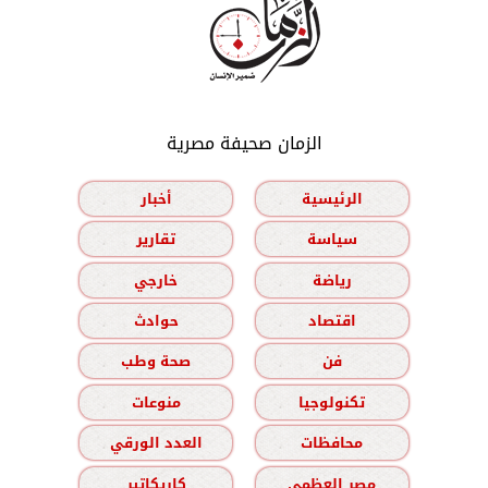
الزمان صحيفة مصرية
الرئيسية
أخبار
سياسة
تقارير
رياضة
خارجي
اقتصاد
حوادث
فن
صحة وطب
تكنولوجيا
منوعات
محافظات
العدد الورقي
مصر العظمى
كاريكاتير