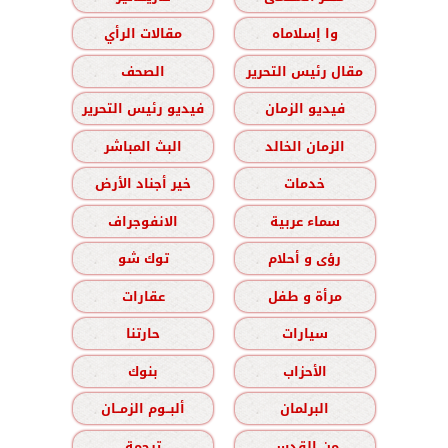
وا إسلاماه
مقالات الرأي
مقال رئيس التحرير
الصحف
فيديو الزمان
فيديو رئيس التحرير
الزمان الخالد
البث المباشر
خدمات
خير أجناد الأرض
سماء عربية
الانفوجراف
رؤى و أحلام
توك شو
مرأة و طفل
عقارات
سيارات
حارتنا
الأحزاب
بنوك
البرلمان
ألبــوم الزمــان
من القدس
ترجمة