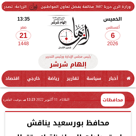
لمواطنين
الزراعة: تصدر 712 ترخيص تشغيل جديد لمشروعات الثروة الحيوانية والداجنة.. وتسجيل 832 مخلوط أعلاف
الخميس
13:35
أغسطس
صفر
21
6
1448
2026
رئيس مجلس الإدارة ورئيس التحرير
إلهام شرشر
أخبار
سياسة
تقارير
رياضة
خارجي
اقتصاد
محافظات
الثلاثاء، 11 أكتوبر 2022
12:23 مـ
بتوقيت القاهرة
محافظ بورسعيد يناقش