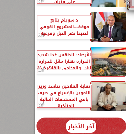
على فترات
د.سويلم يتابع
موقف..المشروع القومي
لضبط نهر النيل وفرعيه
الأرصاد: الطقس غدا شديد
الحرارة نهارا مائل للحرارة
ليلا.. والعظمى بالقاهرة 36
نقابة الفلاحين تناشد وزير
التموين بالإسراع في صرف
باقي المستحقات المالية
المتأخرة...
آخر الأخبار