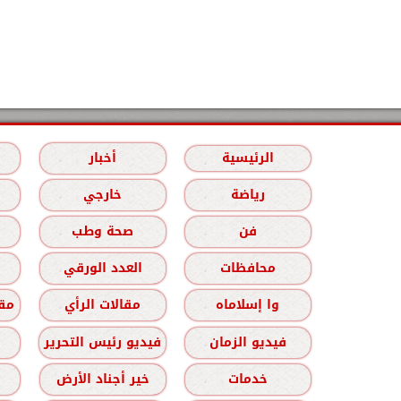
الرئيسية
أخبار
رياضة
خارجي
فن
صحة وطب
محافظات
العدد الورقي
وا إسلاماه
مقالات الرأي
مقا
فيديو الزمان
فيديو رئيس التحرير
خدمات
خير أجناد الأرض