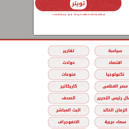
تويتر
Tweets by elzmannewseg
سياسة
تقارير
اقتصاد
حوادث
تكنولوجيا
منوعات
مصر العظمى
كاريكاتير
ل رئيس التحرير
الصحف
الزمان الخالد
البث المباشر
سماء عربية
الانفوجراف