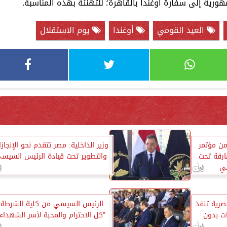
هورية إلى سفارة أوغندا بالقاهرة؛ للتهنئة بهذه المناسبة.
العيد القومي
أوغندا
يوم الاستقلال
من مؤتمر
وزير الداخلية: مصر تتقدم نحو الإنجاز
ارقة تحت
والتطوير تحت قيادة الرئيس السيس
سي
صرية تنفذ
الرئيس السيسي من كلية الشرطة:
ت بدون
”كل الاحترام والمحبة لأسر الشهداء