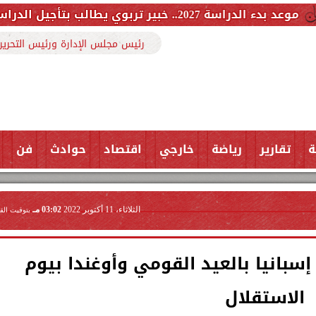
والتعليم تحسم موقفها
رئيس مجلس الإدارة ورئيس التحرير
ة
تقارير
رياضة
خارجي
اقتصاد
حوادث
فن
الثلاثاء، 11 أكتوبر 2022
03:02 مـ
بتوقيت الق
بانيا بالعيد القومي وأوغندا بيوم
الاستقلال