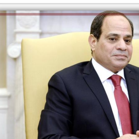
الكاتبة إلهام شرشر تهنئ الرئيس
السيسي بعيد ميلاده وتُشيد بجهوده
إلهام شرشر تكتب: دي مبقتش كورة..
في بناء الدولة
دي سياسة