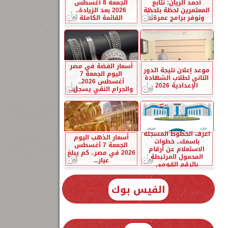
أحمد الريان: نتابع
الجمعة 8 أغسطس
المعتمرين لحظة بلحظة
2026 بعد الزيادة..
ونوفر برامج عمرة...
القائمة الكاملة
أسعار الفضة في مصر
موعد إعلان نتيجة الدور
اليوم الجمعة 7
الثاني لطلاب الشهادة
أغسطس 2026..
الإعدادية 2026
والجرام النقي يسجل...
اعرف الخطوط المسجلة
أسعار الذهب اليوم
باسمك.. خطوات
الجمعة 7 أغسطس
الاستعلام عن أرقام
2026 في مصر.. كم يبلغ
المحمول المرتبطة
عيار...
بالرقم القومي
الفيس بوك