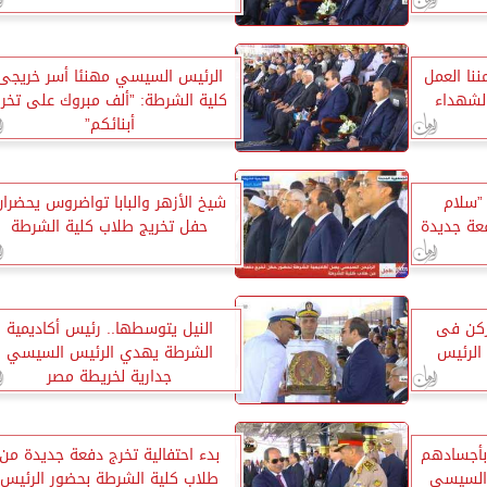
نا العمل
الرئيس السيسي مهنئا أسر خريجى
الشهداء
كلية الشرطة: ”ألف مبروك على تخر
أبنائكم”
”سلام
شيخ الأزهر والبابا تواضروس يحضران
عة جديدة
حفل تخريج طلاب كلية الشرطة
ركن فى
النيل يتوسطها.. رئيس أكاديمية
 الرئيس
الشرطة يهدي الرئيس السيسي
جدارية لخريطة مصر
بأجسادهم
بدء احتفالية تخرج دفعة جديدة من
 السيسي
طلاب كلية الشرطة بحضور الرئيس