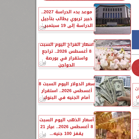
موعد بدء الدراسة 2027..
خبير تربوي يطالب بتأجيل
الدراسة إلى 19 سبتمبر...
أسعار الفراخ اليوم السبت
8 أغسطس 2026.. تراجع
واستقرار في بورصة
الدواجن
سعر الدولار اليوم السبت 8
ات
أغسطس 2026.. استقرار
ي
أمام الجنيه في البنوك
أسعار الذهب اليوم السبت
8 أغسطس 2026.. عيار 21
”
يقفز 100 جنيه...