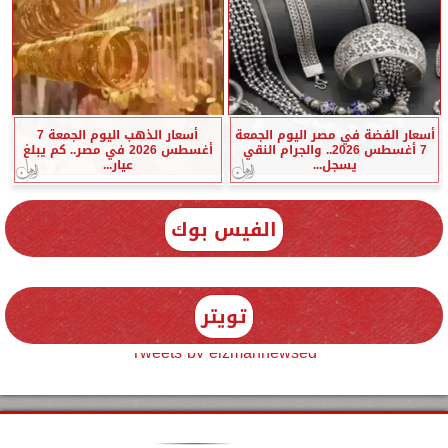
أسعار الفضة في مصر اليوم الجمعة
أسعار الذهب اليوم الجمعة 7
7 أغسطس 2026.. والجرام النقي
أغسطس 2026 في مصر.. كم يبلغ
يسجل...
عيار...
الفيس بوك
تويتر
Tweets by elzmannewseg