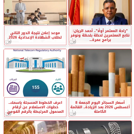
”راحة المعتمر أولًا”.. أحمد الريان:
موعد إعلان نتيجة الدور الثاني
نتابع المعتمرين لحظة بلحظة ونوفر
لطلاب الشهادة الإعدادية 2026
برامج عمرة...
أسعار السجائر اليوم الجمعة 8
اعرف الخطوط المسجلة باسمك..
أغسطس 2026 بعد الزيادة.. القائمة
خطوات الاستعلام عن أرقام
الكاملة
المحمول المرتبطة بالرقم القومي