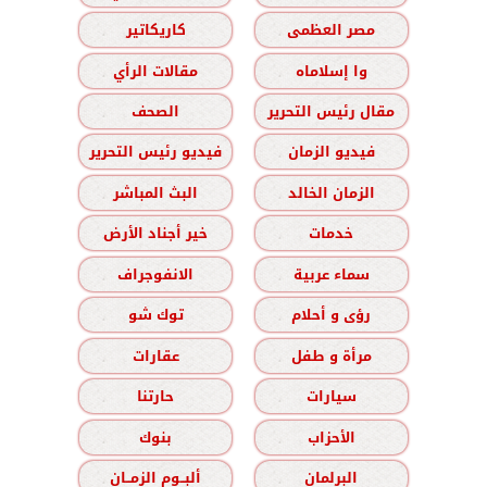
مصر العظمى
كاريكاتير
وا إسلاماه
مقالات الرأي
مقال رئيس التحرير
الصحف
فيديو الزمان
فيديو رئيس التحرير
الزمان الخالد
البث المباشر
خدمات
خير أجناد الأرض
سماء عربية
الانفوجراف
رؤى و أحلام
توك شو
مرأة و طفل
عقارات
سيارات
حارتنا
الأحزاب
بنوك
البرلمان
ألبــوم الزمــان