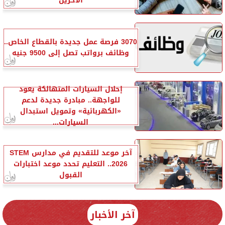
الآخرين
3070 فرصة عمل جديدة بالقطاع الخاص..
وظائف برواتب تصل إلى 9500 جنيه
إحلال السيارات المتهالكة يعود
للواجهة.. مبادرة جديدة لدعم
«الكهربائية» وتمويل استبدال
السيارات...
آخر موعد للتقديم في مدارس STEM
2026.. التعليم تحدد موعد اختبارات
القبول
آخر الأخبار