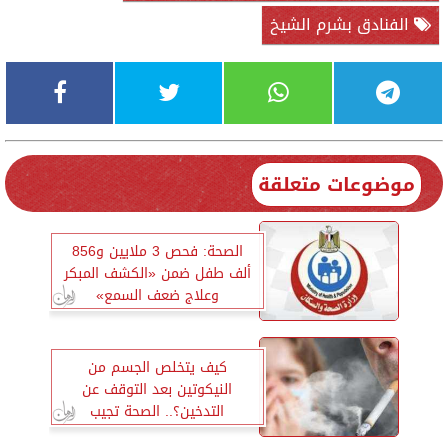
الفنادق بشرم الشيخ
موضوعات متعلقة
الصحة: فحص 3 ملايين و856
ألف طفل ضمن «الكشف المبكر
وعلاج ضعف السمع»
كيف يتخلص الجسم من
النيكوتين بعد التوقف عن
التدخين؟.. الصحة تجيب