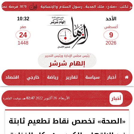
 ملك المحبة.. رسول السلام والإنسانية
3070 فرصة عمل جديدة بالقطاع الخاص.. وظائف برواتب تصل إلى 9500 جنيه
الأحد
10:32
أغسطس
صفر
24
9
1448
2026
رئيس مجلس الإدارة ورئيس التحرير
إلهام شرشر
أخبار
سياسة
تقارير
رياضة
خارجي
اقتصاد
أخبار
الأربعاء، 26 أكتوبر 2022
02:47 مـ
بتوقيت القاهرة
«الصحة» تخصص نقاط تطعيم ثابتة