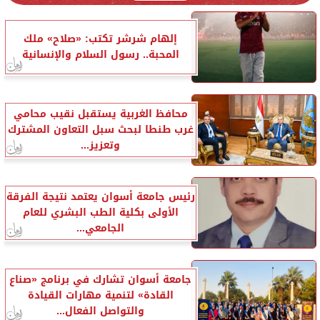
إلهام شرشر تكتب: «صلاح» ملك
المحبة.. رسول السلام والإنسانية
محافظ الغربية يستقبل نقيب محامي
غرب طنطا لبحث سبل التعاون المشترك
وتعزيز...
رئيس جامعة أسوان يعتمد نتيجة الفرقة
الأولى بكلية الطب البشري للعام
الجامعي...
جامعة أسوان تشارك في برنامج «صناع
القادة» لتنمية مهارات القيادة
والتواصل الفعال...