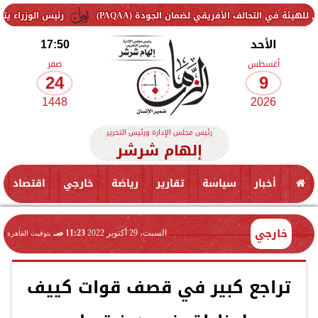
لف الأفريقي لضمان الجودة (PAQAA)
رئيس الوزراء يتفقد سير العم
الأحد
17:50
أغسطس
صفر
24
9
1448
2026
رئيس مجلس الإدارة ورئيس التحرير
إلهام شرشر
أخبار
سياسة
تقارير
رياضة
خارجي
اقتصاد
خارجي
السبت، 29 أكتوبر 2022
11:23 صـ
بتوقيت القاهرة
تراجع كبير في قصف قوات كييف