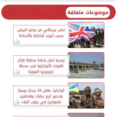
موضوعات متعلقة
غضب بريطاني من وضع الجيش
بسبب تزويد أوكرانيا بالأسلحة
روسيا تعلن إحباط محاولة إنزال
للقوات الأوكرانية قرب محطة
زابوروجيا النووية
أوكرانيا: مقتل 34 جنديًا روسيًا
وتدمير أربع دبابات وقاذفتين
للصواريخ في جنوب البلاد