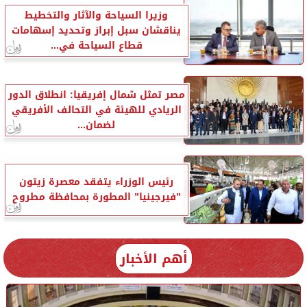
وزيرا السياحة والآثار والتخطيط
يناقشان سبل إبراز وتحديد إسهامات
قطاع السياحة في...
مصر تمثل شمال إفريقيا: انطلاق الدور
الريادي للهيئة في التحالف الأفريقي
لضمان...
رئيس الوزراء يتفقد معصرة زيتون
”فيرجينيا” المطورة بمحافظة مطروح
أهم الأخبار