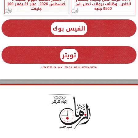
الخاص.. وظائف برواتب تصل إلى
أغسطس 2026.. عيار 21 يقفز 100
9500 جنيه
جنيه...
الفيس بوك
تويتر
Tweets by elzmannewseg