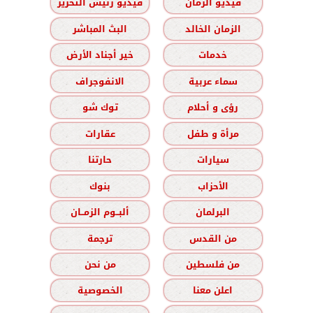
فيديو الزمان
فيديو رئيس التحرير
الزمان الخالد
البث المباشر
خدمات
خير أجناد الأرض
سماء عربية
الانفوجراف
رؤى و أحلام
توك شو
مرأة و طفل
عقارات
سيارات
حارتنا
الأحزاب
بنوك
البرلمان
ألبــوم الزمــان
من القدس
ترجمة
من فلسطين
من نحن
اعلن معنا
الخصوصية