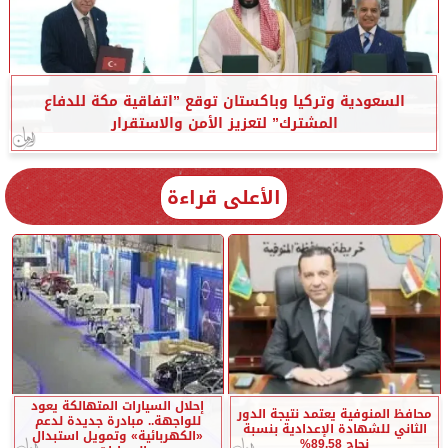
السعودية وتركيا وباكستان توقع ”اتفاقية مكة للدفاع
المشترك” لتعزيز الأمن والاستقرار
الأعلى قراءة
إحلال السيارات المتهالكة يعود
محافظ المنوفية يعتمد نتيجة الدور
للواجهة.. مبادرة جديدة لدعم
الثاني للشهادة الإعدادية بنسبة
«الكهربائية» وتمويل استبدال
نجاح 89.58%