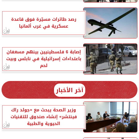
رصد طائرات مسيّرة فوق قاعدة
عسكرية في غرب ألمانيا
إصابة 6 فلسطينيين بينهم مسعفان
باعتداءات إسرائيلية في نابلس وبيت
لحم
آخر الأخبار
وزير الصحة يبحث مع «جولد راك
فينتشر» إنشاء صندوق للتقنيات
الحيوية والطبية