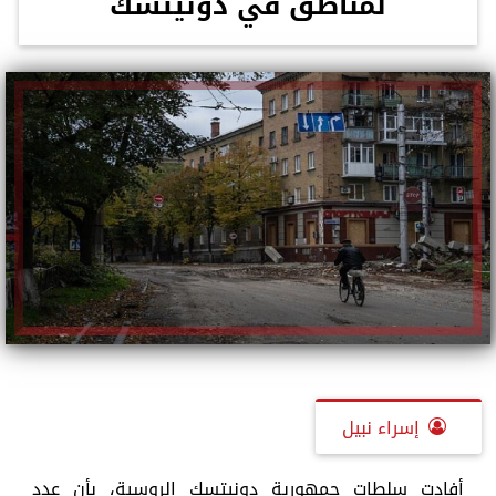
لمناطق في دونيتسك
إسراء نبيل
أفادت سلطات جمهورية دونيتسك الروسية، بأن عدد