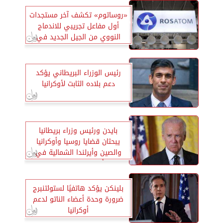
«روساتوم» تكشف آخر مستجدات
أول مفاعل تجريبي للاندماج
النووي من الجيل الجديد في
العالم
رئيس الوزراء البريطاني يؤكد
دعم بلاده الثابت لأوكرانيا
بايدن ورئيس وزراء بريطانيا
يبحثان قضايا روسيا وأوكرانيا
والصين وأيرلندا الشمالية في
أول اتصال بينهما
بلينكن يؤكد هاتفيًا لستولتنبرج
ضرورة وحدة أعضاء الناتو لدعم
أوكرانيا