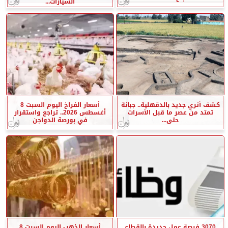
السيارات...
كشف أثري جديد بالدقهلية.. جبانة
أسعار الفراخ اليوم السبت 8
تمتد من عصر ما قبل الأسرات
أغسطس 2026.. تراجع واستقرار
حتى...
في بورصة الدواجن
3070 فرصة عمل جديدة بالقطاع
أسعار الذهب اليوم السبت 8