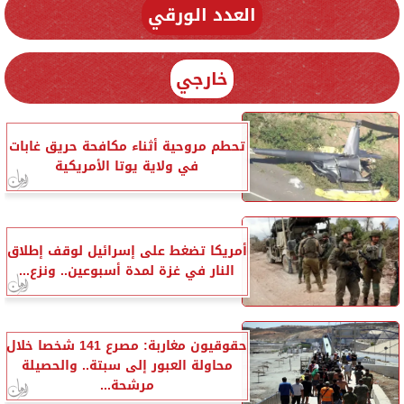
العدد الورقي
خارجي
تحطم مروحية أثناء مكافحة حريق غابات
في ولاية يوتا الأمريكية
أمريكا تضغط على إسرائيل لوقف إطلاق
النار في غزة لمدة أسبوعين.. ونزع...
حقوقيون مغاربة: مصرع 141 شخصا خلال
محاولة العبور إلى سبتة.. والحصيلة
مرشحة...