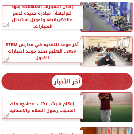
إحلال السيارات المتهالكة يعود
للواجهة.. مبادرة جديدة لدعم
«الكهربائية» وتمويل استبدال
السيارات...
آخر موعد للتقديم في مدارس STEM
2026.. التعليم تحدد موعد اختبارات
القبول
آخر الأخبار
إلهام شرشر تكتب: «صلاح» ملك
المحبة.. رسول السلام والإنسانية