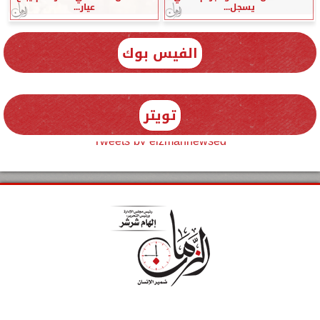
يسجل...
عيار...
الفيس بوك
تويتر
Tweets by elzmannewseg