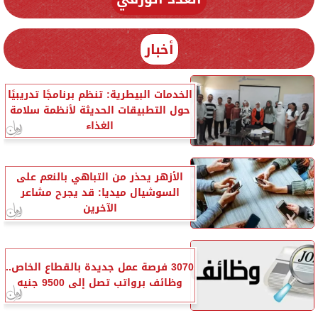
أخبار
الخدمات البيطرية: تنظم برنامجًا تدريبيًا
حول التطبيقات الحديثة لأنظمة سلامة
الغذاء
الأزهر يحذر من التباهي بالنعم على
السوشيال ميديا: قد يجرح مشاعر
الآخرين
3070 فرصة عمل جديدة بالقطاع الخاص..
وظائف برواتب تصل إلى 9500 جنيه