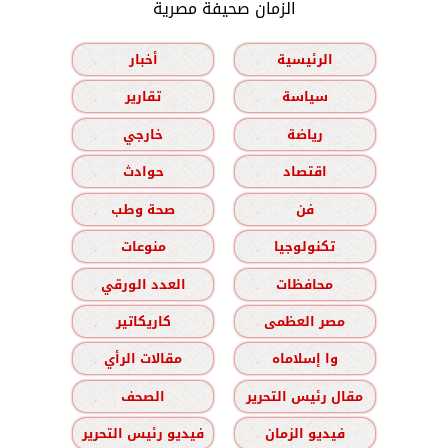
الزمان صحيفة مصرية
الرئيسية
أخبار
سياسة
تقارير
رياضة
خارجي
اقتصاد
حوادث
فن
صحة وطب
تكنولوجيا
منوعات
محافظات
العدد الورقي
مصر العظمى
كاريكاتير
وا إسلاماه
مقالات الرأي
مقال رئيس التحرير
الصحف
فيديو الزمان
فيديو رئيس التحرير