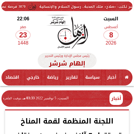
 ملك المحبة.. رسول السلام والإنسانية
3070 فرصة عمل جديدة بالقطاع الخاص.. وظائف برواتب تصل إلى 9500 جنيه
السبت
22:06
أغسطس
صفر
23
8
1448
2026
رئيس مجلس الإدارة ورئيس التحرير
إلهام شرشر
أخبار
سياسة
تقارير
رياضة
خارجي
اقتصاد
أخبار
السبت، 5 نوفمبر 2022
03:33 مـ
بتوقيت القاهرة
اللجنة المنظمة لقمة المناخ