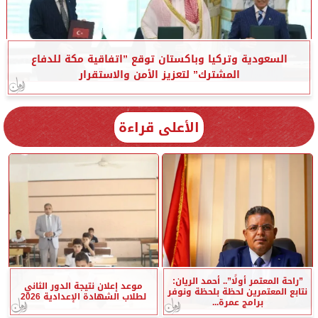
السعودية وتركيا وباكستان توقع ”اتفاقية مكة للدفاع
المشترك” لتعزيز الأمن والاستقرار
الأعلى قراءة
”راحة المعتمر أولًا”.. أحمد الريان:
موعد إعلان نتيجة الدور الثاني
نتابع المعتمرين لحظة بلحظة ونوفر
لطلاب الشهادة الإعدادية 2026
برامج عمرة...