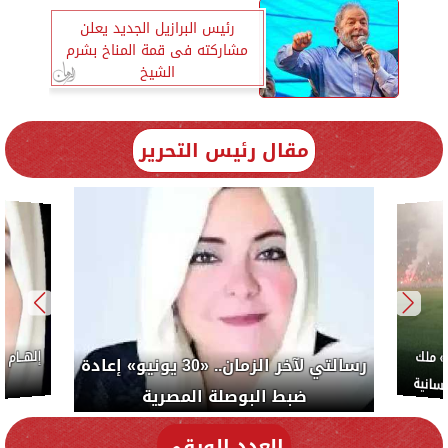
رئيس البرازيل الجديد يعلن
مشاركته فى قمة المناخ بشرم
الشيخ
مقال رئيس التحرير
ب: «صلاح» ملك
رسالتي لآخر الزمان.. «30 يونيو» إعادة
سلام والإنسانية
ضبط البوصلة المصرية
العدد الورقي