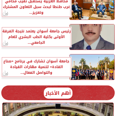
محافظ الغربية يستقبل نقيب محامي
غرب طنطا لبحث سبل التعاون المشترك
وتعزيز...
رئيس جامعة أسوان يعتمد نتيجة الفرقة
الأولى بكلية الطب البشري للعام
الجامعي...
جامعة أسوان تشارك في برنامج «صناع
القادة» لتنمية مهارات القيادة
والتواصل الفعال...
أهم الأخبار