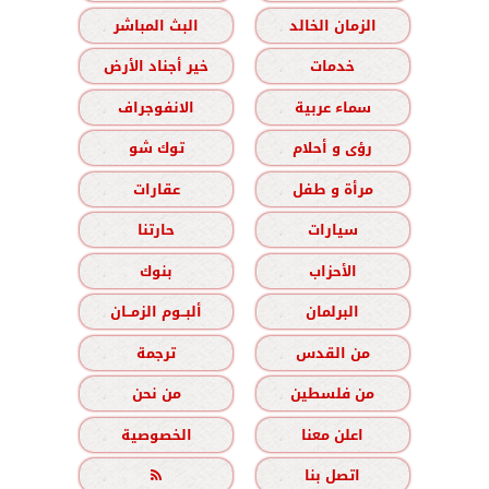
الزمان الخالد
البث المباشر
خدمات
خير أجناد الأرض
سماء عربية
الانفوجراف
رؤى و أحلام
توك شو
مرأة و طفل
عقارات
سيارات
حارتنا
الأحزاب
بنوك
البرلمان
ألبــوم الزمــان
من القدس
ترجمة
من فلسطين
من نحن
اعلن معنا
الخصوصية
اتصل بنا
