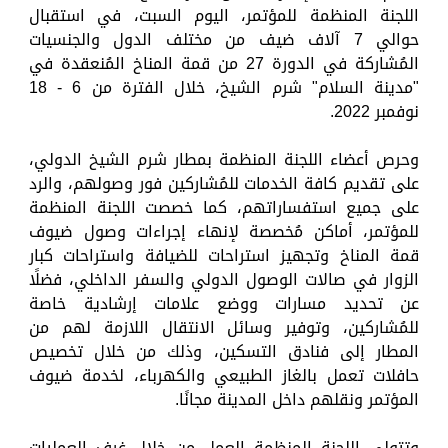
اللجنة المنظمة للمؤتمر، اليوم السبت، في استقبال
حوالي 7 آلاف ضيف من مختلف الدول والجنسيات
المُشاركة في الدورة 27 من قمة المناخ المُنعقدة في
"مدينة السلام" شرم الشيخ، خلال الفترة من 6 - 18
نوفمبر 2022.
وحرص أعضاء اللجنة المنظمة بمطار شرم الشيخ الدولي،
على تقديم كافة الخدمات للمُشاركين فور وصولهم، والرد
على جميع استفساراتهم، كما خصصت اللجنة المنظمة
للمؤتمر، أماكن مُخصصة لإنهاء إجراءات وصول ضيوف
قمة المناخ وتجهيز استراحات للضيافة واستراحات كبار
الزوار في صالات الوصول الدولي والسفر الداخلي، فضلًا
عن تحديد مسارات ووضع علامات إرشادية خاصة
للمُشاركين، وتوفير وسائل الانتقال اللازمة لهم من
المطار إلى فنادق التسكين، وذلك من خلال تخصيص
حافلات تعمل بالغاز الطبيعي والكهرباء، لخدمة ضيوف
المؤتمر ونقلهم داخل المدينة مجانًا.
وتتولي اللجنة المنظمة العمل من خلال غرف العمليات