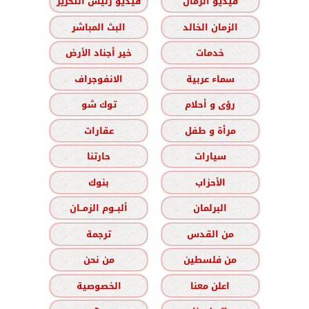
فيديو الزمان
فيديو رئيس التحرير
الزمان الخالد
البث المباشر
خدمات
خير أجناد الأرض
سماء عربية
الانفوجراف
رؤى و أحلام
توك شو
مرأة و طفل
عقارات
سيارات
حارتنا
الأحزاب
بنوك
البرلمان
ألبــوم الزمــان
من القدس
ترجمة
من فلسطين
من نحن
اعلن معنا
الخصوصية