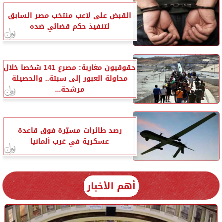
القبض على لاعب منتخب مصر السابق
لتنفيذ حكم قضائي ضده
حقوقيون مغاربة: مصرع 141 شخصا خلال
محاولة العبور إلى سبتة.. والحصيلة
مرشحة...
رصد طائرات مسيّرة فوق قاعدة
عسكرية في غرب ألمانيا
أهم الأخبار