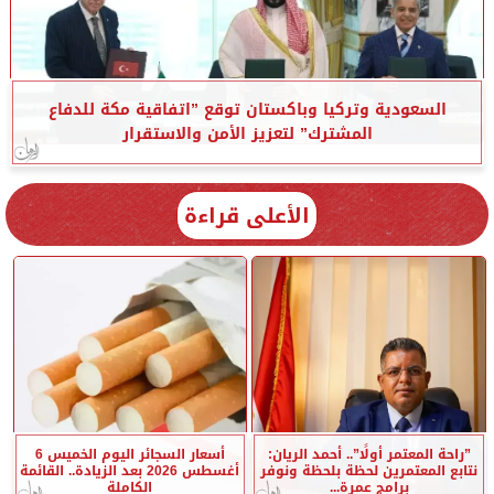
السعودية وتركيا وباكستان توقع ”اتفاقية مكة للدفاع
المشترك” لتعزيز الأمن والاستقرار
الأعلى قراءة
”راحة المعتمر أولًا”.. أحمد الريان:
أسعار السجائر اليوم الخميس 6
نتابع المعتمرين لحظة بلحظة ونوفر
أغسطس 2026 بعد الزيادة.. القائمة
برامج عمرة...
الكاملة