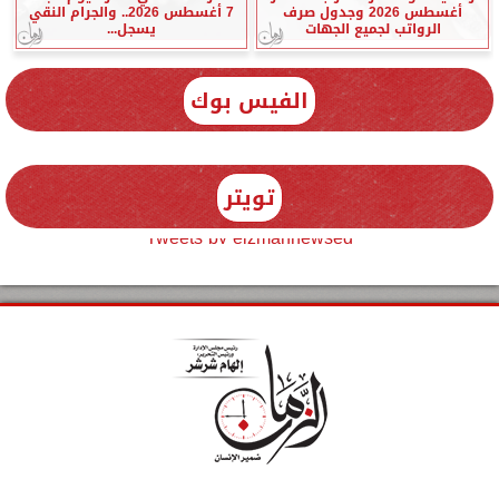
أغسطس 2026 وجدول صرف
7 أغسطس 2026.. والجرام النقي
الرواتب لجميع الجهات
يسجل...
الفيس بوك
تويتر
Tweets by elzmannewseg