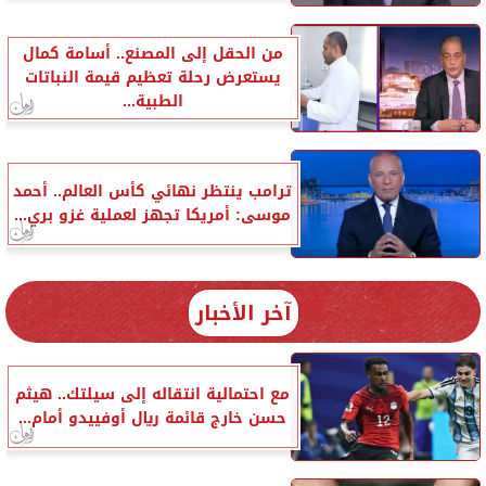
من الحقل إلى المصنع.. أسامة كمال
يستعرض رحلة تعظيم قيمة النباتات
الطبية...
ترامب ينتظر نهائي كأس العالم.. أحمد
موسى: أمريكا تجهز لعملية غزو بري...
آخر الأخبار
مع احتمالية انتقاله إلى سيلتك.. هيثم
حسن خارج قائمة ريال أوفييدو أمام...