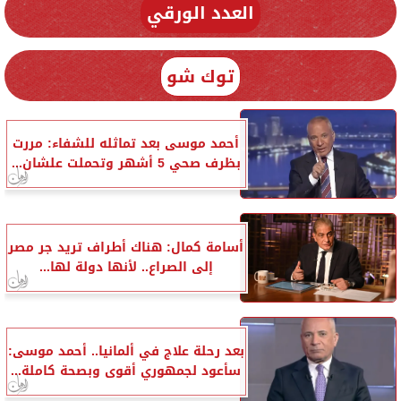
العدد الورقي
توك شو
أحمد موسى بعد تماثله للشفاء: مررت
بظرف صحي 5 أشهر وتحملت علشان...
أسامة كمال: هناك أطراف تريد جر مصر
إلى الصراع.. لأنها دولة لها...
بعد رحلة علاج في ألمانيا.. أحمد موسى:
سأعود لجمهوري أقوى وبصحة كاملة...