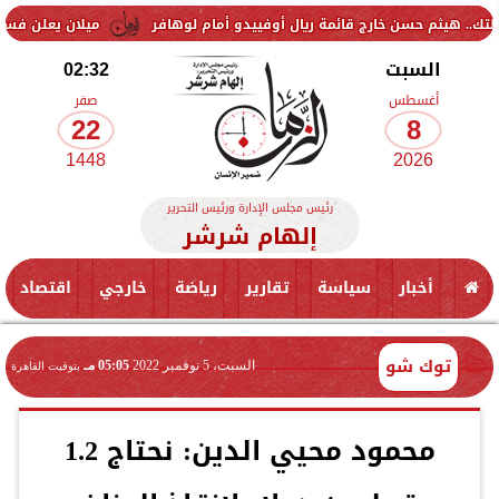
سن خارج قائمة ريال أوفييدو أمام لوهافر
ميلان يعلن فسخ عقد إسماعيل 
السبت
02:32
أغسطس
صفر
22
8
1448
2026
رئيس مجلس الإدارة ورئيس التحرير
إلهام شرشر
أخبار
سياسة
تقارير
رياضة
خارجي
اقتصاد
توك شو
السبت، 5 نوفمبر 2022
05:05 مـ
بتوقيت القاهرة
محمود محيي الدين: نحتاج 1.2