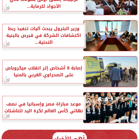
الأجواد للرماية...
وزير البترول يبحث آليات تنفيذ ربط
اكتشافات الشركة في قبرص بالبنية
التحتية...
إصابة 8 أشخاص إثر انقلاب ميكروباص
على الصحراوي الغربي بالمنيا
موعد مباراة مصر وإسبانيا في نصف
نهائي كأس العالم لكرة اليد للناشئات
أهم الأخبار