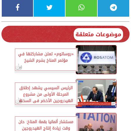
موضوعات متعلقة
«روساتوم» تعلن مشاركتها في
مؤتمر المناخ بشرم الشيخ
الرئيس السيسي يشهد إطلاق
المرحلة الأولى من مشروع
الهيدروجين الأخضر فى السخنة
مستشار ألمانيا بقمة المناخ: حان
وقت زيادة إنتاج الهيدروجين