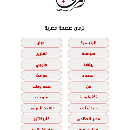
الزمان صحيفة مصرية
الرئيسية
أخبار
سياسة
تقارير
رياضة
خارجي
اقتصاد
حوادث
فن
صحة وطب
تكنولوجيا
منوعات
محافظات
العدد الورقي
مصر العظمى
كاريكاتير
وا إسلاماه
مقالات الرأي