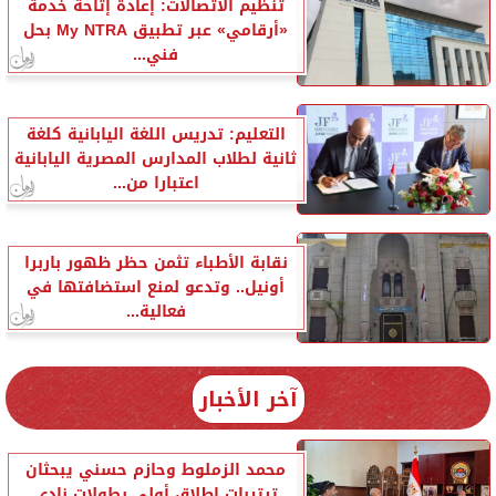
تنظيم الاتصالات: إعادة إتاحة خدمة
«أرقامي» عبر تطبيق My NTRA بحل
فني...
التعليم: تدريس اللغة اليابانية كلغة
ثانية لطلاب المدارس المصرية اليابانية
اعتبارا من...
نقابة الأطباء تثمن حظر ظهور باربرا
أونيل.. وتدعو لمنع استضافتها في
فعالية...
آخر الأخبار
محمد الزملوط وحازم حسني يبحثان
ترتيبات إطلاق أولى بطولات نادي