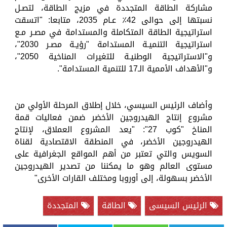
مشاركة الطاقة المتجددة في مزيج الطاقة، لتصـل
نسبتها إلى حوالى 42٪ عـام 2035، متابعا: "اتسقت
استراتيجية الطاقة المتكاملة والمستدامة في مصـر مـع
استراتيجية التنميـة المستدامة "رؤيـة مصـر 2030"،
و"الاستراتيجية الوطنيـة للتغيرات المناخية 2050"،
و"الأهداف الأممية الـ17 للتنمية المستدامة".
وأضاف الرئيس السيسي، خلال إطلاق المرحلة الأولي من
مشروع إنتاج الهيدروجين الأخضر ضمن فعاليات قمة
المناخ "كوب 27": "يعد المشروع العملاق، لإنتاج
الهيدروجين الأخضر، في المنطقة الاقتصادية لقناة
السويس والتي تعتبر من أهم المواقع الجغرافية على
مستوى العالم وهو ما يمكننا من تصدير الهيدروجين
الأخضر بسهولة، إلى أوروبا ومختلف القارات الأخرى"
الرئيس السيسى
الطاقة
المتجددة