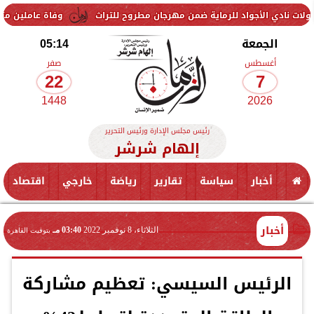
واد للرماية ضمن مهرجان مطروح للتراث
وفاة عاملين متأثرين بإصابتهما
الجمعة
05:14
أغسطس
صفر
22
7
1448
2026
رئيس مجلس الإدارة ورئيس التحرير
إلهام شرشر
أخبار
سياسة
تقارير
رياضة
خارجي
اقتصاد
أخبار
الثلاثاء، 8 نوفمبر 2022
03:40 مـ
بتوقيت القاهرة
الرئيس السيسي: تعظيم مشاركة