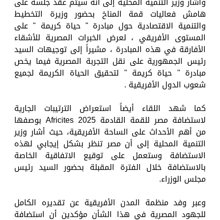
وأشار وزير التنمية المحلية إلى أنه سيتم عقد جلسة على
هامش فعاليات قمة المناخ بحضور وزيرة التخطيط
والتنمية الاقتصادية حول مبادرة " حياة كريمة " على
المستوى الأفريقي ، لعرض الخبرات المصرية للأشقاء
الأفارقة في هذه المبادرة ، مشيراً إلى توجيهات السيد
رئيس الجمهورية على نقل التجربة المصرية فيما يخص
مبادرة " حياة كريمة " لتحقيق الحياة الكريمة لجميع
شعوب الدول الأفريقية .
كما شهد اللقاء أيضاً استعراض الترتيبات الجارية
لاستضافة مصر للقمة القادمة Africites 2025 بوصفها
من أهم الأحداث على الساحة الأفريقية، حيث أشار وزير
التنمية المحلية إلى أن مصر تنظر بشكل إيجابي لهذه
الاستضافة وستعمل على توقيع الاتفاقية الخاصة
بالاستضافة خلال الفترة المقبلة بحضور السيد رئيس
مجلس الوزراء.
وعبر وفد منظمة المدن الأفريقية عن تقديره الكامل
للجهود المصرية في هذا الشأن مؤكدين أن استضافة