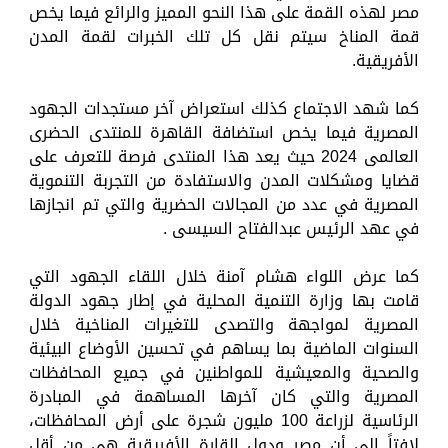
مصر لهذه القمة على هذا النحو المميز والرائع فيما يخص
قمة المناخ سيتم نقل كل تلك الخبرات لقمة المدن
الأفريقية.
كما شهد الاجتماع كذلك استعراض آخر مستجدات الجهود
المصرية فيما يخص استضافة القاهرة للمنتدى الحضرى
العالمى 2024 حيث يعد هذا المنتدى فرصة للتعرف على
قضايا ومشكلات المدن والاستفادة من التجربة التنموية
المصرية في عدد من المجالات الحضرية والتي تم انجازها
في عهد الرئيس عبدالفتاح السيسى .
كما عرض اللواء هشام آمنة خلال اللقاء الجهود التي
قامت بها وزارة التنمية المحلية في إطار جهود الدولة
المصرية لمواجهة والتصدى للتغيرات المناخية خلال
السنوات الماضية بما يساهم في تحسين الأوضاع البيئية
والصحية والمعيشية للمواطنين في جميع المحافظات
المصرية والتي كان آخرها المساهمة في المبادرة
الرئاسية لزراعة 100 مليون شجرة على أرض المحافظات،
لافتاً إلى أن مصر ودول القارة الأفريقية هي من أقل