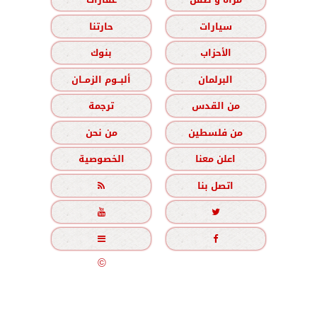
سيارات
حارتنا
الأحزاب
بنوك
البرلمان
ألبــوم الزمــان
من القدس
ترجمة
من فلسطين
من نحن
اعلن معنا
الخصوصية
اتصل بنا





جميع الحقوق محفوظة
©
2020 - 2026 - الزمان