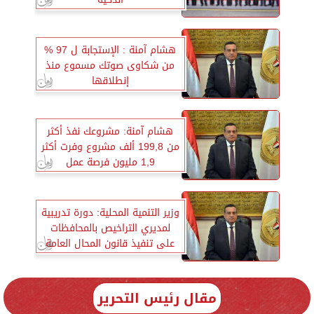
هشام آمنة : الإستجابة ل 97 %
من شكاوى صوتك مسموع منذ
إنطلاقها
هشام آمنة: مشروعك نفذ أكثر
من 199,8 ألف مشروع وفرت أكثر
1,9 مليون فرصة عمل
وزير التنمية المحلية: دورة تدريبية
لمديري التراخيص بالمحافظات
على تنفيذ قانون المحال العامة
مقال رئيس التحرير