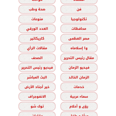
فن
صحة وطب
تكنولوجيا
منوعات
محافظات
العدد الورقي
مصر العظمى
كاريكاتير
وا إسلاماه
مقالات الرأي
مقال رئيس التحرير
الصحف
فيديو الزمان
فيديو رئيس التحرير
الزمان الخالد
البث المباشر
خدمات
خير أجناد الأرض
سماء عربية
الانفوجراف
رؤى و أحلام
توك شو
مرأة و طفل
عقارات