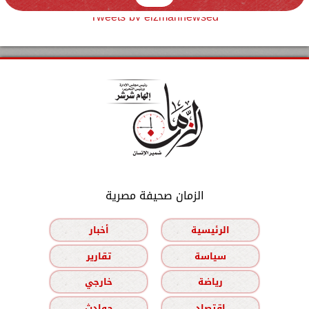
Tweets by elzmannewseg
الزمان صحيفة مصرية
الرئيسية
أخبار
سياسة
تقارير
رياضة
خارجي
اقتصاد
حوادث