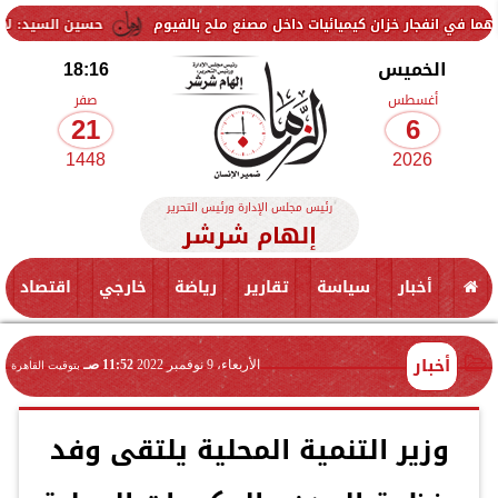
ميائيات داخل مصنع ملح بالفيوم
حسين السيد: لا يمكن ليّ ذراع الزمالك
الخميس
18:16
أغسطس
صفر
21
6
1448
2026
رئيس مجلس الإدارة ورئيس التحرير
إلهام شرشر
أخبار
سياسة
تقارير
رياضة
خارجي
اقتصاد
أخبار
الأربعاء، 9 نوفمبر 2022
11:52 صـ
بتوقيت القاهرة
وزير التنمية المحلية يلتقى وفد