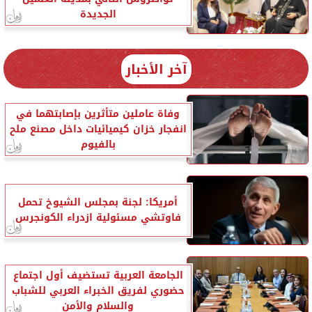
الجديدة
آخر الأخبار
وفاة عاملين متأثرين بإصابتهما في
انفجار خزان كيميائيات داخل مصنع ملح
بالفيوم
أمريكا: لجنة بمجلس الشيوخ تحمل
فاوتشي مسئولية ازدراء الكونجرس
الجامعة العربية تستضيف أول اجتماع
حضوري لفريق الخبراء العربي للشباب
والسلام والأمن