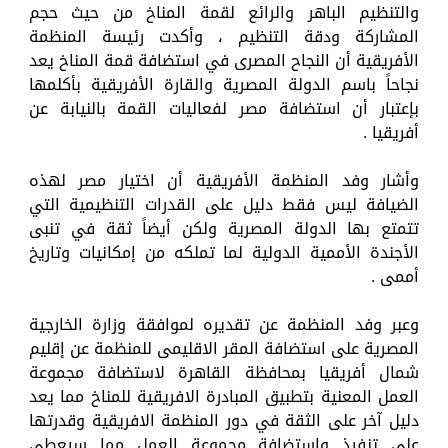
والتنظيم الباهر والرائع لقمة المناخ من حيث حجم
المشاركة ودقة التنظيم ، وأكدت رئيسة المنظمة
الأفريقية أن النجاح المصرى في استضافة قمة المناخ يعد
نجاحاً باسم الدولة المصرية والقارة الأفريقية بأكلمها
بإعتبار أن استضافة مصر لفعاليات القمة بالنيابة عن
أفريقيا .
وأشار وفد المنظمة الأفريقية أن اختيار مصر لهذه
الضيافة ليس فقط دليل على القدرات التنظيمية التي
تتمتع بها الدولة المصرية ولكن أيضاً ثقة في تنبى
الأجندة الأممية الدولية لما تملكه من إمكانيات وتاريخ
أممى .
وعبر وفد المنظمة عن تقديره لموافقة وزارة الخارجية
المصرية على استضافة المقر الاقليمى للمنظمة عن إقليم
شمال أفريقيا بمحافظة القاهرة لاستضافة مجموعة
العمل المعنية بتطبيق المبادرة الافريقية للمناخ مما يعد
دليل آخر على الثقة في دور المنظمة الافريقية وقدرتها
على تنفيذ واستضافة مجموعة العمل مما سيعطى