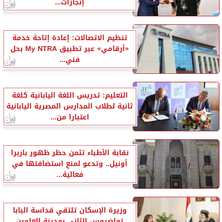
إنجازات...
تنظيم الاتصالات: إعادة إتاحة خدمة
«أرقامي» عبر تطبيق My NTRA بحل
فني...
التعليم: تدريس اللغة اليابانية كلغة
ثانية لطلاب المدارس المصرية اليابانية
اعتبارا من...
نقابة الأطباء تثمن حظر ظهور باربرا
أونيل.. وتدعو لمنع استضافتها في
فعالية...
وزيرة الإسكان تلتقي قداسة البابا
تواضروس الثاني بمدينة العلمين