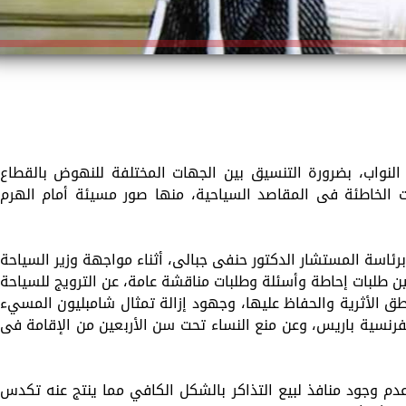
لنواب، بضرورة التنسيق بين الجهات المختلفة للنهوض بالقطاع
 الخاطئة فى المقاصد السياحية، منها صور مسيئة أمام الهرم
رئاسة المستشار الدكتور حنفى جبالى، أثناء مواجهة وزير السياحة
نحو 73 أداة رقابية ما بين طلبات إحاطة وأسئلة وطلبات مناقشة عامة، عن الترويج للسياحة
ناطق الأثرية والحفاظ عليها، وجهود إزالة تمثال شامبليون المسيء
فرنسية باريس، وعن منع النساء تحت سن الأربعين من الإقامة فى
دم وجود منافذ لبيع التذاكر بالشكل الكافي مما ينتج عنه تكدس