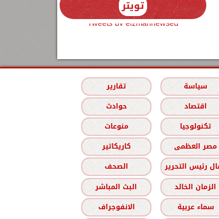
تويتر
Tweets by elzmannewseg
سياسة
تقارير
اقتصاد
حوادث
تكنولوجيا
منوعات
مصر العظمى
كاريكاتير
ل رئيس التحرير
الصحف
الزمان الخالد
البث المباشر
سماء عربية
الانفوجراف