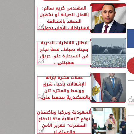
المهندس كريم سالم:
إهمال الصيانة أو تشغيل
المصعد بالمخالفة
لاشتراطات الأمان يحول...
أبطال القاطرات البحرية
بميناء دمياط.. قصة نجاح
في السيطرة على حريق
سفينتي...
حملات مكبرة لإزالة
الإشغالات بأحياء شرق
ووسط والمنتزه ثان
بالاسكندرية تتحفظ على...
السعودية وتركيا وباكستان
توقع ”اتفاقية مكة للدفاع
المشترك” لتعزيز الأمن
والاستقرار