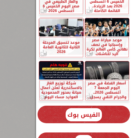
الخميس 6 أغسطس
والغاز الطبيعي في
2026 بعد الزيادة..
مصر اليوم الخميس 6
القائمة الكاملة
أغسطس 2026
موعد مباراة مصر
موعد تنسيق المرحلة
وإسبانيا في نصف
الثانية للثانوية العامة
نهائي كأس العالم لكرة
2026
اليد للناشئات
أسعار الفضة في مصر
شركة توزيع الغاز
اليوم الجمعة 7
بالاسكندرية تعلن أعمال
أغسطس 2026..
صيانة بمحور المحمودية
والجرام النقي يسجل...
العوايد مساء اليوم
الفيس بوك