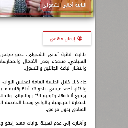
النائبة أمانى الشعولى
إيمان فهمى
طالبت النائبة أمانى الشعولى، عضو مجلس ا
السياحي، منتقدة بعض الأفعال والممارسات
وانتشار الباعة الجائلين والتسول.
جاء ذلك خلال الجلسة العامة لمجلس النواب، ب
والآثار، أحمد عيسى، ب
بجميع أنواعها، وترميم الآثار والمبانى والم
للحضارة الفرعونية والواقع وسط العاصمة ال
الفنادق بدون مرافق.
وأشارت إلى عدم تهيئة بوابات معبد إدفو وع