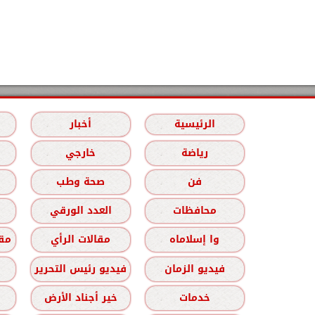
الرئيسية
أخبار
رياضة
خارجي
فن
صحة وطب
محافظات
العدد الورقي
وا إسلاماه
مقالات الرأي
مقا
فيديو الزمان
فيديو رئيس التحرير
خدمات
خير أجناد الأرض