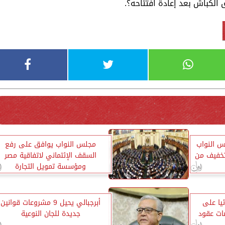
 الكباش بعد إعادة افتتاحه؟.
 النواب
مجلس النواب يوافق على رفع
لتخفيف من
السقف الإئتماني لاتفاقية مصر
ومؤسسة تمويل التجارة
يا على
أبرجبالي يحيل 9 مشروعات قوانين
ات عقود
جديدة للجان النوعية