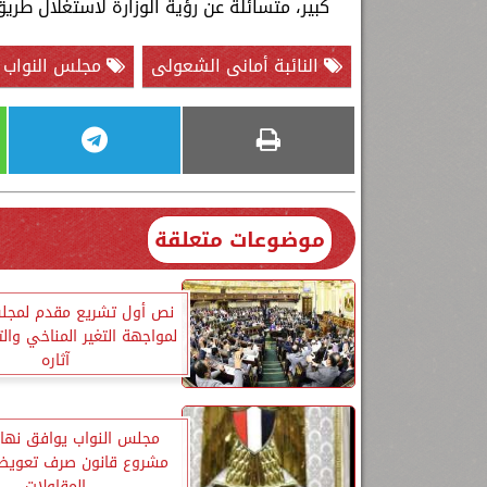
كبير، متسائلة عن رؤية الوزارة لاستغلال طريق
النائبة أمانى الشعولى
مجلس النواب
موضوعات متعلقة
نص أول تشريع مقدم لمجلس
لمواجهة التغير المناخي وا
آثاره
مجلس النواب يوافق نهائ
مشروع قانون صرف تعويض
المقاولات