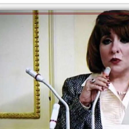
الكاتبة إلهام شرشر تهنئ الرئيس
السيسي بعيد ميلاده وتُشيد بجهوده
إلهام شرشر تكتب: دي مبقتش كورة..
في بناء الدولة
دي سياسة