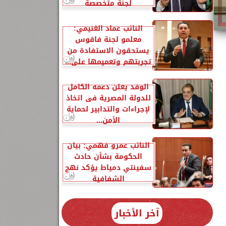
لجنة متخصصة
النائب عماد الغنيمي:
معلمو لجنة فاقوس
يستحقون الاستفادة من
تجربتهم وتعميمها على...
الوفد يعلن دعمه الكامل
للدولة المصرية فى اتخاذ
لإجراءات والتدابير لحماية
الأمن...
النائب عمرو فهمي: بيان
الحكومة بشأن حادث
سفينتي دمياط يؤكد نهج
الشفافية
آخر الأخبار