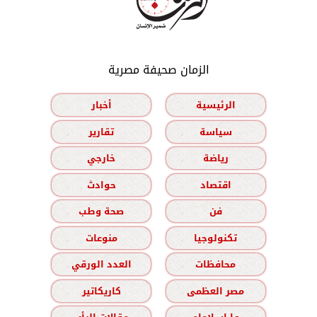
الزمان صحيفة مصرية
الرئيسية
أخبار
سياسة
تقارير
رياضة
خارجي
اقتصاد
حوادث
فن
صحة وطب
تكنولوجيا
منوعات
محافظات
العدد الورقي
مصر العظمى
كاريكاتير