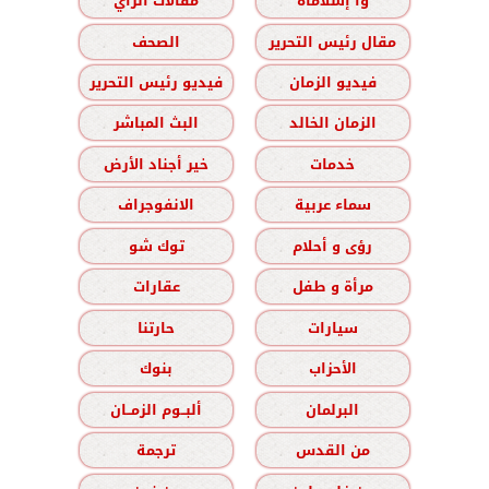
وا إسلاماه
مقالات الرأي
مقال رئيس التحرير
الصحف
فيديو الزمان
فيديو رئيس التحرير
الزمان الخالد
البث المباشر
خدمات
خير أجناد الأرض
سماء عربية
الانفوجراف
رؤى و أحلام
توك شو
مرأة و طفل
عقارات
سيارات
حارتنا
الأحزاب
بنوك
البرلمان
ألبــوم الزمــان
من القدس
ترجمة