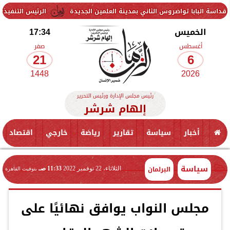
واضروس الثاني بمدينة العلمين الجديدة
الرئيس التنفيذي للهيئة العامة للاستثمار يبحث مع مجموعة roup
الخميس
17:34
أغسطس
صفر
21
6
1448
2026
رئيس مجلس الإدارة ورئيس التحرير
إلهام شرشر
أخبار
سياسة
تقارير
رياضة
خارجي
اقتصاد
سياسة
البرلمان
الثلاثاء، 22 نوفمبر 2022
11:33 صـ
بتوقيت القاهرة
مجلس النواب يوافق نهائيًا على