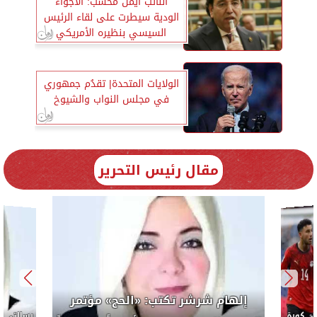
النائب أيمن محسب: الأجواء
الودية سيطرت على لقاء الرئيس
السيسي بنظيره الأمريكي
الولايات المتحدة| تقدُم جمهوري
في مجلس النواب والشيوخ
مقال رئيس التحرير
إلهام شرشر تكتب: «الحج» مؤتمر