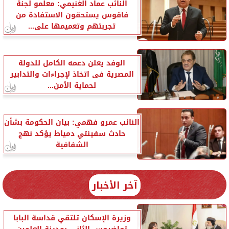
النائب عماد الغنيمي: معلمو لجنة
فاقوس يستحقون الاستفادة من
تجربتهم وتعميمها على...
الوفد يعلن دعمه الكامل للدولة
المصرية فى اتخاذ لإجراءات والتدابير
لحماية الأمن...
النائب عمرو فهمي: بيان الحكومة بشأن
حادث سفينتي دمياط يؤكد نهج
الشفافية
آخر الأخبار
وزيرة الإسكان تلتقي قداسة البابا