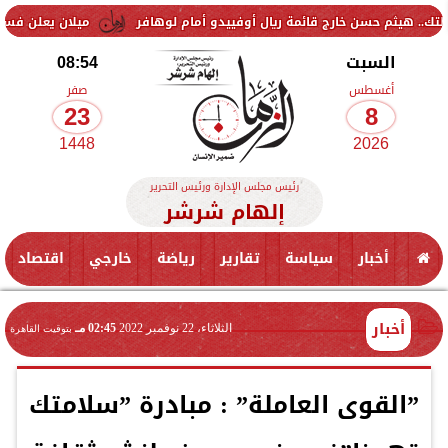
ن خارج قائمة ريال أوفييدو أمام لوهافر
ميلان يعلن فسخ عقد إسماعيل ب
السبت
08:54
أغسطس
صفر
23
8
1448
2026
رئيس مجلس الإدارة ورئيس التحرير
إلهام شرشر
أخبار
سياسة
تقارير
رياضة
خارجي
اقتصاد
أخبار
الثلاثاء، 22 نوفمبر 2022
02:45 مـ
بتوقيت القاهرة
”القوى العاملة” : مبادرة ”سلامتك