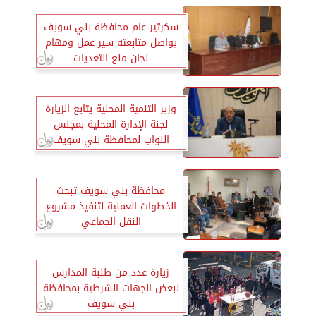
سكرتير عام محافظة بني سويف
يواصل متابعته سير عمل ومهام
لجان منع التعديات
وزير التنمية المحلية يتابع الزيارة
لجنة الإدارة المحلية بمجلس
النواب لمحافظة بني سويف
محافظة بني سويف تبحث
الخطوات العملية لتنفيذ مشروع
النقل الجماعي
زيارة عدد من طلبة المدارس
لبعض الجهات الشرطية بمحافظة
بني سويف