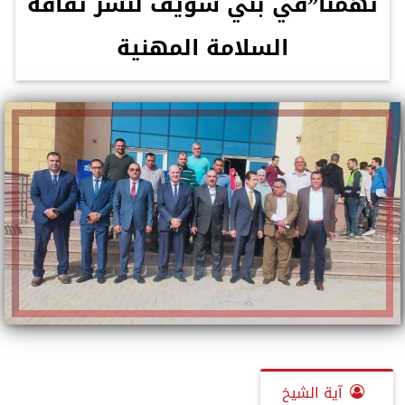
تهمنا”في بني سويف لنشر ثقافة
السلامة المهنية
آية الشيخ