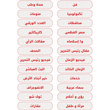
فن
صحة وطب
تكنولوجيا
منوعات
محافظات
العدد الورقي
مصر العظمى
كاريكاتير
وا إسلاماه
مقالات الرأي
مقال رئيس التحرير
الصحف
فيديو الزمان
فيديو رئيس التحرير
الزمان الخالد
البث المباشر
خدمات
خير أجناد الأرض
سماء عربية
الانفوجراف
رؤى و أحلام
توك شو
مرأة و طفل
عقارات