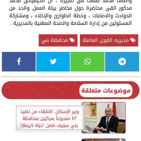
وأضاف محمد طلعت فى تقريره ، أن الكيميائى محمد
مدكور القى محاضرة حول مخاطر بيئة العمل والحد من
الحوادث والاصابات ، وخطة الطوارئ والإخلاء ، ومشاركة
المسئولين من إدارة السلامة والصحة المهنية بالمديرية .
مديريه القوى العاملة
محافظة بني
موضوعات متعلقة
وزير الإسكان: الانتهاء من تنفيذ
87 مشروعاً بمركزين بمحافظة
بني سويف ضمن ”حياة كريمة”