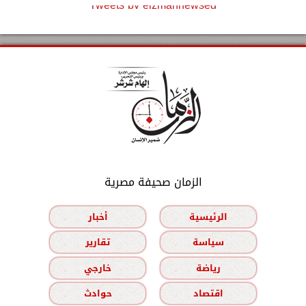
Tweets by elzmannewseg
الزمان صحيفة مصرية
الرئيسية
أخبار
سياسة
تقارير
رياضة
خارجي
اقتصاد
حوادث