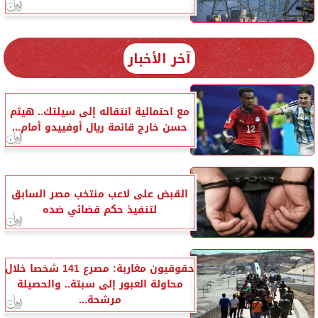
آخر الأخبار
مع احتمالية انتقاله إلى سيلتك.. هيثم
حسن خارج قائمة ريال أوفييدو أمام...
القبض على لاعب منتخب مصر السابق
لتنفيذ حكم قضائي ضده
حقوقيون مغاربة: مصرع 141 شخصا خلال
محاولة العبور إلى سبتة.. والحصيلة
مرشحة...