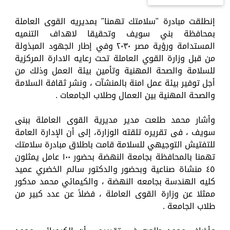
إنطلقت مبادرة "سلامتك تهمنا" بمديريه القوى العاملة
بمحافظة بني سويف وتحقيقا لاهداف التنميه
المستدامة ورؤية مصر ٢٠٣٠ وفي إطار الجهود المبذولة
من قبل وزارة القوي العاملة تحت رعايه الادارة المركزية
للسلامة والصحة المهنية وتأمين بيئة العمل وذلك من
أجل توفير بيئة عمل امنة بالمنشآت ، ونشر ثقافة السلامة
والصحة المهنية بين العمال وطلاب الجامعات .
وأشار محمد طلعت مدير مديرية القوى العاملة ببنى
سويف ، فى تقريره تلقته الوزارة، إلى أن الإدارة العامة
للتفتيش التوجيهي للسلامة قامت باطلاق مبادرة سلامتك
تهمنا بالمحافظة بجامعة النهضة بحضور ١٠٠ عامل يمثلون
٤٥ منشاة صناعية وبحضور والدكتور سالم الخضري عميد
كليه الهندسة بجامعه النهضة ، والكيمائي محمد مدكور
ممثلا عن وزارة القوى العاملة ، فضلاً عن عدد كبير من
طلاب الجامعة .