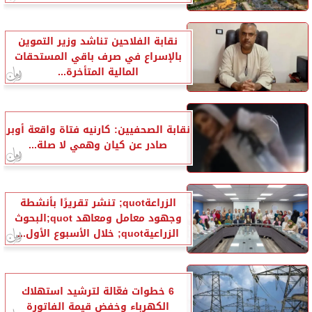
نقابة الفلاحين تناشد وزير التموين
بالإسراع في صرف باقي المستحقات
المالية المتأخرة...
نقابة الصحفيين: كارنيه فتاة واقعة أوبر
صادر عن كيان وهمي لا صلة...
الزراعةquot; تنشر تقريرًا بأنشطة
وجهود معامل ومعاهد quot;البحوث
الزراعيةquot; خلال الأسبوع الأول...
6 خطوات فعّالة لترشيد استهلاك
الكهرباء وخفض قيمة الفاتورة