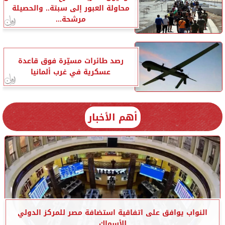
محاولة العبور إلى سبتة.. والحصيلة
مرشحة...
رصد طائرات مسيّرة فوق قاعدة
عسكرية في غرب ألمانيا
أهم الأخبار
النواب يوافق على اتفاقية استضافة مصر للمركز الدولي
للأسماك