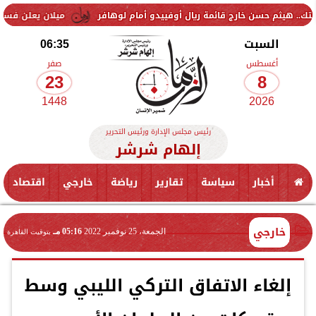
حسن خارج قائمة ريال أوفييدو أمام لوهافر
ميلان يعلن فسخ عقد إسماعيل
السبت
06:35
أغسطس
صفر
23
8
1448
2026
رئيس مجلس الإدارة ورئيس التحرير
إلهام شرشر
أخبار
سياسة
تقارير
رياضة
خارجي
اقتصاد
خارجي
الجمعة، 25 نوفمبر 2022
05:16 مـ
بتوقيت القاهرة
إلغاء الاتفاق التركي الليبي وسط