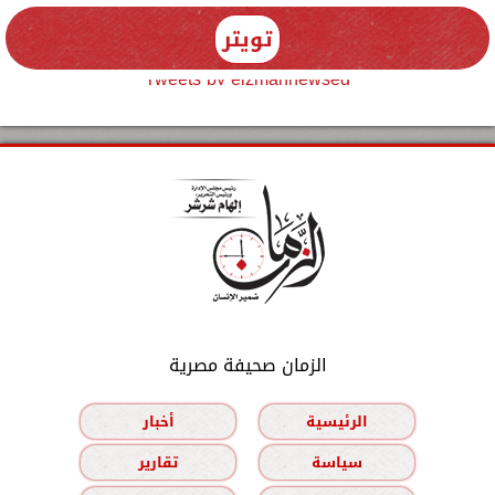
تويتر
Tweets by elzmannewseg
الزمان صحيفة مصرية
الرئيسية
أخبار
سياسة
تقارير