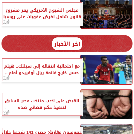
مجلس الشيوخ الأمريكي يقر مشروع
قانون شامل لفرض عقوبات على روسيا
آخر الأخبار
مع احتمالية انتقاله إلى سيلتك.. هيثم
حسن خارج قائمة ريال أوفييدو أمام...
القبض على لاعب منتخب مصر السابق
لتنفيذ حكم قضائي ضده
حقوقيون مغاربة: مصرع 141 شخصا خلال