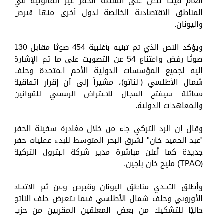
العام فيما تنص على أنشطة الحفر غير القانونية في
المناطق الاقتصادية الخالصة لدول أخرى منها قبرص
واليونان.
ويؤكد النص الذي تم تبنيه بأغلبية 454 صوتًا مقابل 130
صوتًا رفض وامتناع 54 عن التصويت على ما تم الإشارة
إليه لجميع المؤسسات الدولية الأمم المتحدة وحلف
شمال الأطلسي (الناتو)، مشيراً إلى أن إقرار اتفاقية
مماثلة سيفتح المجال للاعتراض الرسمي للقوانين
والمعاهدات الدولية.
وقال إن الرد التركي جاء من خلال مغادرة سفينة الحفر
"عبد الحميد خان" لشرق البحر المتوسط ​​للبدء عمليات حفر
جديدة كما أعلن مباشرة مدير شركة البترول التركية
(TPAO) مليح خان بلجين.
وأطلق التحدي مناطق اليونان وقبرص ومن ثم الاتحاد
الأوروبي وحلف شمال الأطلسي فيما يتعرض حلف الناتو
حاليًا للتشكيك من بعض المعلقين المقربين من حزب