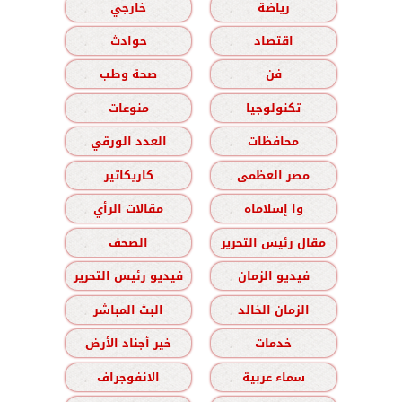
رياضة
خارجي
اقتصاد
حوادث
فن
صحة وطب
تكنولوجيا
منوعات
محافظات
العدد الورقي
مصر العظمى
كاريكاتير
وا إسلاماه
مقالات الرأي
مقال رئيس التحرير
الصحف
فيديو الزمان
فيديو رئيس التحرير
الزمان الخالد
البث المباشر
خدمات
خير أجناد الأرض
سماء عربية
الانفوجراف