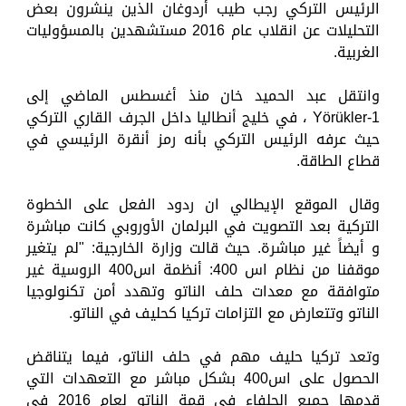
الرئيس التركي رجب طيب أردوغان الذين ينشرون بعض
التحليلات عن انقلاب عام 2016 مستشهدين بالمسؤوليات
الغربية.
وانتقل عبد الحميد خان منذ أغسطس الماضي إلى
Yörükler-1 ، في خليج أنطاليا داخل الجرف القاري التركي
حيث عرفه الرئيس التركي بأنه رمز أنقرة الرئيسي في
قطاع الطاقة.
وقال الموقع الإيطالي ان ردود الفعل على الخطوة
التركية بعد التصويت في البرلمان الأوروبي كانت مباشرة
و أيضاً غير مباشرة. حيث قالت وزارة الخارجية: "لم يتغير
موقفنا من نظام اس 400: أنظمة اس400 الروسية غير
متوافقة مع معدات حلف الناتو وتهدد أمن تكنولوجيا
الناتو وتتعارض مع التزامات تركيا كحليف في الناتو.
وتعد تركيا حليف مهم في حلف الناتو، فيما يتناقض
الحصول على اس400 بشكل مباشر مع التعهدات التي
قدمها جميع الحلفاء في قمة الناتو لعام 2016 في