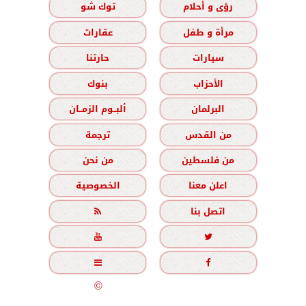
رؤى و أحلام
توك شو
مرأة و طفل
عقارات
سيارات
حارتنا
الأحزاب
بنوك
البرلمان
ألبــوم الزمــان
من القدس
ترجمة
من فلسطين
من نحن
اعلن معنا
الخصوصية
اتصل بنا





جميع الحقوق محفوظة
©