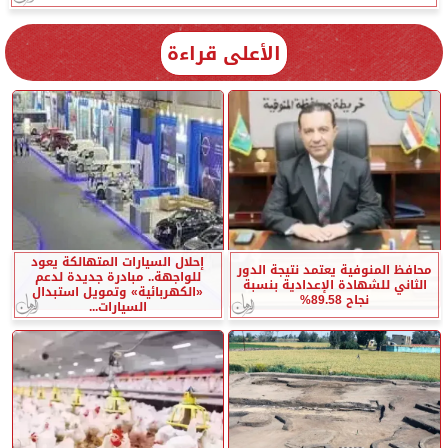
الأعلى قراءة
إحلال السيارات المتهالكة يعود
محافظ المنوفية يعتمد نتيجة الدور
للواجهة.. مبادرة جديدة لدعم
الثاني للشهادة الإعدادية بنسبة
«الكهربائية» وتمويل استبدال
نجاح 89.58%
السيارات...