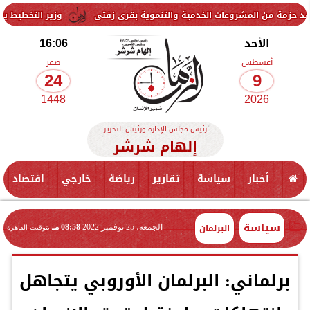
مشروعات الخدمية والتنموية بقرى زفتى
وزير التخطيط يتابع استعدادات 
الأحد
16:06
أغسطس
صفر
24
9
1448
2026
رئيس مجلس الإدارة ورئيس التحرير
إلهام شرشر
أخبار
سياسة
تقارير
رياضة
خارجي
اقتصاد
سياسة
البرلمان
الجمعة، 25 نوفمبر 2022
08:58 مـ
بتوقيت القاهرة
برلماني: البرلمان الأوروبي يتجاهل