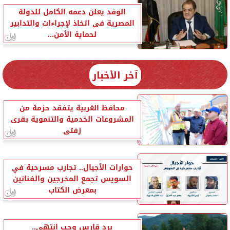
الوفد يعلن دعمه الكامل للدولة
المصرية فى اتخاذ لإجراءات والتدابير
لحماية الأمن...
آخر الأخبار
محافظ الغربية يتفقد حزمة من
المشروعات الخدمية والتنموية بقرى
زفتى
حوارات الأجيال.. تجارب مسرحية في
السويس تجمع المخرجين والفنانين
بمعرض الكتاب
برد قارس وحب انتهى..