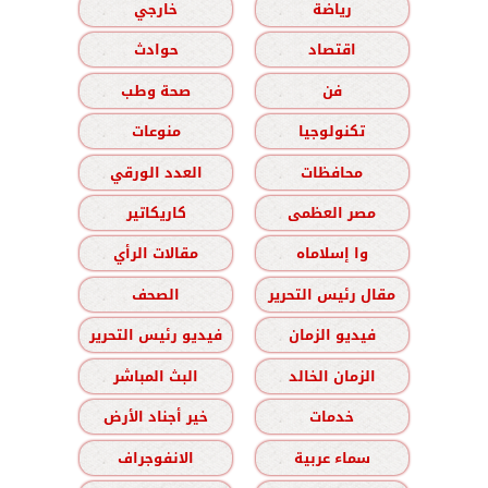
رياضة
خارجي
اقتصاد
حوادث
فن
صحة وطب
تكنولوجيا
منوعات
محافظات
العدد الورقي
مصر العظمى
كاريكاتير
وا إسلاماه
مقالات الرأي
مقال رئيس التحرير
الصحف
فيديو الزمان
فيديو رئيس التحرير
الزمان الخالد
البث المباشر
خدمات
خير أجناد الأرض
سماء عربية
الانفوجراف