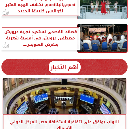
quot;ياليناquot; تكشف الوجه المثير
لكواليس كليبها الجديد
قصائد الفصحى تستعيد تجربة درويش
مصطفى درويش في أمسية شعرية
بمعرض السويس...
أهم الأخبار
النواب يوافق على اتفاقية استضافة مصر للمركز الدولي
للأسماك