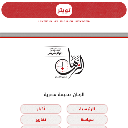
تويتر
Tweets by elzmannewseg
الزمان صحيفة مصرية
الرئيسية
أخبار
سياسة
تقارير