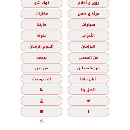
رؤى و أحلام
توك شو
مرأة و طفل
عقارات
سيارات
حارتنا
الأحزاب
بنوك
البرلمان
ألبــوم الزمــان
من القدس
ترجمة
من فلسطين
من نحن
اعلن معنا
الخصوصية
اتصل بنا





جميع الحقوق محفوظة
©