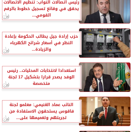
رئيس اتصالات النواب: تنظيم الاتصالات
يحقق في وقائع تسجيل خطوط بالرقم
القومي...
حزب إرادة جيل يطالب الحكومة بإعادة
النظر في أسعار شرائح الكهرباء
والزيادة...
استعدادا لانتخابات المحليات.. رئيس
الوفد يصدر قرارا بتشكيل 17 لجنة
متخصصة
النائب عماد الغنيمي: معلمو لجنة
فاقوس يستحقون الاستفادة من
تجربتهم وتعميمها على...