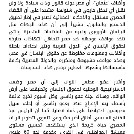
وأضاف "عثمان"، أن مصر دولة قانون وذات سيادة ولا ولن
تقبل أي تدخل خارجي في شئونها، مشددا على أن القضاء
المصري مستقل، والأحكام القضائية تصدر في إطار تطبيق
الدستور والقانون، مشيراً إلى أن هذه الجهات مثل
البرلمان الأوروبي وغيره من المنظمات المتحيزة والتي
تتخذ مواقف موجهة ضد مصر تتجاهل انتهاكات صارخة
لحقوق الإنسان في الدول الغربية وتثير ادعاءات باطلة
وأكاذيب ومعلومات مغلوطة عن حقوق الإنسان في مصر،
وهذه مواقف مشبوهة ومتكررة، والدولة المصرية بكافة
مؤسساتها وشعبها العظيم ترفض هذه الممارسات.
وأشار عضو مجلس النواب إلى أن مصر وضعت
الاستراتيجية الوطنية لحقوق الإنسان وتطبقها على أرض
الواقع، وهناك لجنة عفو رئاسي وكل أسبوع تخرج قائمة
بأسماء يتم الإفراج عنها بعفو رئاسي أو إخلاء سبيل
محبوسين احتياطياً على ذمة قضايا، كما أن الرئيس عبد
الفتاح السيسي أطلق أكبر مشروعي تنموي لتطوير الريف
المصري حياة كريمة الذي يستهدف تحسين مستوى
معيشة المواطنين في القري، وخدمة نحو 60 مليون