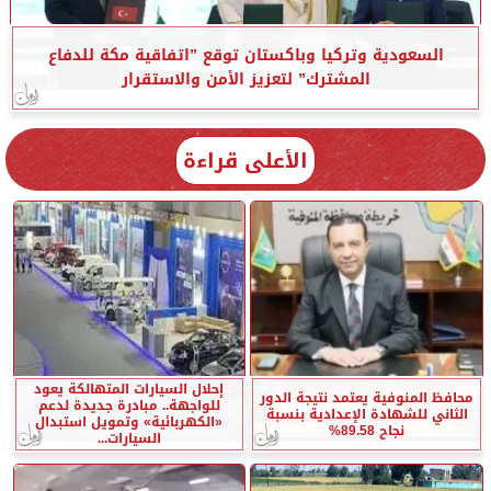
السعودية وتركيا وباكستان توقع ”اتفاقية مكة للدفاع
المشترك” لتعزيز الأمن والاستقرار
الأعلى قراءة
إحلال السيارات المتهالكة يعود
محافظ المنوفية يعتمد نتيجة الدور
للواجهة.. مبادرة جديدة لدعم
الثاني للشهادة الإعدادية بنسبة
«الكهربائية» وتمويل استبدال
نجاح 89.58%
السيارات...