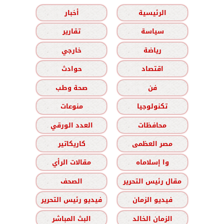
الرئيسية
أخبار
سياسة
تقارير
رياضة
خارجي
اقتصاد
حوادث
فن
صحة وطب
تكنولوجيا
منوعات
محافظات
العدد الورقي
مصر العظمى
كاريكاتير
وا إسلاماه
مقالات الرأي
مقال رئيس التحرير
الصحف
فيديو الزمان
فيديو رئيس التحرير
الزمان الخالد
البث المباشر