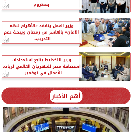
بمطروح
وزير العمل يتفقد «الأهرام لنظم
الأمان» بالعاشر من رمضان ويبحث دعم
التدريب...
وزير التخطيط يتابع استعدادات
استضافة مصر للمهرجان العالمي لريادة
الأعمال في نوفمبر...
أهم الأخبار