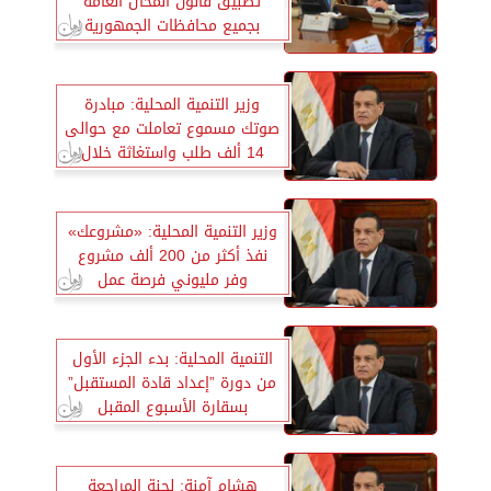
تطبيق قانون المحال العامة
بجميع محافظات الجمهورية
وزير التنمية المحلية: مبادرة
صوتك مسموع تعاملت مع حوالى
14 ألف طلب واستغاثة خلال
شهر نوفمبر
وزير التنمية المحلية: «مشروعك»
نفذ أكثر من 200 ألف مشروع
وفر مليوني فرصة عمل
التنمية المحلية: بدء الجزء الأول
من دورة ”إعداد قادة المستقبل”
بسقارة الأسبوع المقبل
هشام آمنة: لجنة المراجعة