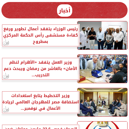
أخبار
رئيس الوزراء يتفقد أعمال تطوير ورفع
كفاءة مستشفى رأس الحكمة المركزي
بمطروح
وزير العمل يتفقد «الأهرام لنظم
الأمان» بالعاشر من رمضان ويبحث دعم
التدريب...
وزير التخطيط يتابع استعدادات
استضافة مصر للمهرجان العالمي لريادة
الأعمال في نوفمبر...