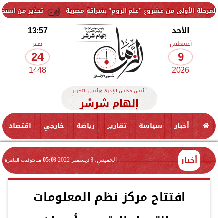
 مشروع ”علم الروم” بشراكة مصرية
تحذير من استخدام الجير في تجهيز ح
الأحد
13:57
أغسطس
صفر
24
9
1448
2026
رئيس مجلس الإدارة ورئيس التحرير
إلهام شرشر
أخبار
سياسة
تقارير
رياضة
خارجي
اقتصاد
أخبار
الخميس، 8 ديسمبر 2022
05:03 مـ
بتوقيت القاهرة
افتتاح مركز نظم المعلومات