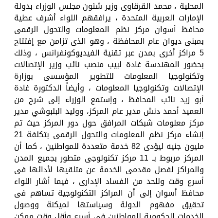
المحلية ، محمد القرقاوى وزير شئون مجلس الوزراء بدولة
الإمارات العربية المتحدة ، يرافقهم اللواء أشرف عطية
محافظ أسوان مركز نظم المعلومات والتحول الرقمى
بمبنى ديوان عام المحافظة ، وهو الذى تزامن مع إفتتاح
5 مراكز أخرى بمدن عبر تقنية الفيديوكونفرانس ، وذلك
بحضور المهندسة غادة لبيب منصب نائب وزير الإتصالات
وتكنولوجيا المعلومات للتطوير المؤسسى بوزارة
الإتصالات وتكنولوجيا المعلومات ، وأيضاً الدكتورة غادة
أبو زيد نائب المحافظ ، وإستمع الوزراء إلى شرح من
العميد أحمد دنش مدير عام المركز، ووليد البلبوشي مدير
مركز معلومات شبكات المرافق حول دور المركز حيث تم
إنشاء مركز نظم المعلومات والتحول الرقمى بتكلفة 21
مليون جنيه ليؤدى 82 خدمة متعددة للمواطنين ، كما أن
المركز مربوط بـ 11 مركز تكنولوجى متطور بجميع المدن
والمراكز لفصل مقدمى الخدمة عن متلقيها لأدائها فى
أسرع وقت وللحد من الفساد الإدارى ، فيما أشار اللواء
محافظ أسوان إلى أن المراكز التكنولوجية تساهم فى
تحقيق مفهوم الدولة وسياستها لميكنة ووصول
الخدمات الحكومية للمواطنين فى أسرع وأقل وقت ممكن