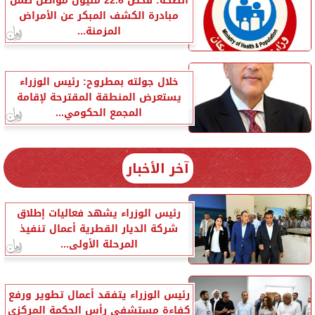
الصحة: فحص 22.6 مليون مواطن ضمن
مبادرة الكشف المبكر عن الأمراض
المزمنة...
خلال جولته بمطروح: رئيس الوزراء
يستعرض المنطقة المقترحة لإقامة
المجمع الحكومي...
آخر الأخبار
رئيس الوزراء يشهد فعاليات إطلاق
شركة الديار القطرية أعمال تنفيذ
المرحلة الأولى...
رئيس الوزراء يتفقد أعمال تطوير ورفع
كفاءة مستشفى رأس الحكمة المركزي