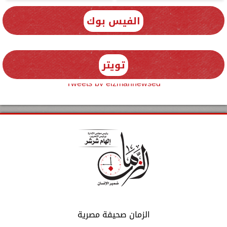
الفيس بوك
تويتر
Tweets by elzmannewseg
الزمان صحيفة مصرية