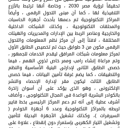
تحقيقاً لرؤية مصر 2030 ، وخاصة أنها ترتبط بالأزرع
التنفيذية لها ، كما أن مبنى التحول الرقمى ، وأيضاً
المراكز التكنولوجية تم دعمها بأحدث أجهزة الحاسبات
والمحلقات التكنولوجية ، وكذلك الشبكات الداخلية
والخارجية وعناصر الربط بين الإدارات والمديريات والهيئات
المختلفة ، لافتاً إلى أن مركز نظم المعلومات والتحول
الرقمى مكون من 3 طوابق حيث تم تخصيص الطابق الأول
لمركز معلومات شبكات المرافق ليقدم الخدمات للجمهور ،
وتم مراعاة إنشاء رامب وممر خاص لذوي الهمم ، فيما
خصص الطابق الثانى لإدارتى البنية الأساسية والنظم
والتطبيقات ، كما يضم غرفة تأمين البيانات ، فيما خصص
الطابق الثالث ليكون مقر لإدارة الإحصاء والنشر
الإلكترونى ، وهو الذى يؤكد على أن أسوان زاخرة
بالكوادر البشرية الواعدة فى المجال التكنولوجى ، وأضاف
أشرف عطية إلى أنه تم دعم المركز الرئيسى بخط فايبر
لربطه بالمراكز التكنولوجية وعدد 6 أجهزة الخوادم (
السيرفرات )، وكذلك تشغيل الأجهزة البديلة لتأمين
وتشغيل التيار الكهربى بإستمرار دون إنقطاع ، علاوة على