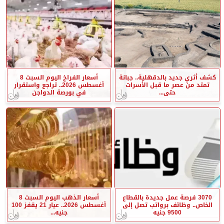
كشف أثري جديد بالدقهلية.. جبانة
أسعار الفراخ اليوم السبت 8
تمتد من عصر ما قبل الأسرات
أغسطس 2026.. تراجع واستقرار
حتى...
في بورصة الدواجن
3070 فرصة عمل جديدة بالقطاع
أسعار الذهب اليوم السبت 8
الخاص.. وظائف برواتب تصل إلى
أغسطس 2026.. عيار 21 يقفز 100
9500 جنيه
جنيه...