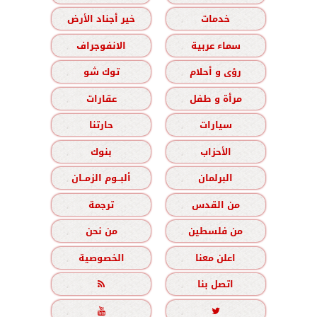
خدمات
خير أجناد الأرض
سماء عربية
الانفوجراف
رؤى و أحلام
توك شو
مرأة و طفل
عقارات
سيارات
حارتنا
الأحزاب
بنوك
البرلمان
ألبــوم الزمــان
من القدس
ترجمة
من فلسطين
من نحن
اعلن معنا
الخصوصية
اتصل بنا


